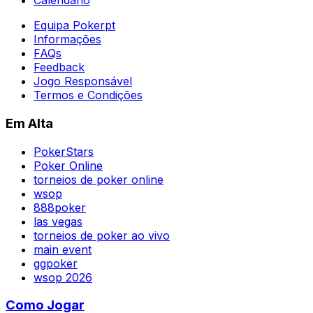
Calendário
Equipa Pokerpt
Informações
FAQs
Feedback
Jogo Responsável
Termos e Condições
Em Alta
PokerStars
Poker Online
torneios de poker online
wsop
888poker
las vegas
torneios de poker ao vivo
main event
ggpoker
wsop 2026
Como Jogar