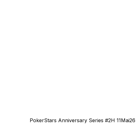
PokerStars Anniversary Series #2H 11Mai26