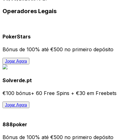
Operadores Legais
PokerStars
Bónus de 100% até €500 no primeiro depósito
Jogar Agora
Solverde.pt
€100 bónus+ 60 Free Spins + €30 em Freebets
Jogar Agora
888poker
Bónus de 100% até €500 no primeiro depósito