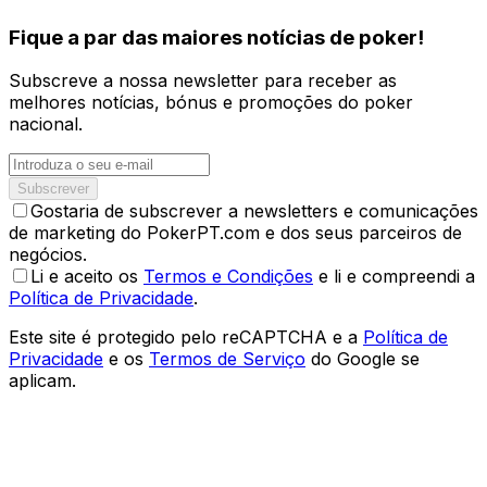
Fique a par das maiores notícias de poker!
Subscreve a nossa newsletter para receber as
melhores notícias, bónus e promoções do poker
nacional.
Subscrever
Gostaria de subscrever a newsletters e comunicações
de marketing do PokerPT.com e dos seus parceiros de
negócios.
Li e aceito os
Termos e Condições
e li e compreendi a
Política de Privacidade
.
Este site é protegido pelo reCAPTCHA e a
Política de
Privacidade
e os
Termos de Serviço
do Google se
aplicam.