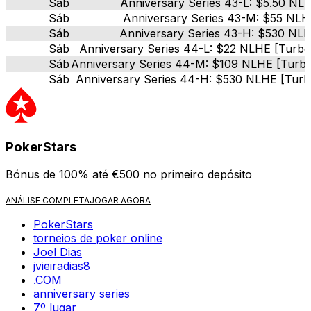
Sáb
Anniversary Series 43-L: $5.50 NL
Sáb
Anniversary Series 43-M: $55 NLH
Sáb
Anniversary Series 43-H: $530 NLH
Sáb
Anniversary Series 44-L: $22 NLHE [Turbo
Sáb
Anniversary Series 44-M: $109 NLHE [Turbo
Sáb
Anniversary Series 44-H: $530 NLHE [Turbo
PokerStars
Bónus de 100% até €500 no primeiro depósito
ANÁLISE COMPLETA
JOGAR AGORA
PokerStars
torneios de poker online
Joel Dias
jvieiradias8
.COM
anniversary series
7º lugar