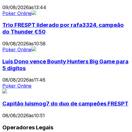
09/08/2026
às
13:44
Poker Online
Trio FRESPT liderado por rafa3324, campeão
do Thunder €50
09/08/2026
às
10:58
Poker Online
Luís Dono vence Bounty Hunters Big Game para
5 dígitos
08/08/2026
às
11:46
Poker Online
Capitão luismog7 do duo de campeões FRESPT
08/08/2026
às
10:51
Operadores Legais