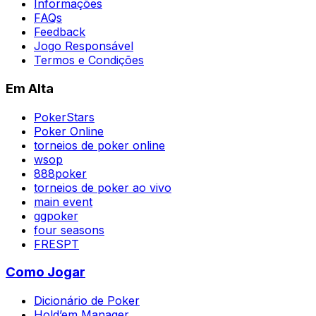
Informações
FAQs
Feedback
Jogo Responsável
Termos e Condições
Em Alta
PokerStars
Poker Online
torneios de poker online
wsop
888poker
torneios de poker ao vivo
main event
ggpoker
four seasons
FRESPT
Como Jogar
Dicionário de Poker
Hold’em Manager