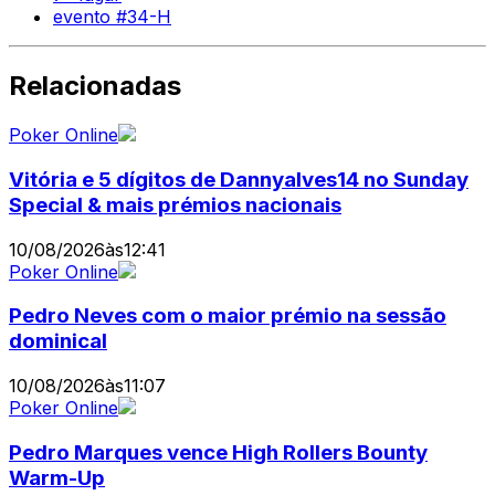
evento #34-H
Relacionadas
Poker Online
Vitória e 5 dígitos de Dannyalves14 no Sunday
Special & mais prémios nacionais
10/08/2026
às
12:41
Poker Online
Pedro Neves com o maior prémio na sessão
dominical
10/08/2026
às
11:07
Poker Online
Pedro Marques vence High Rollers Bounty
Warm-Up