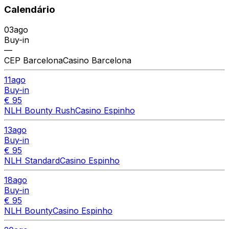
Calendário
03
ago
Buy-in
—
CEP Barcelona
Casino Barcelona
11
ago
Buy-in
€ 95
NLH Bounty Rush
Casino Espinho
13
ago
Buy-in
€ 95
NLH Standard
Casino Espinho
18
ago
Buy-in
€ 95
NLH Bounty
Casino Espinho