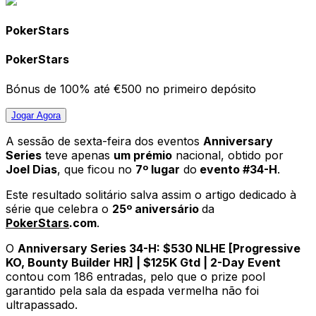
PokerStars
PokerStars
Bónus de 100% até €500 no primeiro depósito
Jogar
Agora
A sessão de sexta-feira dos eventos
Anniversary
Series
teve apenas
um prémio
nacional, obtido por
Joel Dias
, que ficou no
7º lugar
do
evento #34-H
.
Este resultado solitário salva assim o artigo dedicado à
série que celebra o
25º aniversário
da
PokerStars
.com
.
O
Anniversary Series 34-H: $530 NLHE [Progressive
KO, Bounty Builder HR] | $125K Gtd | 2-Day Event
contou com 186 entradas, pelo que o prize pool
garantido pela sala da espada vermelha não foi
ultrapassado.