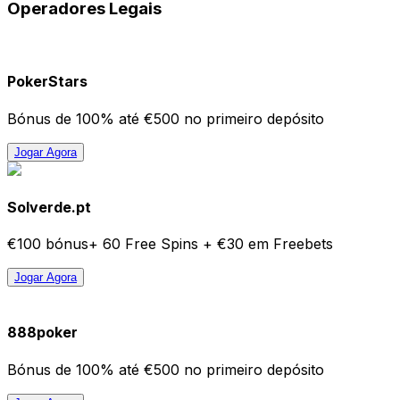
Operadores Legais
PokerStars
Bónus de 100% até €500 no primeiro depósito
Jogar Agora
Solverde.pt
€100 bónus+ 60 Free Spins + €30 em Freebets
Jogar Agora
888poker
Bónus de 100% até €500 no primeiro depósito