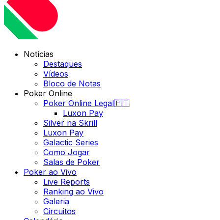
Notícias
Destaques
Vídeos
Bloco de Notas
Poker Online
Poker Online Legal🇵🇹
Luxon Pay
Silver na Skrill
Luxon Pay
Galactic Series
Como Jogar
Salas de Poker
Poker ao Vivo
Live Reports
Ranking ao Vivo
Galeria
Circuitos