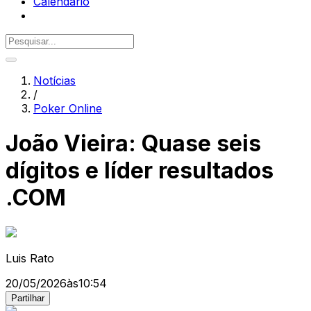
Calendário
Notícias
/
Poker Online
João Vieira: Quase seis
dígitos e líder resultados
.COM
Luis Rato
20/05/2026
às
10:54
Partilhar