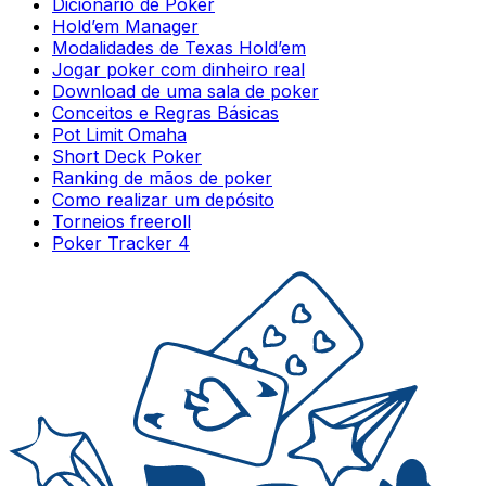
Dicionário de Poker
Hold’em Manager
Modalidades de Texas Hold’em
Jogar poker com dinheiro real
Download de uma sala de poker
Conceitos e Regras Básicas
Pot Limit Omaha
Short Deck Poker
Ranking de mãos de poker
Como realizar um depósito
Torneios freeroll
Poker Tracker 4