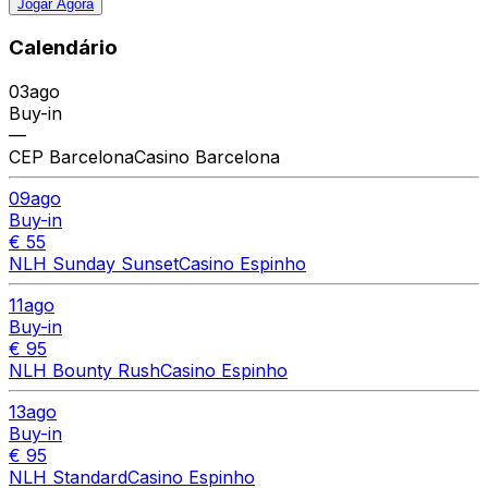
Jogar Agora
Calendário
03
ago
Buy-in
—
CEP Barcelona
Casino Barcelona
09
ago
Buy-in
€ 55
NLH Sunday Sunset
Casino Espinho
11
ago
Buy-in
€ 95
NLH Bounty Rush
Casino Espinho
13
ago
Buy-in
€ 95
NLH Standard
Casino Espinho