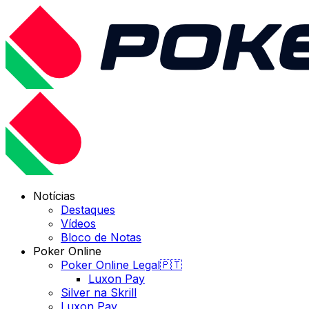
Notícias
Destaques
Vídeos
Bloco de Notas
Poker Online
Poker Online Legal🇵🇹
Luxon Pay
Silver na Skrill
Luxon Pay