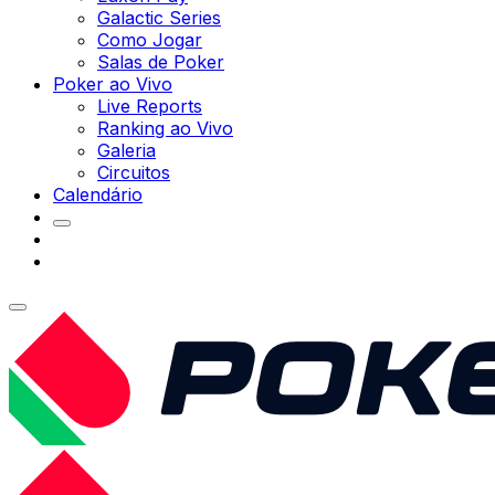
Galactic Series
Como Jogar
Salas de Poker
Poker ao Vivo
Live Reports
Ranking ao Vivo
Galeria
Circuitos
Calendário