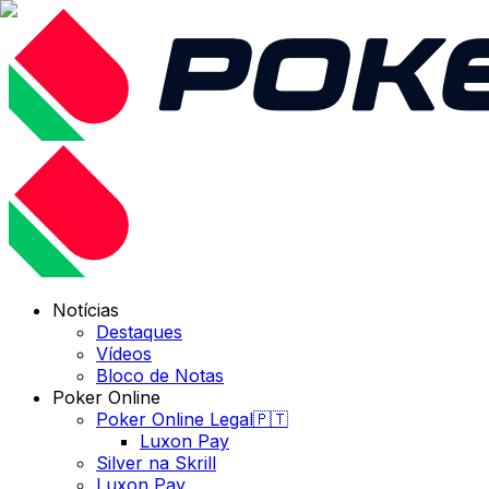
Notícias
Destaques
Vídeos
Bloco de Notas
Poker Online
Poker Online Legal🇵🇹
Luxon Pay
Silver na Skrill
Luxon Pay