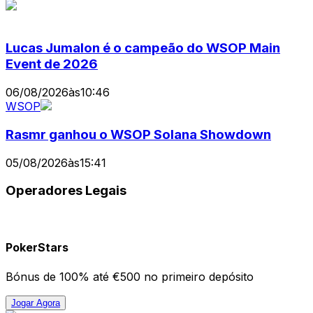
Lucas Jumalon é o campeão do WSOP Main
Event de 2026
06/08/2026
às
10:46
WSOP
Rasmr ganhou o WSOP Solana Showdown
05/08/2026
às
15:41
Operadores Legais
PokerStars
Bónus de 100% até €500 no primeiro depósito
Jogar Agora