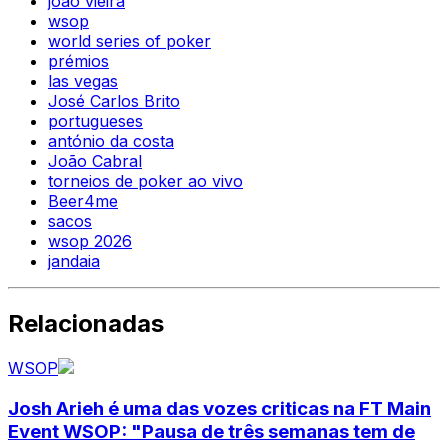
joao vieira
wsop
world series of poker
prémios
las vegas
José Carlos Brito
portugueses
antónio da costa
João Cabral
torneios de poker ao vivo
Beer4me
sacos
wsop 2026
jandaia
Relacionadas
WSOP
Josh Arieh é uma das vozes criticas na FT Main
Event WSOP: "Pausa de três semanas tem de