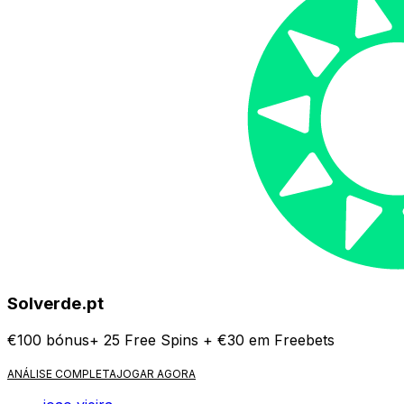
Solverde.pt
€100 bónus+ 25 Free Spins + €30 em Freebets
ANÁLISE COMPLETA
JOGAR AGORA