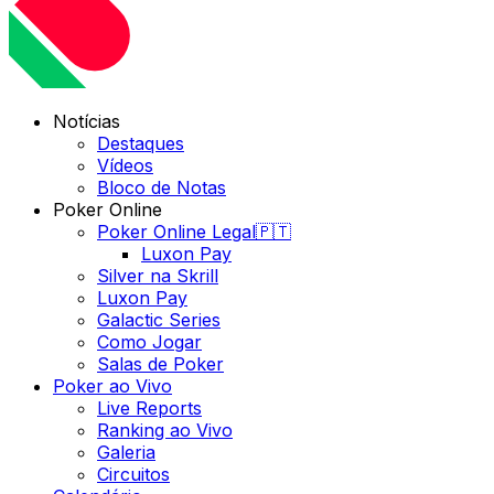
Notícias
Destaques
Vídeos
Bloco de Notas
Poker Online
Poker Online Legal🇵🇹
Luxon Pay
Silver na Skrill
Luxon Pay
Galactic Series
Como Jogar
Salas de Poker
Poker ao Vivo
Live Reports
Ranking ao Vivo
Galeria
Circuitos