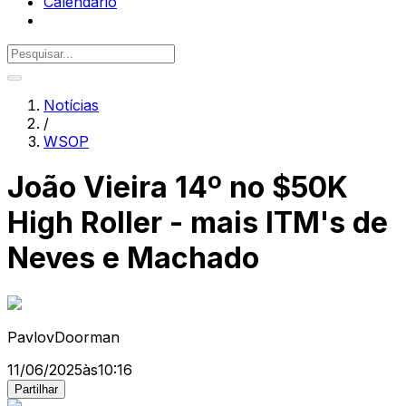
Calendário
Notícias
/
WSOP
João Vieira 14º no $50K
High Roller - mais ITM's de
Neves e Machado
PavlovDoorman
11/06/2025
às
10:16
Partilhar