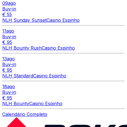
09
ago
Buy-in
€ 55
NLH Sunday Sunset
Casino Espinho
11
ago
Buy-in
€ 95
NLH Bounty Rush
Casino Espinho
13
ago
Buy-in
€ 95
NLH Standard
Casino Espinho
18
ago
Buy-in
€ 95
NLH Bounty
Casino Espinho
Calendário Completo