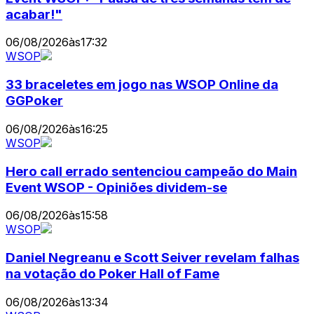
acabar!"
06/08/2026
às
17:32
WSOP
33 braceletes em jogo nas WSOP Online da
GGPoker
06/08/2026
às
16:25
WSOP
Hero call errado sentenciou campeão do Main
Event WSOP - Opiniões dividem-se
06/08/2026
às
15:58
WSOP
Daniel Negreanu e Scott Seiver revelam falhas
na votação do Poker Hall of Fame
06/08/2026
às
13:34