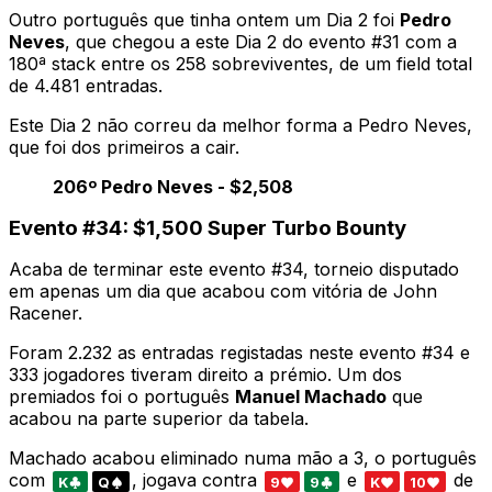
Outro português que tinha ontem um Dia 2 foi
Pedro
Neves
, que chegou a este Dia 2 do evento #31 com a
180ª stack entre os 258 sobreviventes, de um field total
de 4.481 entradas.
Este Dia 2 não correu da melhor forma a Pedro Neves,
que foi dos primeiros a cair.
206º Pedro Neves - $2,508
Evento #34: $1,500 Super Turbo Bounty
Acaba de terminar este evento #34, torneio disputado
em apenas um dia que acabou com vitória de John
Racener.
Foram 2.232 as entradas registadas neste evento #34 e
333 jogadores tiveram direito a prémio. Um dos
premiados foi o português
Manuel Machado
que
acabou na parte superior da tabela.
Machado acabou eliminado numa mão a 3, o português
com
, jogava contra
e
de
K
Q
9
9
K
10