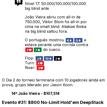
Nível 17: 50.000/100.000/100.000
big blind ante
João Vieira abriu com all-in de
750.000, Viktor Blom foi all-in por
cima na small blind. Aliaksei Boika
na big blind saltou fora.
O português mostrou
e
K
Q
estava perante uma corrida contra
do sueco.
7
7
Flop:
J
10
2
Turn:
4
River:
3
O Dia 2 do torneio terminaria com 10 jogadores ainda em
prova, grupo liderado por Jason Koon.
14º João Vieira - $107,514
Evento #31: $800 No-Limit Hold'em DeepStack