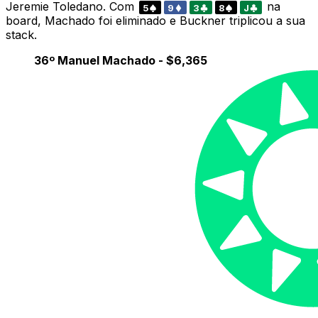
Jeremie Toledano. Com
na
5
9
3
8
J
board, Machado foi eliminado e Buckner triplicou a sua
stack.
36º Manuel Machado - $6,365