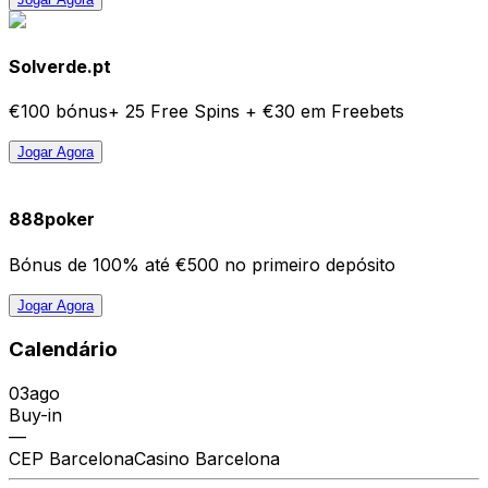
Solverde.pt
€100 bónus+ 25 Free Spins + €30 em Freebets
Jogar Agora
888poker
Bónus de 100% até €500 no primeiro depósito
Jogar Agora
Calendário
03
ago
Buy-in
—
CEP Barcelona
Casino Barcelona