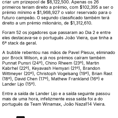
criar um prizepool de $8,122,500. Apenas os 26
primeiros teriam direito a prémio, com $102,395 a ser o
prémio mínimo e $1,968,927 o valor reservado para o
futuro campeão. O segundo classificado também terá
direito a um prémio milionário, de $1,312,610.
Foram 52 os jogadores que passaram ao Dia 2 e entre
eles destacava-se o português João Vieira, que tinha a
6ª stack da geral.
A bubble rebentou nas mãos de Pavel Plesuv, eliminado
por Brock Wilson, e já nos prémios caíram também
Punnat Punsri (24º), Chino Rheem (23º), Martin
Kabrhel (22º), Keyavash Hemyari (21º), Brandon
Wittmeyer (20º), Christoph Vogelsang (19º), Brian Rast
(18º), David Chen (17º), Mathew Frankland (16º) e
Lander Lijo (15º).
Entre a saída de Lander Lijo e a saída seguinte passou
mais de uma hora, infelizmente essa saída foi a do
português da Team Winamax, João Naza114 Vieira.