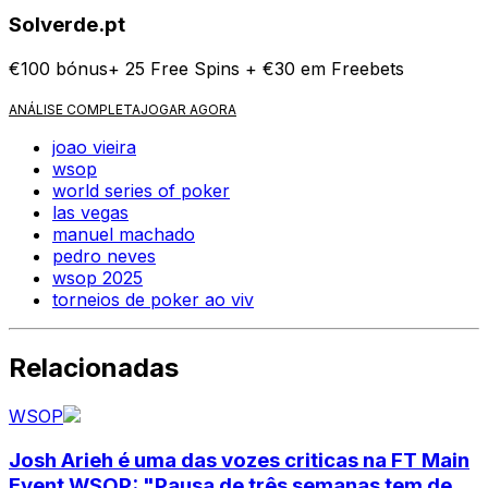
Solverde.pt
€100 bónus+ 25 Free Spins + €30 em Freebets
ANÁLISE COMPLETA
JOGAR AGORA
joao vieira
wsop
world series of poker
las vegas
manuel machado
pedro neves
wsop 2025
torneios de poker ao viv
Relacionadas
WSOP
Josh Arieh é uma das vozes criticas na FT Main
Event WSOP: "Pausa de três semanas tem de