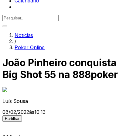
Calendário
Notícias
/
Poker Online
João Pinheiro conquista
Big Shot 55 na 888poker
Luís Sousa
08/02/2022
às
10:13
Partilhar