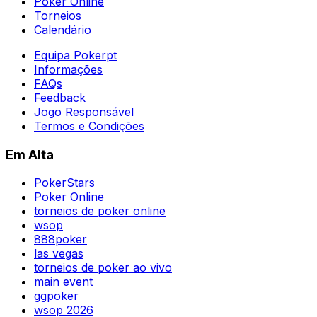
Poker Online
Torneios
Calendário
Equipa Pokerpt
Informações
FAQs
Feedback
Jogo Responsável
Termos e Condições
Em Alta
PokerStars
Poker Online
torneios de poker online
wsop
888poker
las vegas
torneios de poker ao vivo
main event
ggpoker
wsop 2026