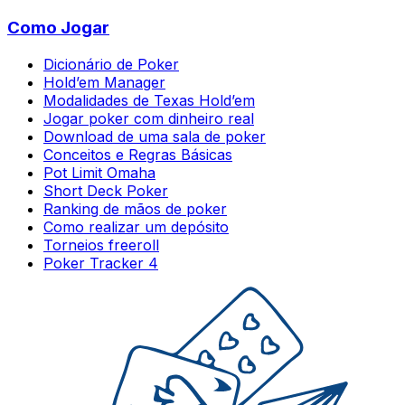
Como Jogar
Dicionário de Poker
Hold’em Manager
Modalidades de Texas Hold’em
Jogar poker com dinheiro real
Download de uma sala de poker
Conceitos e Regras Básicas
Pot Limit Omaha
Short Deck Poker
Ranking de mãos de poker
Como realizar um depósito
Torneios freeroll
Poker Tracker 4