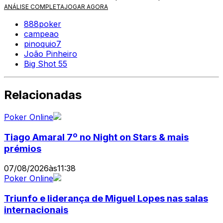
ANÁLISE COMPLETA
JOGAR AGORA
888poker
campeao
pinoquio7
João Pinheiro
Big Shot 55
Relacionadas
Poker Online
Tiago Amaral 7º no Night on Stars & mais
prémios
07/08/2026
às
11:38
Poker Online
Triunfo e liderança de Miguel Lopes nas salas
internacionais