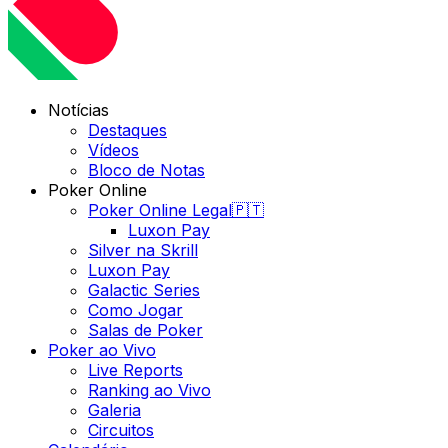
Notícias
Destaques
Vídeos
Bloco de Notas
Poker Online
Poker Online Legal🇵🇹
Luxon Pay
Silver na Skrill
Luxon Pay
Galactic Series
Como Jogar
Salas de Poker
Poker ao Vivo
Live Reports
Ranking ao Vivo
Galeria
Circuitos