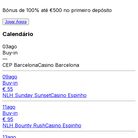
Bónus de 100% até €500 no primeiro depósito
Jogar Agora
Calendário
03
ago
Buy-in
—
CEP Barcelona
Casino Barcelona
09
ago
Buy-in
€ 55
NLH Sunday Sunset
Casino Espinho
11
ago
Buy-in
€ 95
NLH Bounty Rush
Casino Espinho
13
ago