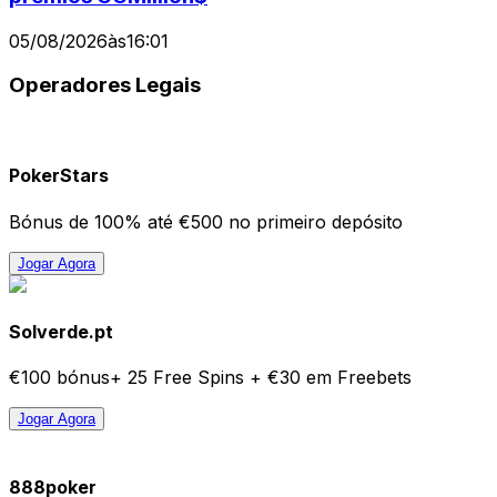
05/08/2026
às
16:01
Operadores Legais
PokerStars
Bónus de 100% até €500 no primeiro depósito
Jogar Agora
Solverde.pt
€100 bónus+ 25 Free Spins + €30 em Freebets
Jogar Agora
888poker