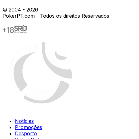
© 2004 -
2026
PokerPT.com - Todos os direitos Reservados
Notícias
Promoções
Desporto