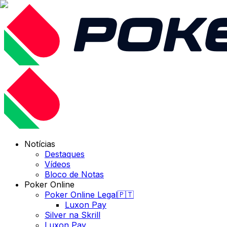
Notícias
Destaques
Vídeos
Bloco de Notas
Poker Online
Poker Online Legal🇵🇹
Luxon Pay
Silver na Skrill
Luxon Pay