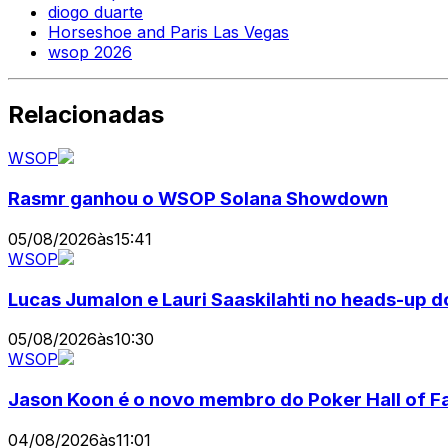
diogo duarte
Horseshoe and Paris Las Vegas
wsop 2026
Relacionadas
WSOP
Rasmr ganhou o WSOP Solana Showdown
05/08/2026
às
15:41
WSOP
Lucas Jumalon e Lauri Saaskilahti no heads-up 
05/08/2026
às
10:30
WSOP
Jason Koon é o novo membro do Poker Hall of 
04/08/2026
às
11:01