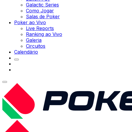
Galactic Series
Como Jogar
Salas de Poker
Poker ao Vivo
Live Reports
Ranking ao Vivo
Galeria
Circuitos
Calendário