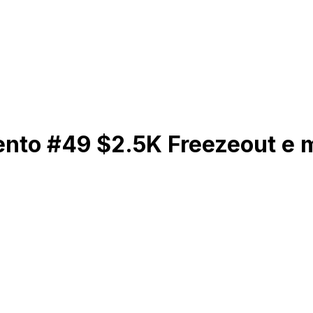
ento #49 $2.5K Freezeout e 