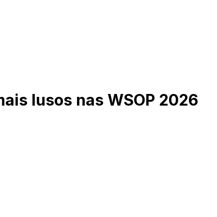
mais lusos nas WSOP 2026