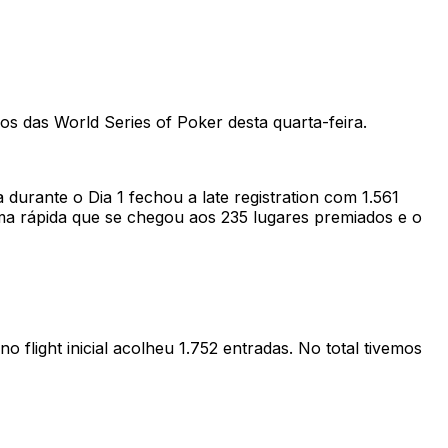
s das World Series of Poker desta quarta-feira.
a durante o Dia 1 fechou a late registration com 1.561
orma rápida que se chegou aos 235 lugares premiados e o
no flight inicial acolheu 1.752 entradas. No total tivemos