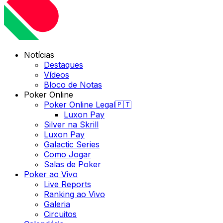
Notícias
Destaques
Vídeos
Bloco de Notas
Poker Online
Poker Online Legal🇵🇹
Luxon Pay
Silver na Skrill
Luxon Pay
Galactic Series
Como Jogar
Salas de Poker
Poker ao Vivo
Live Reports
Ranking ao Vivo
Galeria
Circuitos