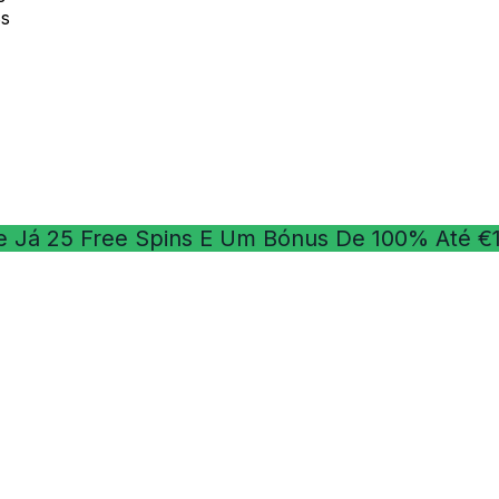
Bs
 Já 25 Free Spins E Um Bónus De 100% Até €