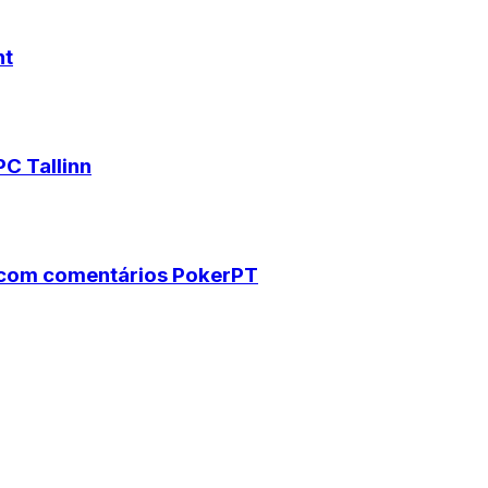
nt
PC Tallinn
 com comentários PokerPT