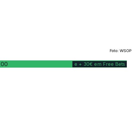
Foto: WSOP
100
e + 30€ em Free Bets