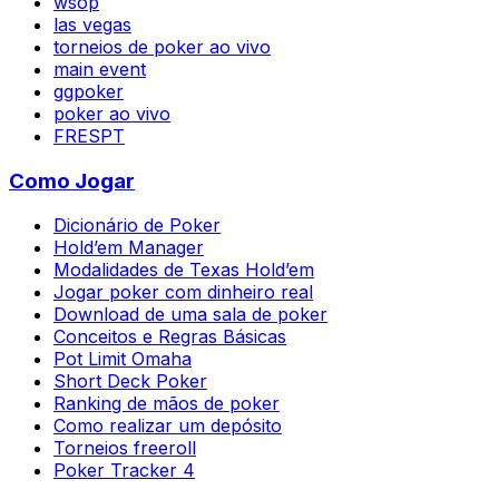
wsop
las vegas
torneios de poker ao vivo
main event
ggpoker
poker ao vivo
FRESPT
Como Jogar
Dicionário de Poker
Hold’em Manager
Modalidades de Texas Hold’em
Jogar poker com dinheiro real
Download de uma sala de poker
Conceitos e Regras Básicas
Pot Limit Omaha
Short Deck Poker
Ranking de mãos de poker
Como realizar um depósito
Torneios freeroll
Poker Tracker 4