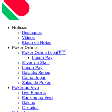
Notícias
Destaques
Vídeos
Bloco de Notas
Poker Online
Poker Online Legal🇵🇹
Luxon Pay
Silver na Skrill
Luxon Pay
Galactic Series
Como Jogar
Salas de Poker
Poker ao Vivo
Live Reports
Ranking ao Vivo
Galeria
Circuitos