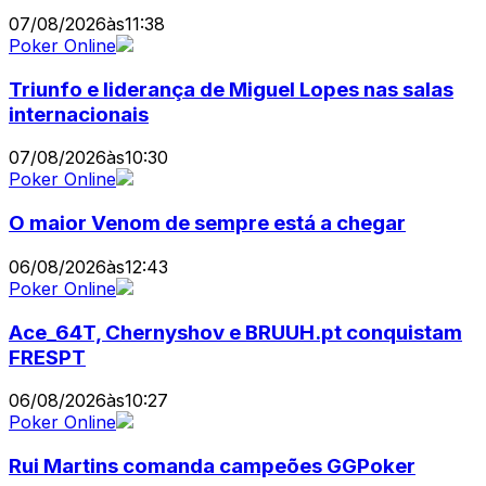
07/08/2026
às
11:38
Poker Online
Triunfo e liderança de Miguel Lopes nas salas
internacionais
07/08/2026
às
10:30
Poker Online
O maior Venom de sempre está a chegar
06/08/2026
às
12:43
Poker Online
Ace_64T, Chernyshov e BRUUH.pt conquistam
FRESPT
06/08/2026
às
10:27
Poker Online
Rui Martins comanda campeões GGPoker