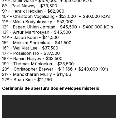
7º - Jamil Wakil - $108,000 + $40.000 KO's
8º - Paul Newey - $79,500
9º - Henrik Hecklen - $62,000
10º - Christoph Vogelsang - $52,000 + $80.000 KO's
11º - Mikita Bodyakovsky - $52,000
12º - Espen Uhlen Jørstad - $45,500 + $400.000 KO's
13º - Artur Martirosyan - $45,500
14º - Jason Koon - $41,500
15º - Maksim Shornikau - $41,500
16º - Wai Kiat Lee - $37,500
17º - Poseidon Ho - $37,500
18º - Ramin Hajiyev - $33,500
19º - Thomas Mühlöcker - $33,500
20º - Christopher Brewer - $11,166 + $240.000 KO's
21º - Manokharan Murly - $11,166
22º - Brian Kim - $11,166
Cerimónia de abertura dos envelopes mistério