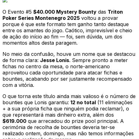
O Evento #5
$40.000 Mystery Bounty
das
Triton
Poker Series Montenegro 2025
voltou a provar
porque é que este formato tem ganho tanto destaque
entre os amantes do jogo. Caótico, imprevisível e cheio
de ação do início ao fim — foi, sem dúvida, um dos
momentos altos desta paragem.
No meio da confusão, houve um nome que se destacou
de forma clara:
Jesse Lonis
. Sempre pronto a meter
fichas no centro da mesa, o norte-americano
aproveitou cada oportunidade para atacar fichas e
bounties, acabando por ser justamente recompensado
com a vitória.
O que torna este título ainda mais valioso é o número de
bounties que Lonis garantiu:
12 no total
(11 eliminações
+ a sua própria ficha que ninguém podia reclamar), o
que representará mais dinheiro extra, além dos
$619.000
que arrecadou do prize pool principal. A
cerimónia de recolha de bounties deveria ter-se
realizado ontem, domingo, mas não temos informações