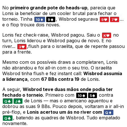
No
primeiro grande pote do heads-up
, parecia que
Lonis ia beneficiar de um cooler brutal para fechar o
torneio. Tinha
, Wisbrod segurava
…
10
9
9
7
e o flop trouxe dois noves.
Lonis fez check-raise, Wisbrod pagou. Saiu o
no
K
turn, Lonis liderou e Wisbrod pagou de novo. E no
river...
,flush para o israelita, que de repente passou
3
para a frente.
Mesmo com os possíveis draws a completaren, Lonis
não abrandou e foi all-in com o seu trio. O israelita
Wisbrod tinha flush e fez instant call:
Wisbrod assumia
a liderança
, com
67 BBs contra 19
de Lonis.
A seguir,
Wisbrod teve duas mãos onde podia ter
fechado o torneio
. Primeiro com
contra
10
5
de Lonis — mas o americano aguentou e
Q
J
dobrou as suas 9 BBs. Pouco depois, voltaram a ir all-in
pré-flop, e
Lonis acertou um ás no river com
Q
, batendo as quadres
de Wisbrod. Tudo empatado
Q
novamente.