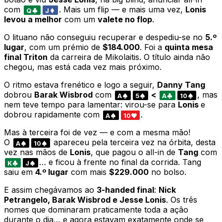
com
. Mais um flip — e mais uma vez,
Lonis
Q
J
levou a melhor
com um
valete no flop
.
O lituano não conseguiu recuperar e despediu-se no
5.º
lugar
, com um prémio de
$184.000
. Foi a
quinta mesa
final Triton
da carreira de Mikolaitis. O título ainda não
chegou, mas está cada vez mais próximo.
O ritmo estava frenético e logo a seguir,
Danny Tang
dobrou
Barak Wisbrod
com
<
, mas
A
5
A
10
nem teve tempo para lamentar: virou-se para
Lonis
e
dobrou rapidamente com
.
A
10
Mas à terceira foi de vez — e com a mesma mão!
O
apareceu pela terceira vez na órbita, desta
A
10
vez nas mãos de
Lonis
, que pagou o all-in de
Tang
com
… e ficou à frente no final da corrida. Tang
K
J
saiu em
4.º lugar
com mais
$229.000
no bolso.
E assim chegávamos ao
3-handed final
:
Nick
Petrangelo, Barak Wisbrod e Jesse Lonis
. Os três
nomes que dominaram praticamente toda a ação
durante o dia… e agora estavam exatamente onde se