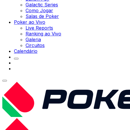
Galactic Series
Como Jogar
Salas de Poker
Poker ao Vivo
Live Reports
Ranking ao Vivo
Galeria
Circuitos
Calendário