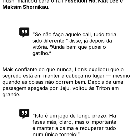
flush, mandou para o rail
Poseidon Ho, Kiat Lee
e
Maksim Shornikau
.
“Se não faço aquele call, tudo teria
sido diferente,” disse, já depois da
vitória. “Ainda bem que puxei o
gatilho.”
Mais confiante do que nunca, Lonis explicou que o
segredo está em manter a cabeça no lugar — mesmo
quando as coisas não correm bem. Depois de uma
passagem apagada por Jeju, voltou às Triton em
grande.
“Isto é um jogo de longo prazo. Há
fases más, claro, mas o importante
é manter a calma e recuperar tudo
num único torneio!”