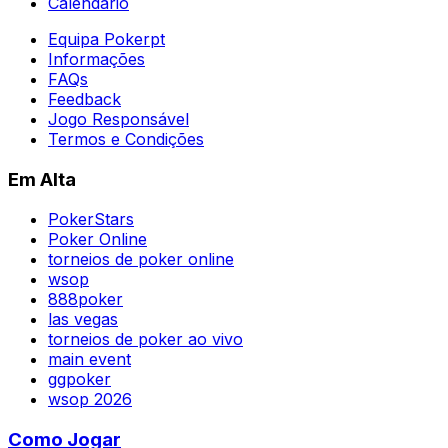
Calendário
Equipa Pokerpt
Informações
FAQs
Feedback
Jogo Responsável
Termos e Condições
Em Alta
PokerStars
Poker Online
torneios de poker online
wsop
888poker
las vegas
torneios de poker ao vivo
main event
ggpoker
wsop 2026
Como Jogar