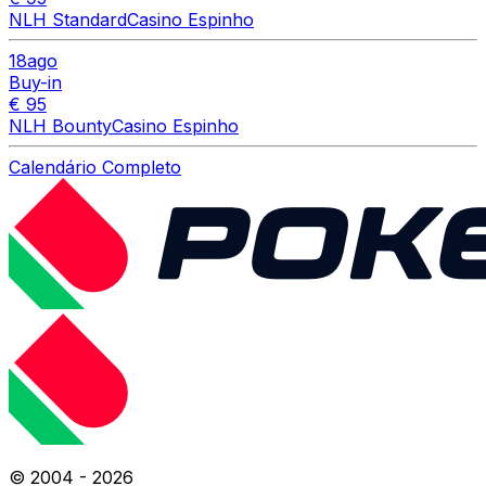
NLH Standard
Casino Espinho
18
ago
Buy-in
€ 95
NLH Bounty
Casino Espinho
Calendário Completo
© 2004 -
2026