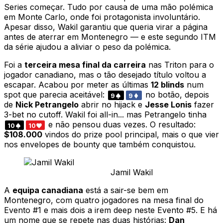
Series começar. Tudo por causa de uma mão polémica
em Monte Carlo, onde foi protagonista involuntário.
Apesar disso, Wakil garantiu que queria virar a página
antes de aterrar em Montenegro — e este segundo ITM
da série ajudou a aliviar o peso da polémica.
Foi a
terceira mesa final da carreira
nas Triton para o
jogador canadiano, mas o tão desejado título voltou a
escapar. Acabou por meter as últimas
12 blinds
num
spot que parecia aceitável:
no botão, depois
9
9
de
Nick Petrangelo
abrir no hijack e
Jesse Lonis
fazer
3-bet no cutoff. Wakil foi all-in... mas Petrangelo tinha
e não pensou duas vezes. O resultado:
10
10
$108.000
vindos do prize pool principal, mais o que vier
nos envelopes de bounty que também conquistou.
Jamil Wakil
A
equipa canadiana
está a sair-se bem em
Montenegro, com quatro jogadores na mesa final do
Evento #1 e mais dois a irem deep neste Evento #5. E há
um nome que se repete nas duas histórias:
Dan