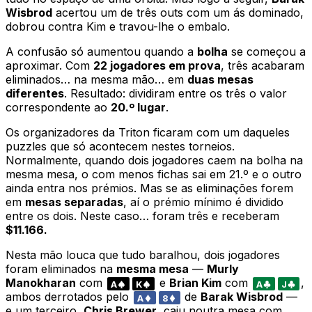
Wisbrod
acertou um de três outs com um ás dominado,
dobrou contra Kim e travou-lhe o embalo.
A confusão só aumentou quando a
bolha
se começou a
aproximar. Com
22 jogadores em prova
, três acabaram
eliminados… na mesma mão… em
duas mesas
diferentes
. Resultado: dividiram entre os três o valor
correspondente ao
20.º lugar
.
Os organizadores da Triton ficaram com um daqueles
puzzles que só acontecem nestes torneios.
Normalmente, quando dois jogadores caem na bolha na
mesma mesa, o com menos fichas sai em 21.º e o outro
ainda entra nos prémios. Mas se as eliminações forem
em
mesas separadas
, aí o prémio mínimo é dividido
entre os dois. Neste caso… foram três e receberam
$11.166.
Nesta mão louca que tudo baralhou, dois jogadores
foram eliminados na
mesma mesa
—
Murly
Manokharan
com
e
Brian Kim
com
,
A
K
A
J
ambos derrotados pelo
de
Barak Wisbrod
—
A
8
e um terceiro,
Chris Brewer
, caiu noutra mesa com