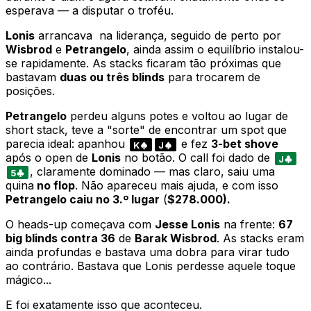
esperava — a disputar o troféu.
Lonis
arrancava na liderança, seguido de perto por
Wisbrod
e
Petrangelo
, ainda assim o equilíbrio instalou-
se rapidamente. As stacks ficaram tão próximas que
bastavam
duas ou três blinds
para trocarem de
posições.
Petrangelo
perdeu alguns potes e voltou ao lugar de
short stack, teve a "sorte" de encontrar um spot que
parecia ideal: apanhou
e fez
3-bet shove
K
J
após o open de
Lonis
no botão. O call foi dado de
J
, claramente dominado — mas claro, saiu uma
5
quina
no flop
. Não apareceu mais ajuda, e com isso
Petrangelo caiu no 3.º lugar
(
$278.000).
O heads-up começava com
Jesse Lonis
na frente:
67
big blinds contra 36
de
Barak Wisbrod
. As stacks eram
ainda profundas e bastava uma dobra para virar tudo
ao contrário. Bastava que Lonis perdesse aquele toque
mágico...
E foi exatamente isso que aconteceu.