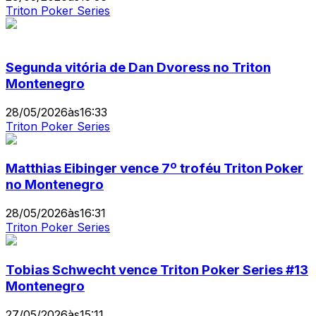
Triton Poker Series
Segunda vitória de Dan Dvoress no Triton
Montenegro
28/05/2026
às
16:33
Triton Poker Series
Matthias Eibinger vence 7º troféu Triton Poker
no Montenegro
28/05/2026
às
16:31
Triton Poker Series
Tobias Schwecht vence Triton Poker Series #13
Montenegro
27/05/2026
às
15:11