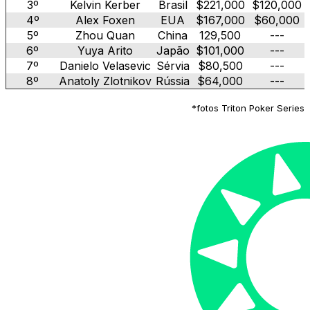
3º
Kelvin Kerber
Brasil
$221,000
$120,000
4º
Alex Foxen
EUA
$167,000
$60,000
5º
Zhou Quan
China
129,500
---
6º
Yuya Arito
Japão
$101,000
---
7º
Danielo Velasevic
Sérvia
$80,500
---
8º
Anatoly Zlotnikov
Rússia
$64,000
---
*fotos Triton Poker Series