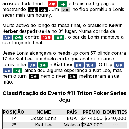
arriscou tudo tendo
e Lonis na big pagou
A
5
mostrando
. Um
no flop permitiu a Lonis
Q
7
7
sacar mais um bounty.
Muito activo ao longo da mesa final, o brasileiro
Kelvin
Kerber
despedir-se-ia no 3º lugar. Numa corrida de
contra
, o par de Lonis manteve a
A
Q
10
10
sua força até final.
Jesse Lonis alcançava o heads-up com 57 blinds contra
17 de Kiat Lee, um duelo curto que acabou quando
Lonis tinha
e
Kiat Lee
. O flop
3
3
K
10
Q
ainda deu alguma esperança a Kiat Lee, mas
A
7
nem o turn
nem o river
melhoraram a sua
Q
6
mão.
Classificação do Evento #11 Triton Poker Series
Jeju
POSIÇÃO
NOME
PAÍS
PRÉMIO
BOUNTIES
1º
Jesse Lonis
EUA
$474,000
$540,000
2º
Kiat Lee
Malásia
$343,000
---