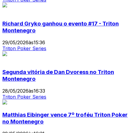
Richard Gryko ganhou o evento #17 - Triton
Montenegro
29/05/2026
às
15:36
Triton Poker Series
Segunda vitória de Dan Dvoress no Triton
Montenegro
28/05/2026
às
16:33
Triton Poker Series
Matthias Eibinger vence 7º troféu Triton Poker
no Montenegro