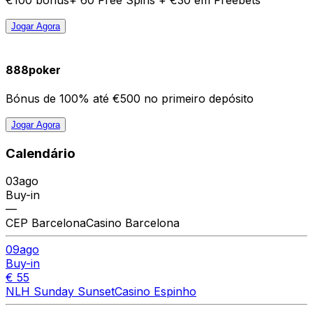
€100 bónus+ 60 Free Spins + €30 em Freebets
Jogar Agora
888poker
Bónus de 100% até €500 no primeiro depósito
Jogar Agora
Calendário
03
ago
Buy-in
—
CEP Barcelona
Casino Barcelona
09
ago
Buy-in
€ 55
NLH Sunday Sunset
Casino Espinho