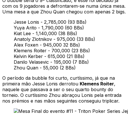
O bubble seria o 9º classificado, e esse foi decidido já
com os 9 jogadores a defrontarem-se numa única mesa.
Uma mesa a que Zhou Quan chegou com apenas 2 bigs.
Jesse Lonis - 2,785,000 (93 BBs)
Yuya Arito - 1,790,000 (60 BBs)
Kiat Lee - 1,140,000 (38 BBs)
Anatoly Zlotnikov - 975,000 (33 BBs)
Alex Foxen - 945,000 32 BBs)
Klemens Roiter - 700,000 (23 BBs)
Kelvin Kerber - 615,000 (21 BBs)
Danilo Velasevic - 195,000 (7 BBs)
Zhou Quan - 55,000 (2 BBs)
O período da bubble foi curto, curtíssimo, já que na
primeira mão Jesse Lonis derrotou
Klemens Roiter
,
naquele que passava a ser o seu quarto bounty do
torneio. O curtíssimo Zhou abraçou Lonis pela entrada
nos prémios e nas mãos seguintes conseguiu triplicar.