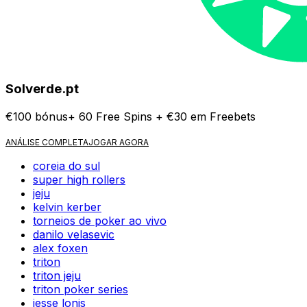
Solverde.pt
€100 bónus+ 60 Free Spins + €30 em Freebets
ANÁLISE COMPLETA
JOGAR AGORA
coreia do sul
super high rollers
jeju
kelvin kerber
torneios de poker ao vivo
danilo velasevic
alex foxen
triton
triton jeju
triton poker series
jesse lonis