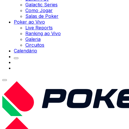
Galactic Series
Como Jogar
Salas de Poker
Poker ao Vivo
Live Reports
Ranking ao Vivo
Galeria
Circuitos
Calendário