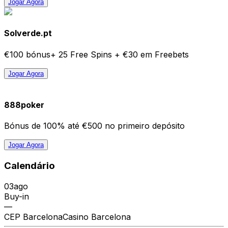
Jogar Agora
Solverde.pt
€100 bónus+ 25 Free Spins + €30 em Freebets
Jogar Agora
888poker
Bónus de 100% até €500 no primeiro depósito
Jogar Agora
Calendário
03
ago
Buy-in
—
CEP Barcelona
Casino Barcelona