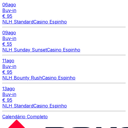
06
ago
Buy-in
€ 95
NLH Standard
Casino Espinho
09
ago
Buy-in
€ 55
NLH Sunday Sunset
Casino Espinho
11
ago
Buy-in
€ 95
NLH Bounty Rush
Casino Espinho
13
ago
Buy-in
€ 95
NLH Standard
Casino Espinho
Calendário Completo