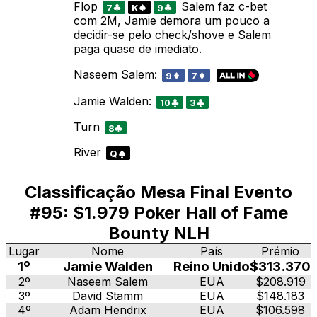
Flop
Salem faz c-bet
7
K
9
com 2M, Jamie demora um pouco a
decidir-se pelo check/shove e Salem
paga quase de imediato.
Naseem Salem:
9
7
Jamie Walden:
10
3
Turn
8
River
Q
Classificação Mesa Final Evento
#95: $1.979 Poker Hall of Fame
Bounty NLH
Lugar
Nome
País
Prémio
1º
Jamie Walden
Reino Unido
$313.370
2º
Naseem Salem
EUA
$208.919
3º
David Stamm
EUA
$148.183
4º
Adam Hendrix
EUA
$106.598