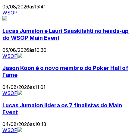
05/08/2026
às
15:41
WSOP
Lucas Jumalon e Lauri Saaskilahti no heads-up
do WSOP Main Event
05/08/2026
às
10:30
WSOP
Jason Koon é o novo membro do Poker Hall of
Fame
04/08/2026
às
11:01
WSOP
Lucas Jumalon lidera os 7 finalistas do Main
Event
04/08/2026
às
10:13
WSOP