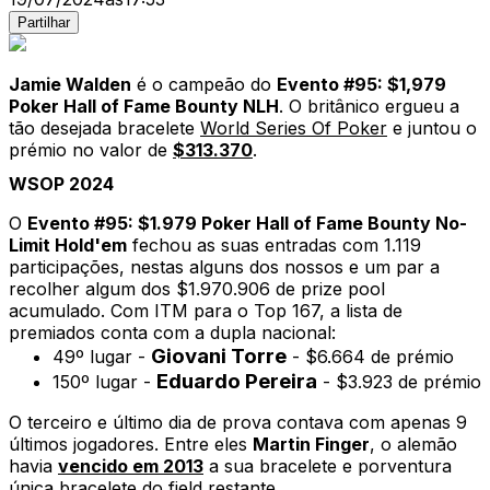
Partilhar
Jamie Walden
é o campeão do
Evento #95: $1,979
Poker
Hall of Fame Bounty NLH
. O britânico ergueu a
tão desejada bracelete
World Series Of Poker
e juntou o
prémio no valor de
$313.370
.
WSOP 2024
O
Evento #95: $1.979 Poker Hall of Fame Bounty No-
Limit Hold'em
fechou as suas entradas com 1.119
participações, nestas alguns dos nossos e um par a
recolher algum dos $1.970.906 de prize pool
acumulado. Com ITM para o Top 167, a lista de
premiados conta com a dupla nacional:
Giovani Torre
49º lugar -
- $6.664 de prémio
Eduardo Pereira
150º lugar -
- $3.923 de prémio
O terceiro e último dia de prova contava com apenas 9
últimos jogadores. Entre eles
Martin Finger
, o alemão
havia
vencido em 2013
a sua bracelete e porventura
única bracelete do field restante.