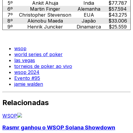
5º
Ankit Ahuja
India
$77.787
6º
Martin Finger
Alemanha
$57.594
7º
Christopher Stevenson
EUA
$43.275
8º
Akinobu Maeda
Japão
$33.006
9º
Henrik Juncker
Dinamarca
$25.559
wsop
world series of poker
las vegas
torneios de poker ao vivo
wsop 2024
Evento #95
jamie walden
Relacionadas
WSOP
Rasmr ganhou o WSOP Solana Showdown