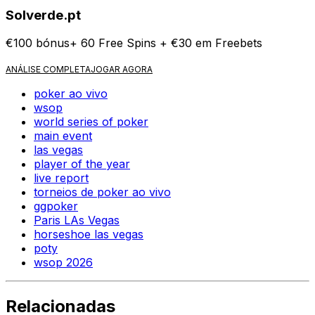
Solverde.pt
€100 bónus+ 60 Free Spins + €30 em Freebets
ANÁLISE COMPLETA
JOGAR AGORA
poker ao vivo
wsop
world series of poker
main event
las vegas
player of the year
live report
torneios de poker ao vivo
ggpoker
Paris LAs Vegas
horseshoe las vegas
poty
wsop 2026
Relacionadas