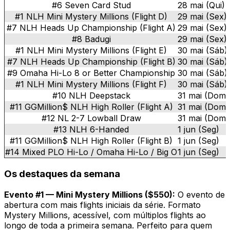
#6 Seven Card Stud
28 mai (Qui)
#1 NLH Mini Mystery Millions (Flight D)
29 mai (Sex)
#7 NLH Heads Up Championship (Flight A)
29 mai (Sex)
#8 Badugi
29 mai (Sex)
#1 NLH Mini Mystery Millions (Flight E)
30 mai (Sáb)
#7 NLH Heads Up Championship (Flight B)
30 mai (Sáb)
#9 Omaha Hi-Lo 8 or Better Championship
30 mai (Sáb)
#1 NLH Mini Mystery Millions (Flight F)
30 mai (Sáb)
#10 NLH Deepstack
31 mai (Dom)
#11 GGMillion$ NLH High Roller (Flight A)
31 mai (Dom)
#12 NL 2-7 Lowball Draw
31 mai (Dom)
#13 NLH 6-Handed
1 jun (Seg)
#11 GGMillion$ NLH High Roller (Flight B)
1 jun (Seg)
#14 Mixed PLO Hi-Lo / Omaha Hi-Lo / Big O
1 jun (Seg)
Os destaques da semana
Evento #1 — Mini Mystery Millions ($550):
O evento de
abertura com mais flights iniciais da série. Formato
Mystery Millions, acessível, com múltiplos flights ao
longo de toda a primeira semana. Perfeito para quem