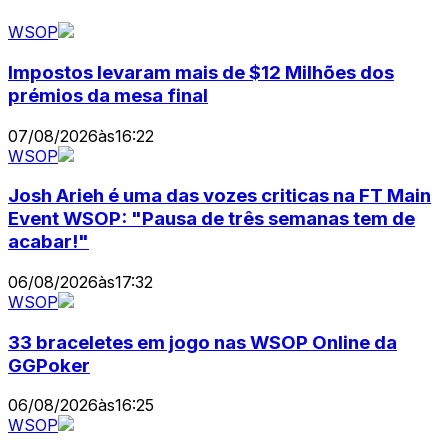
WSOP
Impostos levaram mais de $12 Milhões dos
prémios da mesa final
07/08/2026
às
16:22
WSOP
Josh Arieh é uma das vozes criticas na FT Main
Event WSOP: "Pausa de três semanas tem de
acabar!"
06/08/2026
às
17:32
WSOP
33 braceletes em jogo nas WSOP Online da
GGPoker
06/08/2026
às
16:25
WSOP