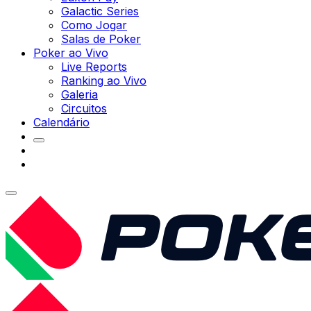
Galactic Series
Como Jogar
Salas de Poker
Poker ao Vivo
Live Reports
Ranking ao Vivo
Galeria
Circuitos
Calendário