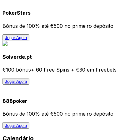
PokerStars
Bónus de 100% até €500 no primeiro depósito
Jogar Agora
Solverde.pt
€100 bónus+ 60 Free Spins + €30 em Freebets
Jogar Agora
888poker
Bónus de 100% até €500 no primeiro depósito
Jogar Agora
Calendário