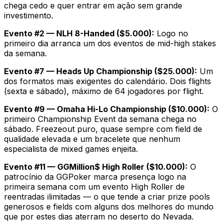
chega cedo e quer entrar em ação sem grande
investimento.
Evento #2 — NLH 8-Handed ($5.000):
Logo no
primeiro dia arranca um dos eventos de mid-high stakes
da semana.
Evento #7 — Heads Up Championship ($25.000):
Um
dos formatos mais exigentes do calendário. Dois flights
(sexta e sábado), máximo de 64 jogadores por flight.
Evento #9 — Omaha Hi-Lo Championship ($10.000):
O
primeiro Championship Event da semana chega no
sábado. Freezeout puro, quase sempre com field de
qualidade elevada e um bracelete que nenhum
especialista de mixed games enjeita.
Evento #11 — GGMillion$ High Roller ($10.000):
O
patrocínio da GGPoker marca presença logo na
primeira semana com um evento High Roller de
reentradas ilimitadas — o que tende a criar prize pools
generosos e fields com alguns dos melhores do mundo
que por estes dias aterram no deserto do Nevada.