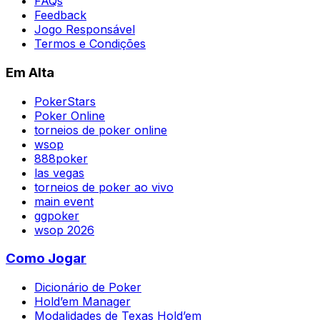
FAQs
Feedback
Jogo Responsável
Termos e Condições
Em Alta
PokerStars
Poker Online
torneios de poker online
wsop
888poker
las vegas
torneios de poker ao vivo
main event
ggpoker
wsop 2026
Como Jogar
Dicionário de Poker
Hold’em Manager
Modalidades de Texas Hold’em