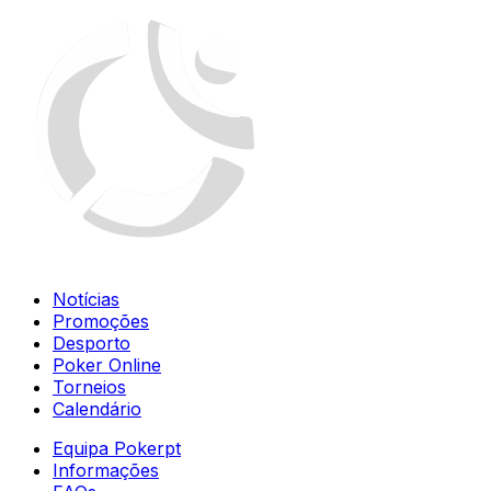
Notícias
Promoções
Desporto
Poker Online
Torneios
Calendário
Equipa Pokerpt
Informações