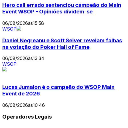
Hero call errado sentenciou campeão do Main
Event WSOP - Opiniões dividem-se
06/08/2026
às
15:58
WSOP
Daniel Negreanu e Scott Seiver revelam falhas
na votação do Poker Hall of Fame
06/08/2026
às
13:34
WSOP
Lucas Jumalon é o campeão do WSOP Main
Event de 2026
06/08/2026
às
10:46
Operadores Legais