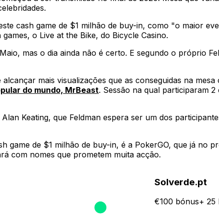
elebridades.
 este cash game de $1 milhão de buy-in, como "
o maior eve
games, o Live at the Bike, do Bicycle Casino.
aio, mas o dia ainda não é certo. E segundo o próprio Fe
é alcançar mais visualizações que as conseguidas na mes
opular do mundo, MrBeast
. Sessão na qual participaram 2
Alan Keating, que Feldman espera ser um dos participante
h game de $1 milhão de buy-in, é a PokerGO, que já no pr
ará com nomes que prometem muita acção.
Solverde.pt
€100 bónus+ 25 