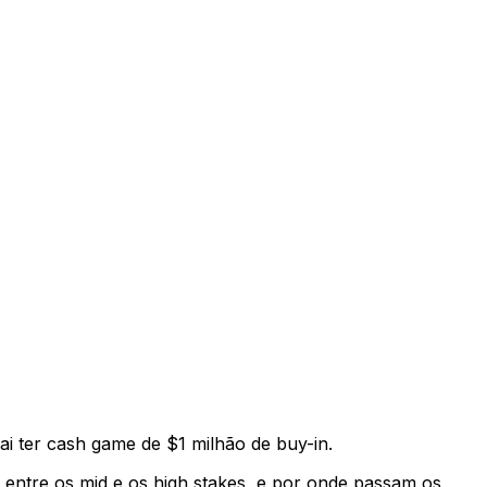
ai ter cash game de $1 milhão de buy-in.
 entre os mid e os high stakes, e por onde passam os