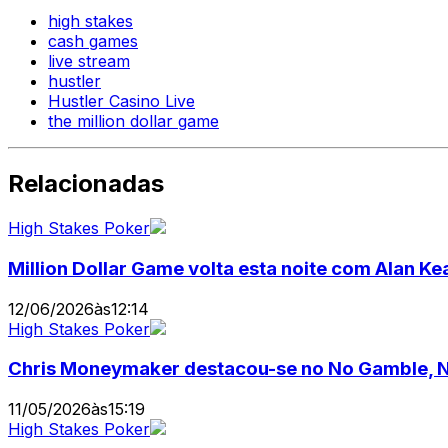
high stakes
cash games
live stream
hustler
Hustler Casino Live
the million dollar game
Relacionadas
High Stakes Poker
Million Dollar Game volta esta noite com Alan Ke
12/06/2026
às
12:14
High Stakes Poker
Chris Moneymaker destacou-se no No Gamble, No
11/05/2026
às
15:19
High Stakes Poker