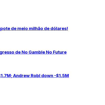
pote de meio milhão de dólares!
regresso de No Gamble No Future
+$1.7M; Andrew Robl down -$1.5M