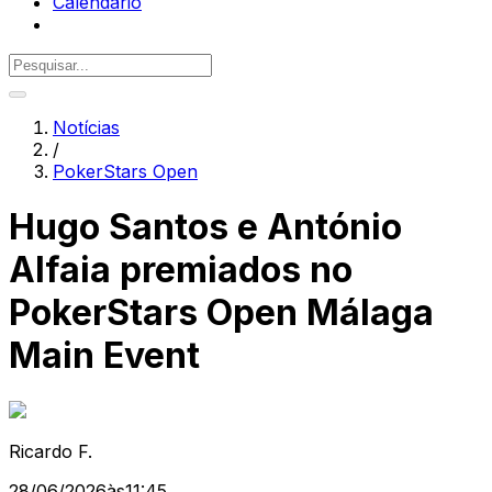
Calendário
Notícias
/
PokerStars Open
Hugo Santos e António
Alfaia premiados no
PokerStars Open Málaga
Main Event
Ricardo F.
28/06/2026
às
11:45