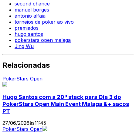
second chance
manuel borges
antonio alfaia
torneios de poker ao vivo
premiados
hugo santos
pokerstars open malaga
Jing Wu
Relacionadas
PokerStars Open
Hugo Santos com a 20ª stack para Dia 3 do
PokerStars Open Main Event Málaga &+ sacos
PT
27/06/2026
às
11:45
PokerStars Open