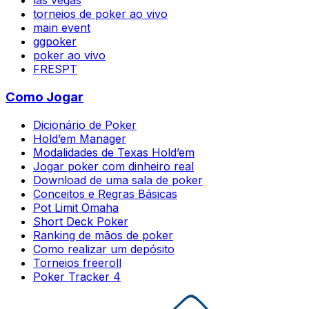
las vegas
torneios de poker ao vivo
main event
ggpoker
poker ao vivo
FRESPT
Como Jogar
Dicionário de Poker
Hold’em Manager
Modalidades de Texas Hold’em
Jogar poker com dinheiro real
Download de uma sala de poker
Conceitos e Regras Básicas
Pot Limit Omaha
Short Deck Poker
Ranking de mãos de poker
Como realizar um depósito
Torneios freeroll
Poker Tracker 4