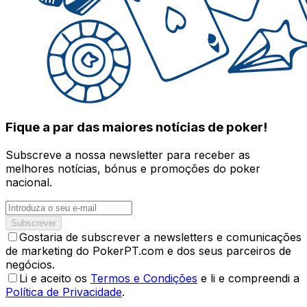
Fique a par das maiores notícias de poker!
Subscreve a nossa newsletter para receber as
melhores notícias, bónus e promoções do poker
nacional.
Subscrever
Gostaria de subscrever a newsletters e comunicações
de marketing do PokerPT.com e dos seus parceiros de
negócios.
Li e aceito os
Termos e Condições
e li e compreendi a
Política de Privacidade
.