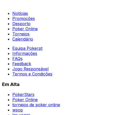
Notícias
Promoções
Desporto
Poker Online
Torneios
Calendário
Equipa Pokerpt
Informações
FAQs
Feedback
Jogo Responsável
Termos e Condições
Em Alta
PokerStars
Poker Online
torneios de poker online
wsop