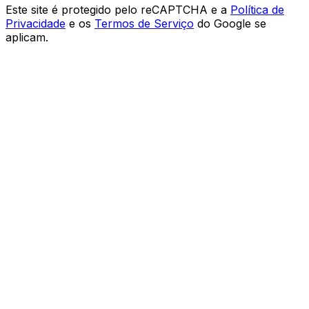
Este site é protegido pelo reCAPTCHA e a
Política de
Privacidade
e os
Termos de Serviço
do Google se
aplicam.