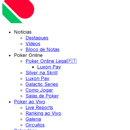
Notícias
Destaques
Vídeos
Bloco de Notas
Poker Online
Poker Online Legal🇵🇹
Luxon Pay
Silver na Skrill
Luxon Pay
Galactic Series
Como Jogar
Salas de Poker
Poker ao Vivo
Live Reports
Ranking ao Vivo
Galeria
Circuitos