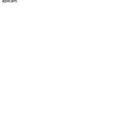
aplicam.