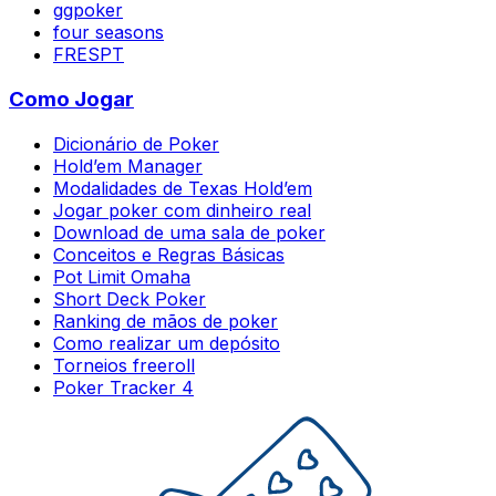
ggpoker
four seasons
FRESPT
Como Jogar
Dicionário de Poker
Hold’em Manager
Modalidades de Texas Hold’em
Jogar poker com dinheiro real
Download de uma sala de poker
Conceitos e Regras Básicas
Pot Limit Omaha
Short Deck Poker
Ranking de mãos de poker
Como realizar um depósito
Torneios freeroll
Poker Tracker 4