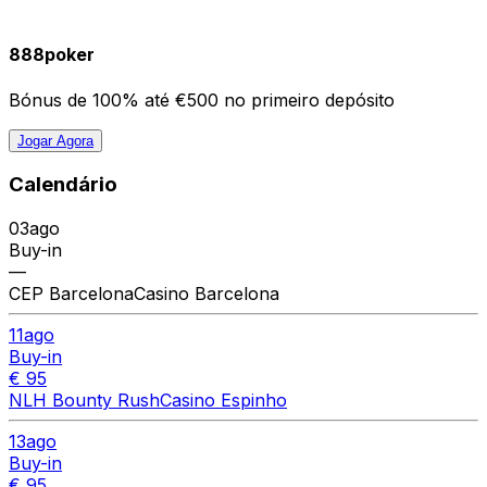
888poker
Bónus de 100% até €500 no primeiro depósito
Jogar Agora
Calendário
03
ago
Buy-in
—
CEP Barcelona
Casino Barcelona
11
ago
Buy-in
€ 95
NLH Bounty Rush
Casino Espinho
13
ago
Buy-in
€ 95