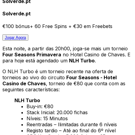
Solverde.pt
Solverde.pt
€100 bónus+ 60 Free Spins + €30 em Freebets
Jogar
Agora
Esta noite, a partir das 20h00, joga-se mais um torneio
Four Seasons Primavera
no Hotel Casino de Chaves. E
para hoje está agendado um
NLH Turbo
.
O NLH Turbo é um torneio recente na oferta de
torneios ao vivo do circuito
Four Seasons - Hotel
Casino de Chaves
, torneio de €80 que conta com as
seguintes características:
NLH Turbo
Buy-in: €80
Stack Inicial: 20.000 fichas
Níveis: 15 Minutos
Reentradas – Ilimitadas durante 6 níveis
Registo tardio – Até ao final do 6º nível