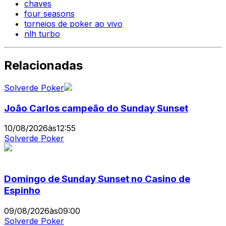
chaves
four seasons
torneios de poker ao vivo
nlh turbo
Relacionadas
Solverde Poker
João Carlos campeão do Sunday Sunset
10/08/2026
às
12:55
Solverde Poker
Domingo de Sunday Sunset no Casino de
Espinho
09/08/2026
às
09:00
Solverde Poker