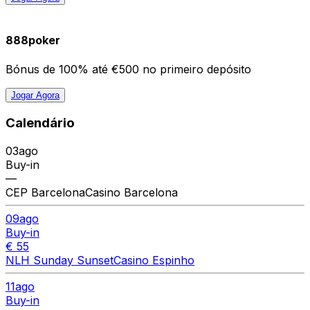
888poker
Bónus de 100% até €500 no primeiro depósito
Jogar Agora
Calendário
03
ago
Buy-in
—
CEP Barcelona
Casino Barcelona
09
ago
Buy-in
€ 55
NLH Sunday Sunset
Casino Espinho
11
ago
Buy-in