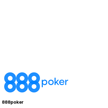
888poker