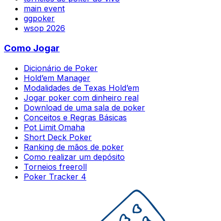
main event
ggpoker
wsop 2026
Como Jogar
Dicionário de Poker
Hold’em Manager
Modalidades de Texas Hold’em
Jogar poker com dinheiro real
Download de uma sala de poker
Conceitos e Regras Básicas
Pot Limit Omaha
Short Deck Poker
Ranking de mãos de poker
Como realizar um depósito
Torneios freeroll
Poker Tracker 4