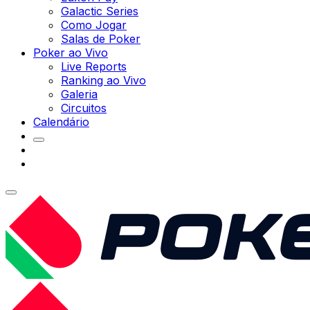
Galactic Series
Como Jogar
Salas de Poker
Poker ao Vivo
Live Reports
Ranking ao Vivo
Galeria
Circuitos
Calendário