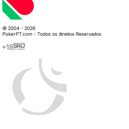
© 2004 -
2026
PokerPT.com - Todos os direitos Reservados