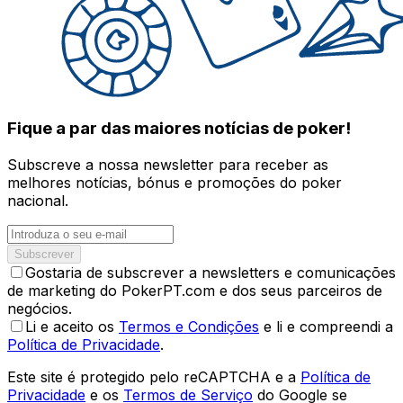
Fique a par das maiores notícias de poker!
Subscreve a nossa newsletter para receber as
melhores notícias, bónus e promoções do poker
nacional.
Subscrever
Gostaria de subscrever a newsletters e comunicações
de marketing do PokerPT.com e dos seus parceiros de
negócios.
Li e aceito os
Termos e Condições
e li e compreendi a
Política de Privacidade
.
Este site é protegido pelo reCAPTCHA e a
Política de
Privacidade
e os
Termos de Serviço
do Google se