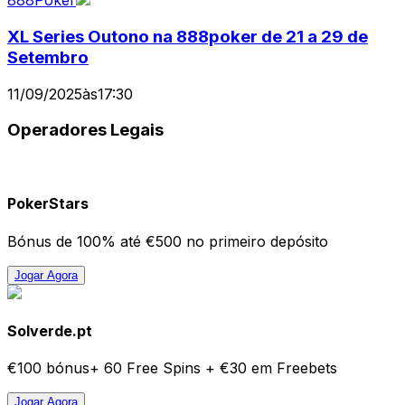
888Poker
XL Series Outono na 888poker de 21 a 29 de
Setembro
11/09/2025
às
17:30
Operadores Legais
PokerStars
Bónus de 100% até €500 no primeiro depósito
Jogar Agora
Solverde.pt
€100 bónus+ 60 Free Spins + €30 em Freebets
Jogar Agora