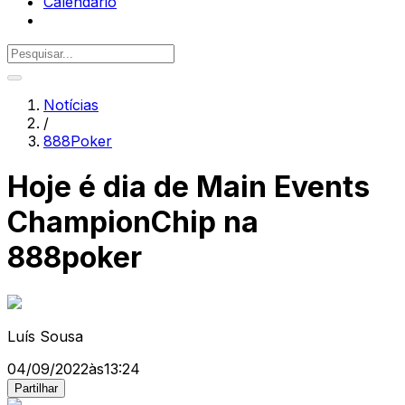
Calendário
Notícias
/
888Poker
Hoje é dia de Main Events
ChampionChip na
888poker
Luís Sousa
04/09/2022
às
13:24
Partilhar