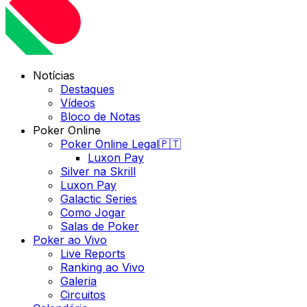
Notícias
Destaques
Vídeos
Bloco de Notas
Poker Online
Poker Online Legal🇵🇹
Luxon Pay
Silver na Skrill
Luxon Pay
Galactic Series
Como Jogar
Salas de Poker
Poker ao Vivo
Live Reports
Ranking ao Vivo
Galeria
Circuitos