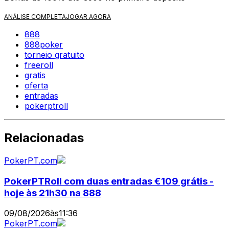
ANÁLISE COMPLETA
JOGAR AGORA
888
888poker
torneio gratuito
freeroll
gratis
oferta
entradas
pokerptroll
Relacionadas
PokerPT.com
PokerPTRoll com duas entradas €109 grátis -
hoje às 21h30 na 888
09/08/2026
às
11:36
PokerPT.com