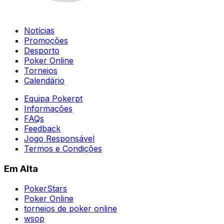
Notícias
Promoções
Desporto
Poker Online
Torneios
Calendário
Equipa Pokerpt
Informações
FAQs
Feedback
Jogo Responsável
Termos e Condições
Em Alta
PokerStars
Poker Online
torneios de poker online
wsop