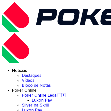
Notícias
Destaques
Vídeos
Bloco de Notas
Poker Online
Poker Online Legal🇵🇹
Luxon Pay
Silver na Skrill
Luxon Pay