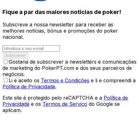
Fique a par das maiores notícias de poker!
Subscreve a nossa newsletter para receber as
melhores notícias, bónus e promoções do poker
nacional.
Subscrever
Gostaria de subscrever a newsletters e comunicações
de marketing do PokerPT.com e dos seus parceiros de
negócios.
Li e aceito os
Termos e Condições
e li e compreendi a
Política de Privacidade
.
Este site é protegido pelo reCAPTCHA e a
Política de
Privacidade
e os
Termos de Serviço
do Google se
aplicam.