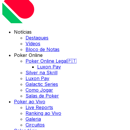
Notícias
Destaques
Vídeos
Bloco de Notas
Poker Online
Poker Online Legal🇵🇹
Luxon Pay
Silver na Skrill
Luxon Pay
Galactic Series
Como Jogar
Salas de Poker
Poker ao Vivo
Live Reports
Ranking ao Vivo
Galeria
Circuitos