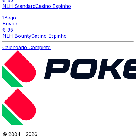
NLH Standard
Casino Espinho
18
ago
Buy-in
€ 95
NLH Bounty
Casino Espinho
Calendário Completo
© 2004 -
2026