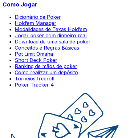
Como Jogar
Dicionário de Poker
Hold’em Manager
Modalidades de Texas Hold’em
Jogar poker com dinheiro real
Download de uma sala de poker
Conceitos e Regras Básicas
Pot Limit Omaha
Short Deck Poker
Ranking de mãos de poker
Como realizar um depósito
Torneios freeroll
Poker Tracker 4