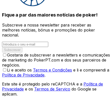
Fique a par das maiores notícias de poker!
Subscreve a nossa newsletter para receber as
melhores notícias, bónus e promoções do poker
nacional.
Subscrever
Gostaria de subscrever a newsletters e comunicações
de marketing do PokerPT.com e dos seus parceiros de
negócios.
Li e aceito os
Termos e Condições
e li e compreendi a
Política de Privacidade
.
Este site é protegido pelo reCAPTCHA e a
Política de
Privacidade
e os
Termos de Serviço
do Google se
aplicam.