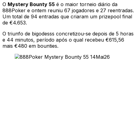
O
Mystery Bounty 55
é o maior torneio diário da
888Poker e ontem reuniu 67 jogadores e 27 reentradas.
Um total de 94 entradas que criaram um prizepool final
de €4.653.
O triunfo de
bigodesss
concretizou-se depois de 5 horas
e 44 minutos, período após o qual
recebeu €615,56
mais €480 em bounties
.