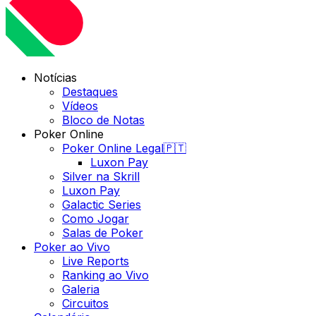
Notícias
Destaques
Vídeos
Bloco de Notas
Poker Online
Poker Online Legal🇵🇹
Luxon Pay
Silver na Skrill
Luxon Pay
Galactic Series
Como Jogar
Salas de Poker
Poker ao Vivo
Live Reports
Ranking ao Vivo
Galeria
Circuitos