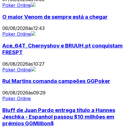
Poker Online
O maior Venom de sempre está a chegar
06/08/2026
às
12:43
Poker Online
Ace_64T, Chernyshov e BRUUH.pt conquistam
FRESPT
06/08/2026
às
10:27
Poker Online
Rui Martins comanda campeões GGPoker
06/08/2026
às
09:29
Poker Online
Bluff de Juan Pardo entrega título a Hannes
Jeschka - Espanhol passou $10 milhões em
prémios GGMillion$