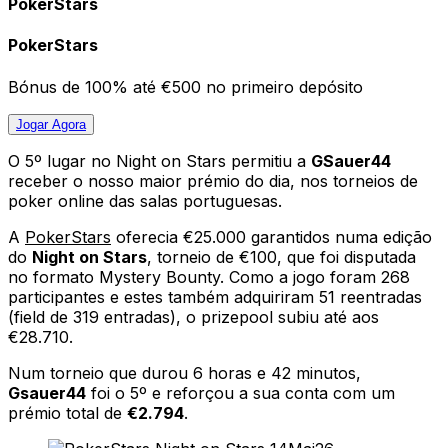
PokerStars
PokerStars
Bónus de 100% até €500 no primeiro depósito
Jogar
Agora
O 5º lugar no Night on Stars permitiu a
GSauer44
receber o nosso maior prémio do dia, nos torneios de
poker online das salas portuguesas.
A
PokerStars
oferecia €25.000 garantidos numa edição
do
Night on Stars
, torneio de €100, que foi disputada
no formato Mystery Bounty. Como a jogo foram 268
participantes e estes também adquiriram 51 reentradas
(field de 319 entradas), o prizepool subiu até aos
€28.710.
Num torneio que durou 6 horas e 42 minutos,
Gsauer44
foi o 5º e reforçou a sua conta com um
prémio total de
€2.794
.