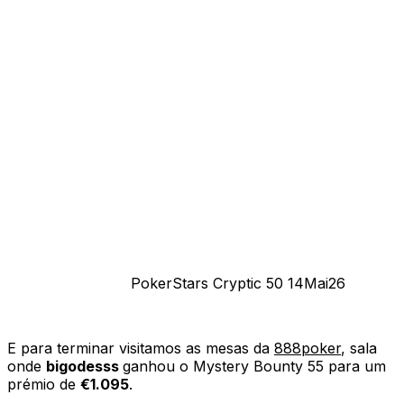
PokerStars Cryptic 50 14Mai26
E para terminar visitamos as mesas da
888poker
, sala
onde
bigodesss
ganhou o Mystery Bounty 55 para um
prémio de
€1.095
.