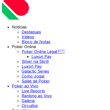
Notícias
Destaques
Vídeos
Bloco de Notas
Poker Online
Poker Online Legal🇵🇹
Luxon Pay
Silver na Skrill
Luxon Pay
Galactic Series
Como Jogar
Salas de Poker
Poker ao Vivo
Live Reports
Ranking ao Vivo
Galeria
Circuitos