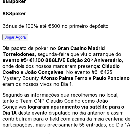
888poker
888poker
Bónus de 100% até €500 no primeiro depósito
Jogar
Agora
Dia pacato de poker no
Gran Casino Madrid
Torrelodones
, segunda-feira que viu o arranque do
evento #5: €1.100 888LIVE Edição 20º Aniversário
,
onde dois dos nossos marcaram presença:
Cláudio
Coelho
e
João Gonçalves
. No evento #6: €425
Mystery Bounty
Afonso Palma Ferro
e
Paulo Ponciano
eram os nossos vivos no Dia 1.
Segundo as informações que recolhemos no local,
tanto o Team CNP Cláudio Coelho como João
Gonçalves
lograram apuramento via satélite para o
Dia 1A
deste evento disputado no dia anterior e assim
contribuíram para o field com acima da meia centena de
participações, mais precisamente 55 entradas, do Dia 1A.