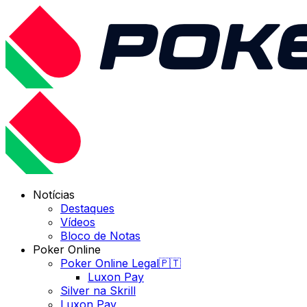
Notícias
Destaques
Vídeos
Bloco de Notas
Poker Online
Poker Online Legal🇵🇹
Luxon Pay
Silver na Skrill
Luxon Pay