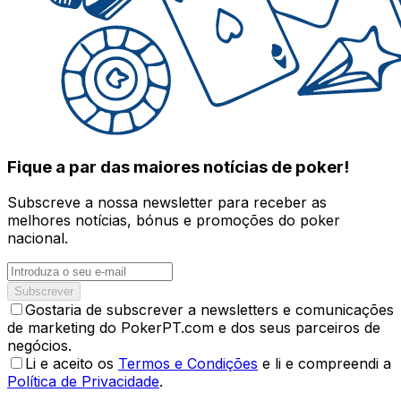
Fique a par das maiores notícias de poker!
Subscreve a nossa newsletter para receber as
melhores notícias, bónus e promoções do poker
nacional.
Subscrever
Gostaria de subscrever a newsletters e comunicações
de marketing do PokerPT.com e dos seus parceiros de
negócios.
Li e aceito os
Termos e Condições
e li e compreendi a
Política de Privacidade
.