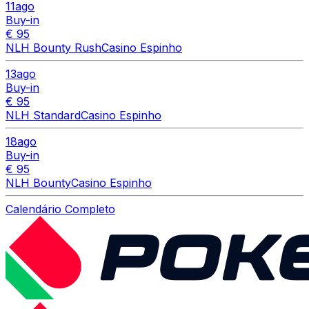
11
ago
Buy-in
€ 95
NLH Bounty Rush
Casino Espinho
13
ago
Buy-in
€ 95
NLH Standard
Casino Espinho
18
ago
Buy-in
€ 95
NLH Bounty
Casino Espinho
Calendário Completo