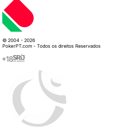
© 2004 -
2026
PokerPT.com - Todos os direitos Reservados