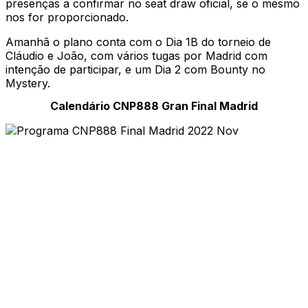
presenças a confirmar no seat draw oficial, se o mesmo
nos for proporcionado.
Amanhã o plano conta com o Dia 1B do torneio de
Cláudio e João, com vários tugas por Madrid com
intenção de participar, e um Dia 2 com Bounty no
Mystery.
Calendário CNP888 Gran Final Madrid