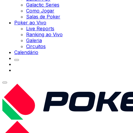
Galactic Series
Como Jogar
Salas de Poker
Poker ao Vivo
Live Reports
Ranking ao Vivo
Galeria
Circuitos
Calendário