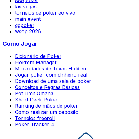
888poker
las vegas
torneios de poker ao vivo
main event
ggpoker
wsop 2026
Como Jogar
Dicionário de Poker
Hold’em Manager
Modalidades de Texas Hold’em
Jogar poker com dinheiro real
Download de uma sala de poker
Conceitos e Regras Básicas
Pot Limit Omaha
Short Deck Poker
Ranking de mãos de poker
Como realizar um depósito
Torneios freeroll
Poker Tracker 4