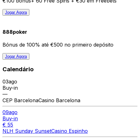
€100 bónus+ 60 Free Spins + €30 em Freebets
Jogar Agora
888poker
Bónus de 100% até €500 no primeiro depósito
Jogar Agora
Calendário
03
ago
Buy-in
—
CEP Barcelona
Casino Barcelona
09
ago
Buy-in
€ 55
NLH Sunday Sunset
Casino Espinho