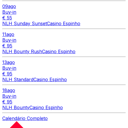
09
ago
Buy-in
€ 55
NLH Sunday Sunset
Casino Espinho
11
ago
Buy-in
€ 95
NLH Bounty Rush
Casino Espinho
13
ago
Buy-in
€ 95
NLH Standard
Casino Espinho
18
ago
Buy-in
€ 95
NLH Bounty
Casino Espinho
Calendário Completo