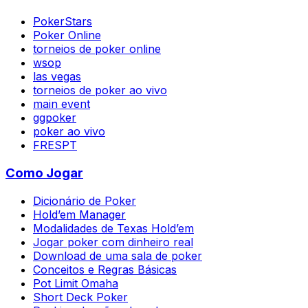
PokerStars
Poker Online
torneios de poker online
wsop
las vegas
torneios de poker ao vivo
main event
ggpoker
poker ao vivo
FRESPT
Como Jogar
Dicionário de Poker
Hold’em Manager
Modalidades de Texas Hold’em
Jogar poker com dinheiro real
Download de uma sala de poker
Conceitos e Regras Básicas
Pot Limit Omaha
Short Deck Poker