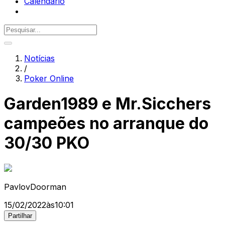
Calendário
Notícias
/
Poker Online
Garden1989 e Mr.Sicchers
campeões no arranque do
30/30 PKO
PavlovDoorman
15/02/2022
às
10:01
Partilhar