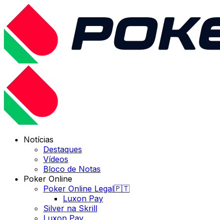
Notícias
Destaques
Vídeos
Bloco de Notas
Poker Online
Poker Online Legal🇵🇹
Luxon Pay
Silver na Skrill
Luxon Pay