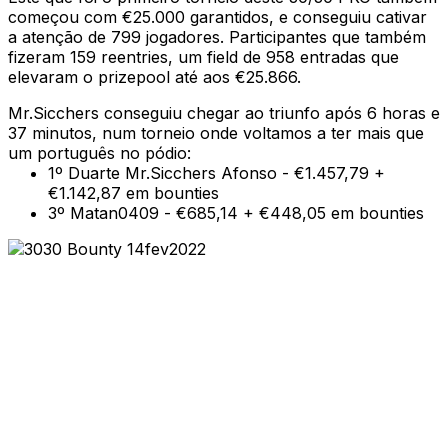
começou com €25.000 garantidos, e conseguiu cativar
a atenção de 799 jogadores. Participantes que também
fizeram 159 reentries, um field de 958 entradas que
elevaram o prizepool até aos €25.866.
Mr.Sicchers
conseguiu chegar ao triunfo após 6 horas e
37 minutos, num torneio onde voltamos a ter mais que
um português no pódio:
1º Duarte
Mr.Sicchers
Afonso - €1.457,79 +
€1.142,87 em bounties
3º
Matan0409
- €685,14 + €448,05 em bounties