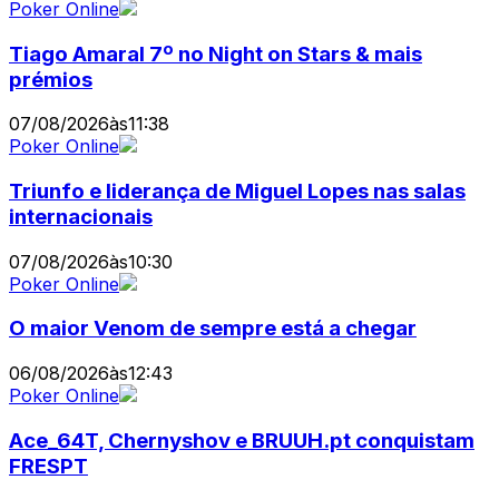
Poker Online
Tiago Amaral 7º no Night on Stars & mais
prémios
07/08/2026
às
11:38
Poker Online
Triunfo e liderança de Miguel Lopes nas salas
internacionais
07/08/2026
às
10:30
Poker Online
O maior Venom de sempre está a chegar
06/08/2026
às
12:43
Poker Online
Ace_64T, Chernyshov e BRUUH.pt conquistam
FRESPT