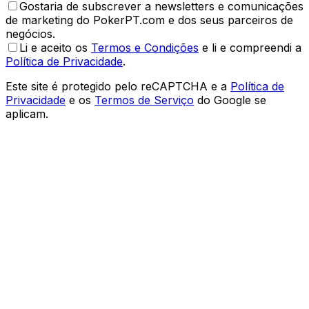
Gostaria de subscrever a newsletters e comunicações
de marketing do PokerPT.com e dos seus parceiros de
negócios.
Li e aceito os
Termos e Condições
e li e compreendi a
Política de Privacidade
.
Este site é protegido pelo reCAPTCHA e a
Política de
Privacidade
e os
Termos de Serviço
do Google se
aplicam.