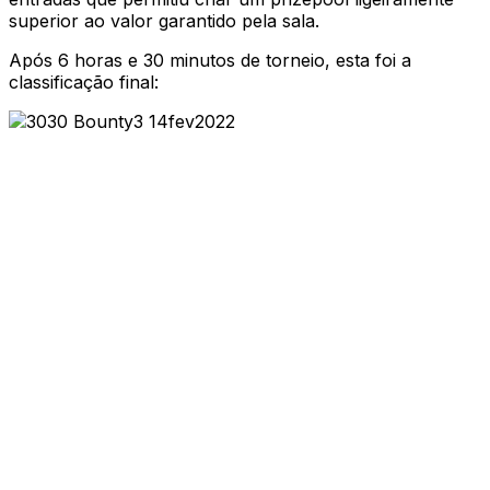
superior ao valor garantido pela sala.
Após 6 horas e 30 minutos de torneio, esta foi a
classificação final: