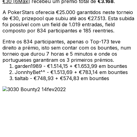
€30 [6Max]
recebeu um prémio total de
€3.168
.
A PokerStars oferecia €25.000 garantidos neste torneio
de €30, prizepool que subiu até aos €27.513. Esta subida
foi possível com um field de 1.019 entradas, field
composto por 834 participantes e 185 reentries.
Entre os 834 participantes, apenas o Top-173 teve
direito a prémio, isto sem contar com os bounties, num
torneio que durou 7 horas e 5 minutos e onde os
portugueses garantiram os 3 primeiros prémios.
garden1989
- €1.514,15 + €1.653,99 em bounties
JonnhyBet^^
- €1.513,69 + €783,14 em bounties
tialtab
- €748,93 + €574,83 em bounties