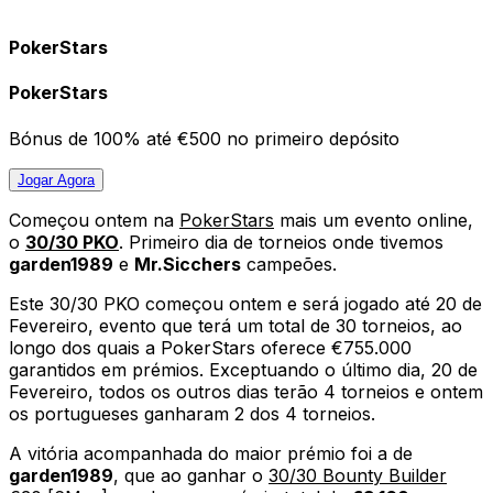
PokerStars
PokerStars
Bónus de 100% até €500 no primeiro depósito
Jogar
Agora
Começou ontem na
PokerStars
mais um evento online,
o
30/30 PKO
. Primeiro dia de torneios onde tivemos
garden1989
e
Mr.Sicchers
campeões.
Este 30/30 PKO começou ontem e será jogado até 20 de
Fevereiro, evento que terá um total de 30 torneios, ao
longo dos quais a PokerStars oferece €755.000
garantidos em prémios. Exceptuando o último dia, 20 de
Fevereiro, todos os outros dias terão 4 torneios e ontem
os portugueses ganharam 2 dos 4 torneios.
A vitória acompanhada do maior prémio foi a de
garden1989
, que ao ganhar o
30/30 Bounty Builder