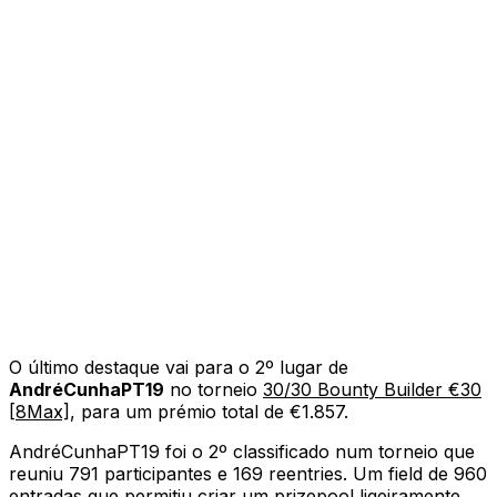
O último destaque vai para o 2º lugar de
AndréCunhaPT19
no torneio
30/30 Bounty Builder €30
[8Max]
, para um prémio total de €1.857.
AndréCunhaPT19
foi o 2º classificado num torneio que
reuniu 791 participantes e 169 reentries. Um field de 960
entradas que permitiu criar um prizepool ligeiramente