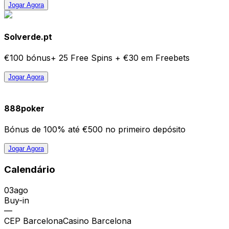
Jogar Agora
Solverde.pt
€100 bónus+ 25 Free Spins + €30 em Freebets
Jogar Agora
888poker
Bónus de 100% até €500 no primeiro depósito
Jogar Agora
Calendário
03
ago
Buy-in
—
CEP Barcelona
Casino Barcelona