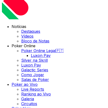
Notícias
Destaques
Vídeos
Bloco de Notas
Poker Online
Poker Online Legal🇵🇹
Luxon Pay
Silver na Skrill
Luxon Pay
Galactic Series
Como Jogar
Salas de Poker
Poker ao Vivo
Live Reports
Ranking ao Vivo
Galeria
Circuitos