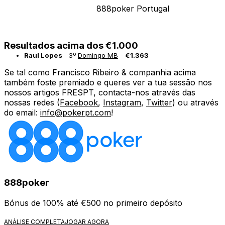
888poker Portugal
Resultados acima dos €1.000
Raul Lopes
- 3º
Domingo MB
-
€1.363
Se tal como Francisco Ribeiro
& companhia acima
também foste premiado e queres ver a tua sessão nos
nossos artigos FRESPT, contacta-nos através das
nossas redes (
Facebook
,
Instagram
,
Twitter
) ou através
do email:
info@pokerpt.com
!
888poker
Bónus de 100% até €500 no primeiro depósito
ANÁLISE COMPLETA
JOGAR AGORA