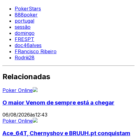
PokerStars
888poker
portugal
sessão
domingo
FRESPT
doc46alves
FRancisco Ribeiro
Rodriii28
Relacionadas
Poker Online
O maior Venom de sempre está a chegar
06/08/2026
às
12:43
Poker Online
Ace_64T, Chernyshov e BRUUH.pt conquistam