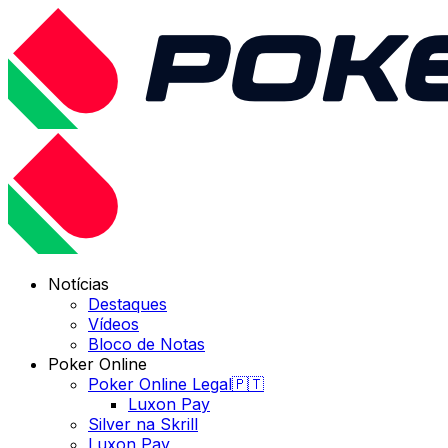
Notícias
Destaques
Vídeos
Bloco de Notas
Poker Online
Poker Online Legal🇵🇹
Luxon Pay
Silver na Skrill
Luxon Pay