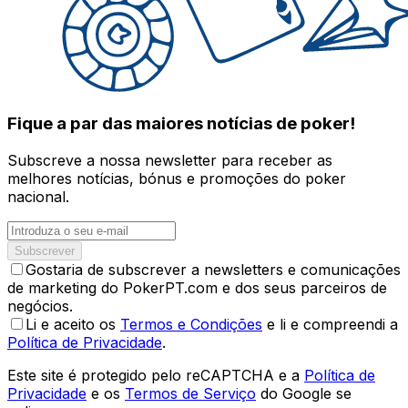
Fique a par das maiores notícias de poker!
Subscreve a nossa newsletter para receber as
melhores notícias, bónus e promoções do poker
nacional.
Subscrever
Gostaria de subscrever a newsletters e comunicações
de marketing do PokerPT.com e dos seus parceiros de
negócios.
Li e aceito os
Termos e Condições
e li e compreendi a
Política de Privacidade
.
Este site é protegido pelo reCAPTCHA e a
Política de
Privacidade
e os
Termos de Serviço
do Google se