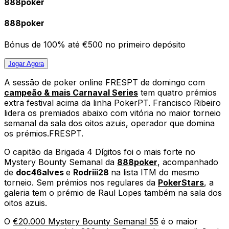
888poker
888poker
Bónus de 100% até €500 no primeiro depósito
Jogar
Agora
A sessão de poker online FRESPT de domingo com
campeão & mais Carnaval Series
tem quatro prémios
extra festival acima da linha PokerPT. Francisco Ribeiro
lidera os premiados abaixo com vitória no maior torneio
semanal da sala dos oitos azuis, operador que domina
os prémios.FRESPT.
O capitão da Brigada 4 Dígitos foi o mais forte no
Mystery Bounty Semanal da
888poker
, acompanhado
de
doc46alves
e
Rodriii28
na lista ITM do mesmo
torneio. Sem prémios nos regulares da
PokerStars
, a
galeria tem o prémio de Raul Lopes também na sala dos
oitos azuis.
O
€20.000 Mystery Bounty Semanal 55
é o maior