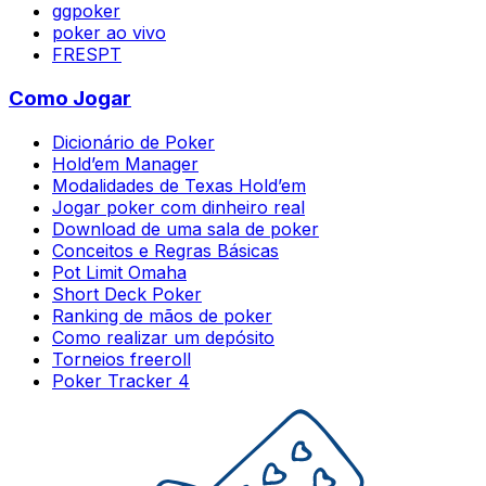
ggpoker
poker ao vivo
FRESPT
Como Jogar
Dicionário de Poker
Hold’em Manager
Modalidades de Texas Hold’em
Jogar poker com dinheiro real
Download de uma sala de poker
Conceitos e Regras Básicas
Pot Limit Omaha
Short Deck Poker
Ranking de mãos de poker
Como realizar um depósito
Torneios freeroll
Poker Tracker 4