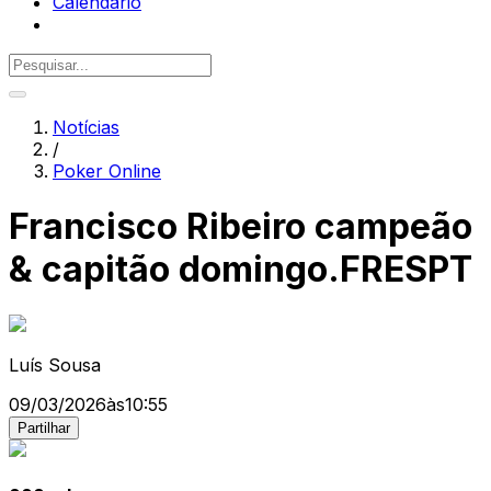
Calendário
Notícias
/
Poker Online
Francisco Ribeiro campeão
& capitão domingo.FRESPT
Luís Sousa
09/03/2026
às
10:55
Partilhar