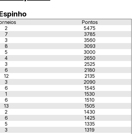
 Espinho
orneios
Pontos
2
5475
7
3785
3
3560
8
3093
5
3000
4
2650
3
2525
6
2180
12
2135
3
2090
6
1545
1
1530
6
1510
13
1505
2
1430
6
1425
5
1335
3
1319