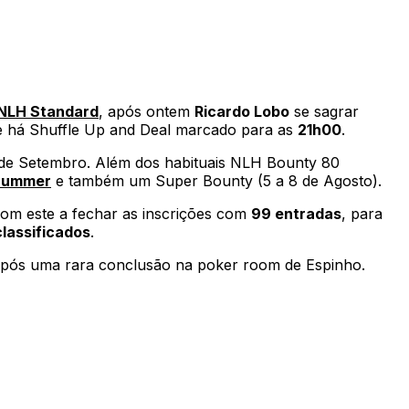
NLH Standard
, após ontem
Ricardo Lobo
se sagrar
e há Shuffle Up and Deal marcado para as
21h00
.
 de Setembro. Além dos habituais
NLH Bounty 80
Summer
e também um
Super Bounty
(5 a 8 de Agosto).
om este a fechar as inscrições com
99 entradas
, para
classificados
.
 após uma rara conclusão na poker room de Espinho.