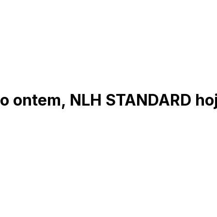
ão ontem, NLH STANDARD ho