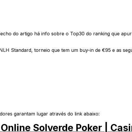
 fecho do artigo há info sobre o Top30 do ranking que apu
NLH Standard, torneio que tem um buy-in de €95 e as segui
dores garantam lugar através do link abaixo:
 Online Solverde Poker | Cas