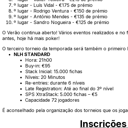
º lugar - Luís Vidal - €175 de prémio
º lugar - Rodrigo Ventura - €150 de prémio
º lugar - António Mendes - €135 de prémio
º lugar - Sandro Nogueira - €125 de prémio
O Verão continua aberto! Vários eventos realizados e no
antes, hoje há mais poker!
O terceiro torneio da temporada será também o primeiro 
NLH STANDARD
Hora: 21h00
Buy-in: €95
Stack Inicial: 15.000 fichas
Níveis: 20 Minutos
Re-entries: durante 6 níveis
Late Registration: Até ao final do 3º nível
SPS XtraStack: 5.000 fichas – €5
Capacidade 72 jogadores
É aconselhado pela organização dos torneios que os joga
Inscrições