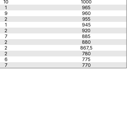
10
1000
1
965
9
960
2
955
1
945
2
920
7
885
2
880
2
867,5
2
780
6
775
7
770