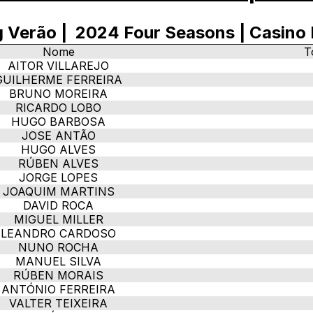
 Verão | 2024 Four Seasons | Casino
Nome
T
AITOR VILLAREJO
GUILHERME FERREIRA
BRUNO MOREIRA
RICARDO LOBO
HUGO BARBOSA
JOSE ANTÃO
HUGO ALVES
RÚBEN ALVES
JORGE LOPES
JOAQUIM MARTINS
DAVID ROCA
MIGUEL MILLER
LEANDRO CARDOSO
NUNO ROCHA
MANUEL SILVA
RÚBEN MORAIS
ANTÓNIO FERREIRA
VALTER TEIXEIRA