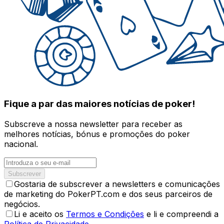
Fique a par das maiores notícias de poker!
Subscreve a nossa newsletter para receber as
melhores notícias, bónus e promoções do poker
nacional.
Subscrever
Gostaria de subscrever a newsletters e comunicações
de marketing do PokerPT.com e dos seus parceiros de
negócios.
Li e aceito os
Termos e Condições
e li e compreendi a