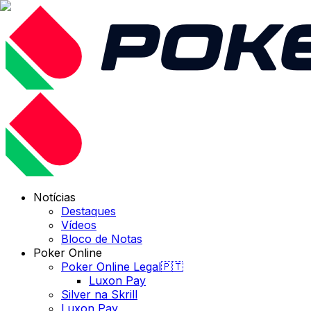
Notícias
Destaques
Vídeos
Bloco de Notas
Poker Online
Poker Online Legal🇵🇹
Luxon Pay
Silver na Skrill
Luxon Pay