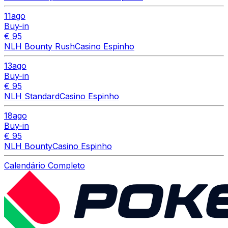
11
ago
Buy-in
€ 95
NLH Bounty Rush
Casino Espinho
13
ago
Buy-in
€ 95
NLH Standard
Casino Espinho
18
ago
Buy-in
€ 95
NLH Bounty
Casino Espinho
Calendário Completo