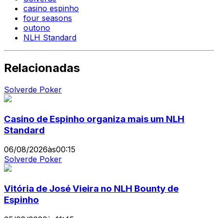
casino espinho
four seasons
outono
NLH Standard
Relacionadas
Solverde Poker
Casino de Espinho organiza mais um NLH
Standard
06/08/2026
às
00:15
Solverde Poker
Vitória de José Vieira no NLH Bounty de
Espinho