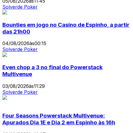
05/08/2026
às
11:45
Solverde Poker
Bounties em jogo no Casino de Espinho, a partir
das 21h00
04/08/2026
às
00:15
Solverde Poker
Even chop a 3 no final do Powerstack
Multivenue
03/08/2026
às
11:29
Solverde Poker
Four Seasons Powerstack Multivenue:
Apurados Dia 1E e Dia 2 em Espinho às 16h