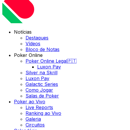
Notícias
Destaques
Vídeos
Bloco de Notas
Poker Online
Poker Online Legal🇵🇹
Luxon Pay
Silver na Skrill
Luxon Pay
Galactic Series
Como Jogar
Salas de Poker
Poker ao Vivo
Live Reports
Ranking ao Vivo
Galeria
Circuitos