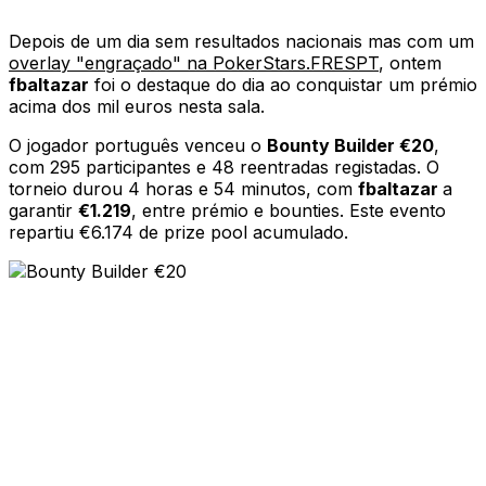
Depois de um dia sem resultados nacionais mas com um
overlay "engraçado" na PokerStars.FRESPT
, ontem
fbaltazar
foi o destaque do dia ao conquistar um prémio
acima dos mil euros nesta sala.
O jogador português venceu o
Bounty Builder €20
,
com 295 participantes e 48 reentradas registadas. O
torneio durou 4 horas e 54 minutos, com
fbaltazar
a
garantir
€1.219
, entre prémio e bounties. Este evento
repartiu €6.174 de prize pool acumulado.