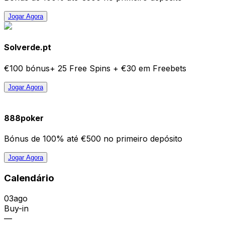
Jogar Agora
Solverde.pt
€100 bónus+ 25 Free Spins + €30 em Freebets
Jogar Agora
888poker
Bónus de 100% até €500 no primeiro depósito
Jogar Agora
Calendário
03
ago
Buy-in
—