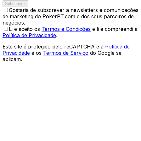
Subscrever
Gostaria de subscrever a newsletters e comunicações
de marketing do PokerPT.com e dos seus parceiros de
negócios.
Li e aceito os
Termos e Condições
e li e compreendi a
Política de Privacidade
.
Este site é protegido pelo reCAPTCHA e a
Política de
Privacidade
e os
Termos de Serviço
do Google se
aplicam.