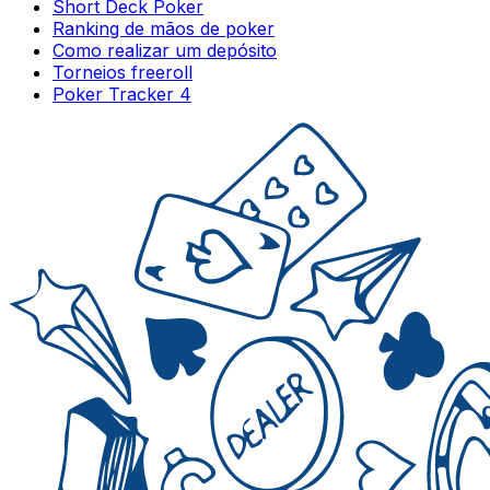
Short Deck Poker
Ranking de mãos de poker
Como realizar um depósito
Torneios freeroll
Poker Tracker 4