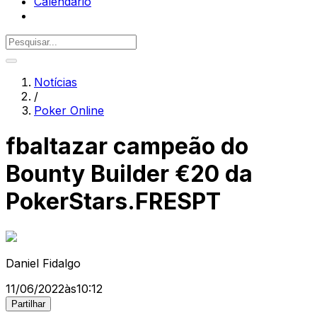
Calendário
Notícias
/
Poker Online
fbaltazar campeão do
Bounty Builder €20 da
PokerStars.FRESPT
Daniel Fidalgo
11/06/2022
às
10:12
Partilhar