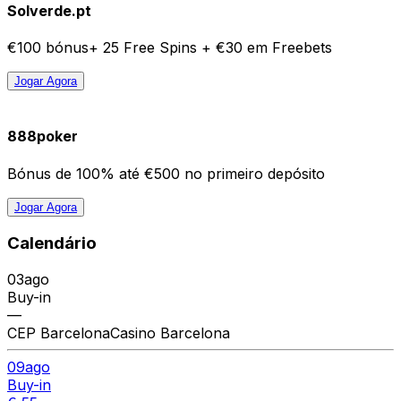
Solverde.pt
€100 bónus+ 25 Free Spins + €30 em Freebets
Jogar Agora
888poker
Bónus de 100% até €500 no primeiro depósito
Jogar Agora
Calendário
03
ago
Buy-in
—
CEP Barcelona
Casino Barcelona
09
ago
Buy-in