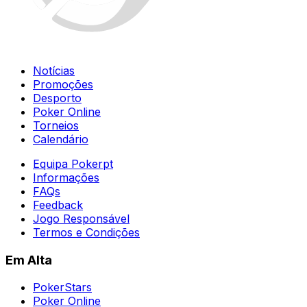
Notícias
Promoções
Desporto
Poker Online
Torneios
Calendário
Equipa Pokerpt
Informações
FAQs
Feedback
Jogo Responsável
Termos e Condições
Em Alta
PokerStars
Poker Online