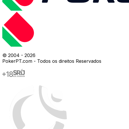
© 2004 -
2026
PokerPT.com - Todos os direitos Reservados