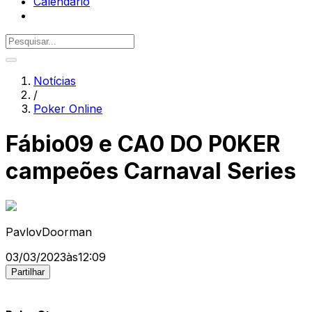
Calendário
Notícias
/
Poker Online
Fábio09 e CA0 DO P0KER
campeões Carnaval Series
PavlovDoorman
03/03/2023
às
12:09
Partilhar