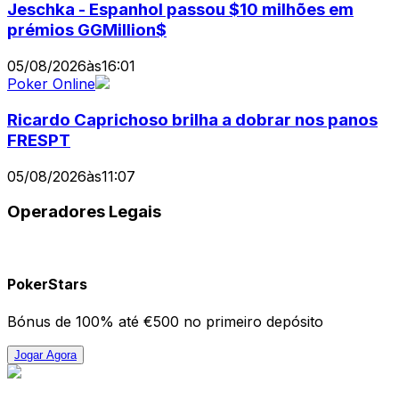
Jeschka - Espanhol passou $10 milhões em
prémios GGMillion$
05/08/2026
às
16:01
Poker Online
Ricardo Caprichoso brilha a dobrar nos panos
FRESPT
05/08/2026
às
11:07
Operadores Legais
PokerStars
Bónus de 100% até €500 no primeiro depósito
Jogar Agora