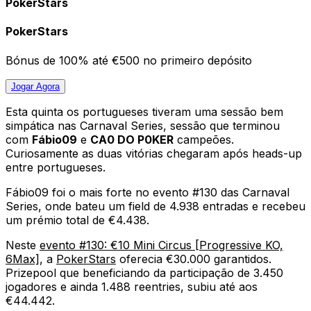
PokerStars
PokerStars
Bónus de 100% até €500 no primeiro depósito
Jogar
Agora
Esta quinta os portugueses tiveram uma sessão bem
simpática nas Carnaval Series, sessão que terminou
com
Fábio09
e
CA0 DO P0KER
campeões.
Curiosamente as duas vitórias chegaram após heads-up
entre portugueses.
Fábio09
foi o mais forte no evento #130 das Carnaval
Series, onde bateu um field de 4.938 entradas e recebeu
um prémio total de €4.438.
Neste
evento #130: €10 Mini Circus [Progressive KO,
6Max]
, a
PokerStars
oferecia €30.000 garantidos.
Prizepool que beneficiando da participação de 3.450
jogadores e ainda 1.488 reentries, subiu até aos
€44.442.