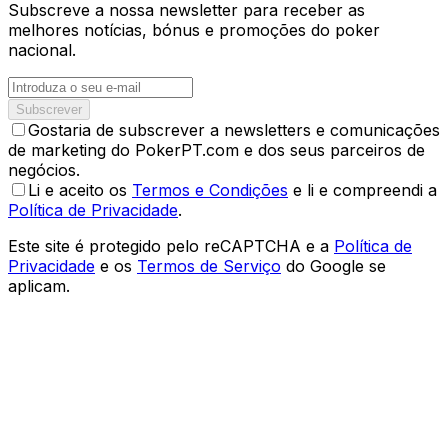
Subscreve a nossa newsletter para receber as
melhores notícias, bónus e promoções do poker
nacional.
Subscrever
Gostaria de subscrever a newsletters e comunicações
de marketing do PokerPT.com e dos seus parceiros de
negócios.
Li e aceito os
Termos e Condições
e li e compreendi a
Política de Privacidade
.
Este site é protegido pelo reCAPTCHA e a
Política de
Privacidade
e os
Termos de Serviço
do Google se
aplicam.