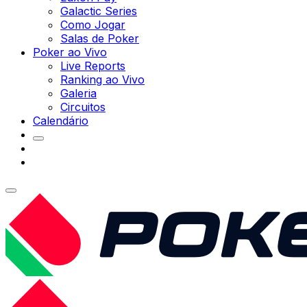
Galactic Series
Como Jogar
Salas de Poker
Poker ao Vivo
Live Reports
Ranking ao Vivo
Galeria
Circuitos
Calendário