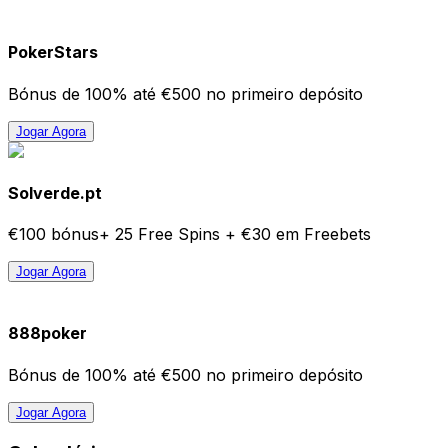
PokerStars
Bónus de 100% até €500 no primeiro depósito
Jogar Agora
Solverde.pt
€100 bónus+ 25 Free Spins + €30 em Freebets
Jogar Agora
888poker
Bónus de 100% até €500 no primeiro depósito
Jogar Agora