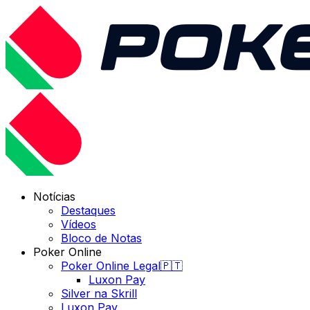
Notícias
Destaques
Vídeos
Bloco de Notas
Poker Online
Poker Online Legal🇵🇹
Luxon Pay
Silver na Skrill
Luxon Pay