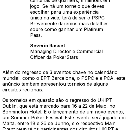
centenas de qualifiers, e milhões em
jogo. Se há um torneio que deves
escolher para uma experiência
única na vida, terá de ser o PSPC.
Brevemente daremos mais detalhes
sobre como ganhar um Platinum
Pass.
Severin Rasset
Managing Director e Commercial
Officer da PokerStars
Além do regresso de 3 eventos chave no calendário
mundial, como o EPT Barcelona, o PSPC e a PCA, este
anúncio também apresentou torneios de alguns
circuitos regionais.
Os torneios em questão são o regresso do
UKIPT
Dublin
, que está marcado para 16 a 22 de Maio, no
Bonnington Hotel. E o lançamento de um novo evento,
um
Summer Poker Festival
. Este evento será jogado em
Malta, entre 18 e 26 de Junho, e o respectivo Main
Event reunirá os participantes dos circuitos UKIPT e