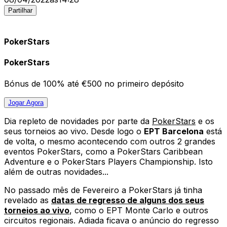
Partilhar
PokerStars
PokerStars
Bónus de 100% até €500 no primeiro depósito
Jogar
Agora
Dia repleto de novidades por parte da
PokerStars
e os
seus torneios ao vivo. Desde logo o
EPT Barcelona
está
de volta, o mesmo acontecendo com outros 2 grandes
eventos PokerStars, como a PokerStars Caribbean
Adventure e o PokerStars Players Championship. Isto
além de outras novidades...
No passado mês de Fevereiro a PokerStars já tinha
revelado as
datas de regresso de alguns dos seus
torneios ao vivo
, como o EPT Monte Carlo e outros
circuitos regionais. Adiada ficava o anúncio do regresso