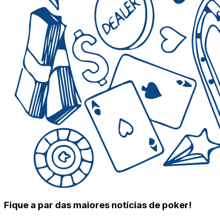
Fique a par das maiores notícias de poker!