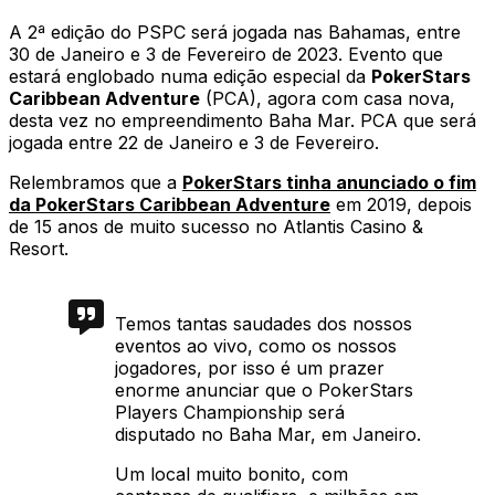
A 2ª edição do PSPC será jogada nas Bahamas, entre
30 de Janeiro e 3 de Fevereiro de 2023. Evento que
estará englobado numa edição especial da
PokerStars
Caribbean Adventure
(PCA), agora com casa nova,
desta vez no empreendimento Baha Mar. PCA que será
jogada entre 22 de Janeiro e 3 de Fevereiro.
Relembramos que a
PokerStars tinha anunciado o fim
da PokerStars Caribbean Adventure
em 2019, depois
de 15 anos de muito sucesso no Atlantis Casino &
Resort.
Temos tantas saudades dos nossos
eventos ao vivo, como os nossos
jogadores, por isso é um prazer
enorme anunciar que o PokerStars
Players Championship será
disputado no Baha Mar, em Janeiro.
Um local muito bonito, com