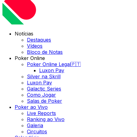
Notícias
Destaques
Vídeos
Bloco de Notas
Poker Online
Poker Online Legal🇵🇹
Luxon Pay
Silver na Skrill
Luxon Pay
Galactic Series
Como Jogar
Salas de Poker
Poker ao Vivo
Live Reports
Ranking ao Vivo
Galeria
Circuitos