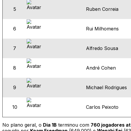
5
Ruben Correia
6
Rui Milhomens
7
Alfredo Sousa
8
André Cohen
9
Michael Rodrigues
10
Carlos Peixoto
No plano geral, o
Dia 1B
terminou com
760 jogadores at
seguido por
Koam Freedman
(649.000) e
Wenzhi Fei
(63