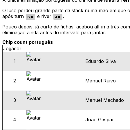
A única eliminação portuguesa do dia foi a de
Mauro Ferr
O luso perdeu grande parte da stack numa mão em que 
após turn
e river
.
6
J
Pouco depois, já curto de fichas, acabou all-in a três co
eliminação ainda antes do intervalo para jantar.
Chip count português
Jogador
1
Eduardo Silva
2
Manuel Ruivo
3
Manuel Machado
4
João Gaspar