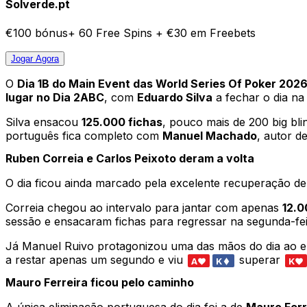
Solverde.pt
€100 bónus+ 60 Free Spins + €30 em Freebets
Jogar
Agora
O
Dia 1B do Main Event das World Series Of Poker 202
lugar no Dia 2ABC
, com
Eduardo Silva
a fechar o dia na 
Silva ensacou
125.000 fichas
, pouco mais de 200 big bl
português fica completo com
Manuel Machado
, autor d
Ruben Correia e Carlos Peixoto deram a volta
O dia ficou ainda marcado pela excelente recuperação d
Correia chegou ao intervalo para jantar com apenas
12.0
sessão e ensacaram fichas para regressar na segunda-fe
Já Manuel Ruivo protagonizou uma das mãos do dia ao eli
a restar apenas um segundo e viu
superar
A
K
K
Mauro Ferreira ficou pelo caminho