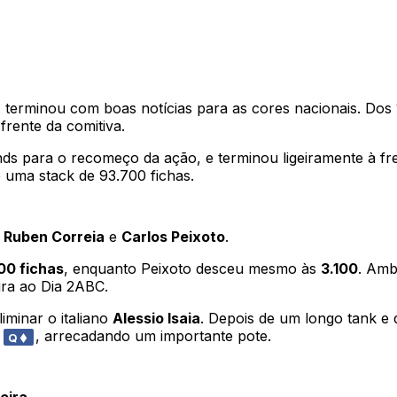
6
terminou com boas notícias para as cores nacionais. Do
frente da comitiva.
inds para o recomeço da ação, e terminou ligeiramente à f
e uma stack de 93.700 fichas.
e
Ruben Correia
e
Carlos Peixoto
.
00 fichas
, enquanto Peixoto desceu mesmo às
3.100
. Amb
ira ao Dia 2ABC.
minar o italiano
Alessio Isaia
. Depois de um longo tank e 
, arrecadando um importante pote.
Q