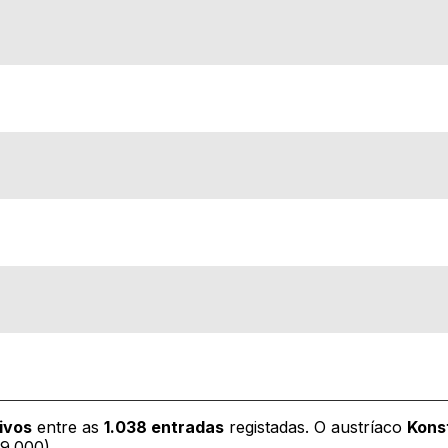
ivos
entre as
1.038 entradas
registadas. O austríaco
Kons
9.000).