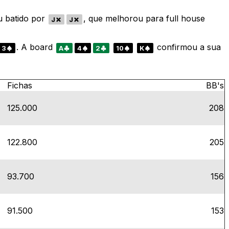
u batido por
, que melhorou para full house
J
J
. A board
confirmou a sua
3
A
4
2
10
K
Fichas
BB's
125.000
208
122.800
205
93.700
156
91.500
153