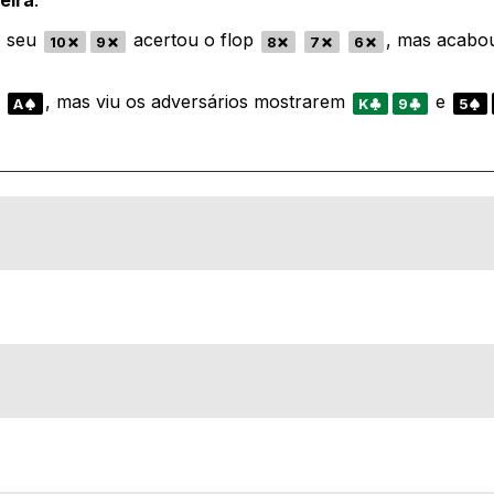
eira
.
o seu
acertou o flop
, mas acabo
10
9
8
7
6
m
, mas viu os adversários mostrarem
e
A
K
9
5