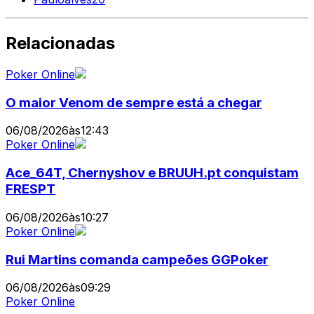
Relacionadas
Poker Online
O maior Venom de sempre está a chegar
06/08/2026
às
12:43
Poker Online
Ace_64T, Chernyshov e BRUUH.pt conquistam
FRESPT
06/08/2026
às
10:27
Poker Online
Rui Martins comanda campeões GGPoker
06/08/2026
às
09:29
Poker Online