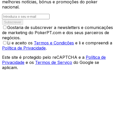
melhores notícias, bónus e promoções do poker
nacional.
Subscrever
Gostaria de subscrever a newsletters e comunicações
de marketing do PokerPT.com e dos seus parceiros de
negócios.
Li e aceito os
Termos e Condições
e li e compreendi a
Política de Privacidade
.
Este site é protegido pelo reCAPTCHA e a
Política de
Privacidade
e os
Termos de Serviço
do Google se
aplicam.