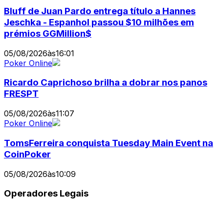
Bluff de Juan Pardo entrega título a Hannes
Jeschka - Espanhol passou $10 milhões em
prémios GGMillion$
05/08/2026
às
16:01
Poker Online
Ricardo Caprichoso brilha a dobrar nos panos
FRESPT
05/08/2026
às
11:07
Poker Online
TomsFerreira conquista Tuesday Main Event na
CoinPoker
05/08/2026
às
10:09
Operadores Legais