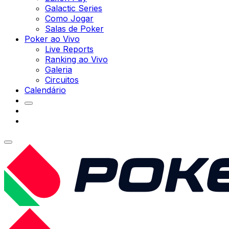
Galactic Series
Como Jogar
Salas de Poker
Poker ao Vivo
Live Reports
Ranking ao Vivo
Galeria
Circuitos
Calendário