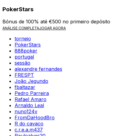
PokerStars
Bónus de 100% até €500 no primeiro depósito
ANÁLISE COMPLETA
JOGAR AGORA
torneio
PokerStars
888poker
portugal
sessão
alexandre fernandes
FRESPT
João Jegundo
fbaltazar
Pedro Parreira
Rafael Amaro
Arnaldo Leal
nuno124v
FromDaHoodBro
R do cavaco
c.r.e.a.m437
Pauloalves20