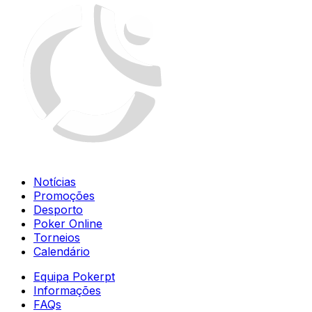
Notícias
Promoções
Desporto
Poker Online
Torneios
Calendário
Equipa Pokerpt
Informações
FAQs