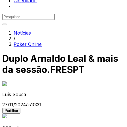
Calendário
Notícias
/
Poker Online
Duplo Arnaldo Leal & mais
da sessão.FRESPT
Luís Sousa
27/11/2024
às
10:31
Partilhar