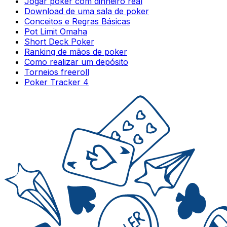
Jogar poker com dinheiro real
Download de uma sala de poker
Conceitos e Regras Básicas
Pot Limit Omaha
Short Deck Poker
Ranking de mãos de poker
Como realizar um depósito
Torneios freeroll
Poker Tracker 4