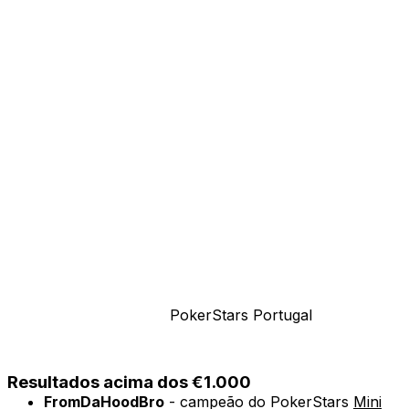
PokerStars Portugal
Resultados acima dos €1.000
FromDaHoodBro
- campeão do PokerStars
Mini