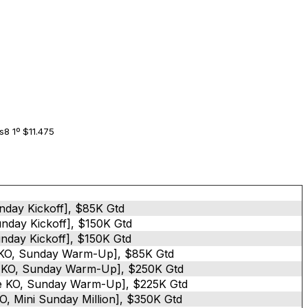
8 1º $11.475
nday Kickoff], $85K Gtd
nday Kickoff], $150K Gtd
nday Kickoff], $150K Gtd
e KO, Sunday Warm-Up], $85K Gtd
e KO, Sunday Warm-Up], $250K Gtd
ve KO, Sunday Warm-Up], $225K Gtd
O, Mini Sunday Million], $350K Gtd