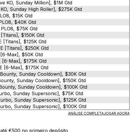
ve KO, Sunday Million], $1M Gtd
 KO, Sunday High Roller], $275K Gtd
PLO8, $15K Gtd
 PLO8, $40K Gtd
0 PLO8, $75K Gtd
[Titans], $150K Gtd
 [Titans], $125K Gtd
E [Titans], $250K Gtd
 [6-Max], $50K Gtd
 [6-Max], $175K Gtd
E [6-Max], $175K Gtd
y Bounty, Sunday Cooldown], $30K Gtd
Bounty, Sunday Cooldown], $150K Gtd
 Bounty, Sunday Cooldown], $100K Gtd
urbo, Sunday Supersonic], $75K Gtd
urbo, Sunday Supersonic], $125K Gtd
urbo, Sunday Supersonic], $100K Gtd
ANÁLISE COMPLETA
JOGAR AGORA
té €500 no primeiro depósito