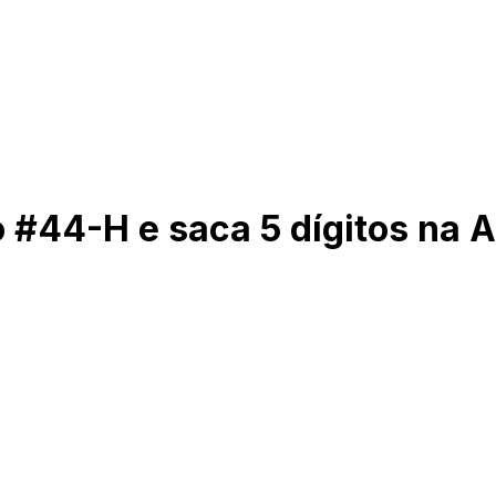
 #44-H e saca 5 dígitos na A