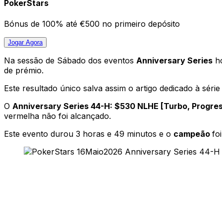
PokerStars
Bónus de 100% até €500 no primeiro depósito
Jogar
Agora
Na sessão de Sábado dos eventos
Anniversary Series
h
de prémio.
Este resultado único salva assim o artigo dedicado à séri
O
Anniversary Series 44-H: $530 NLHE [Turbo, Progres
vermelha não foi alcançado.
Este evento durou 3 horas e 49 minutos e o
campeão
fo