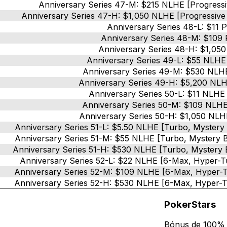
Anniversary Series 47-M: $215 NLHE [Progressi
Anniversary Series 47-H: $1,050 NLHE [Progressive
Anniversary Series 48-L: $11 
Anniversary Series 48-M: $109
Anniversary Series 48-H: $1,05
Anniversary Series 49-L: $55 NLHE 
Anniversary Series 49-M: $530 NLHE
Anniversary Series 49-H: $5,200 NLH
Anniversary Series 50-L: $11 NLHE
Anniversary Series 50-M: $109 NLHE
Anniversary Series 50-H: $1,050 NLH
Anniversary Series 51-L: $5.50 NLHE [Turbo, Myster
Anniversary Series 51-M: $55 NLHE [Turbo, Mystery 
Anniversary Series 51-H: $530 NLHE [Turbo, Mystery
Anniversary Series 52-L: $22 NLHE [6-Max, Hyper-T
Anniversary Series 52-M: $109 NLHE [6-Max, Hyper-T
Anniversary Series 52-H: $530 NLHE [6-Max, Hyper-T
PokerStars
Bónus de 100% a