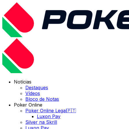
Notícias
Destaques
Vídeos
Bloco de Notas
Poker Online
Poker Online Legal🇵🇹
Luxon Pay
Silver na Skrill
Luxon Pay