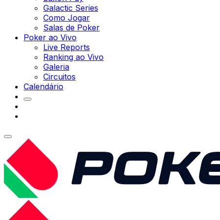
Galactic Series
Como Jogar
Salas de Poker
Poker ao Vivo
Live Reports
Ranking ao Vivo
Galeria
Circuitos
Calendário