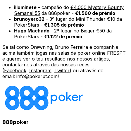
illuminete
- campeão do
€4.000 Mystery Bounty
Semanal 55
da 888poker -
€1.560 de prémio
brunoyero32
- 3º lugar do
Mini Thunder €10
da
PokerStars -
€1.305 de prémio
Hugo Machado
- 2º lugar no
Bigger €50
da
PokerStars -
€1.122 de prémio
Se tal como
Drøwning
, Bruno Ferreira
e companhia
acima também jogas nas salas de poker online FRESPT
e queres ver o teu resultado nos nossos artigos,
contacta-nos através das nossas redes
(
Facebook
,
Instagram
,
Twitter
) ou através do
email: info@pokerpt.com!
888poker