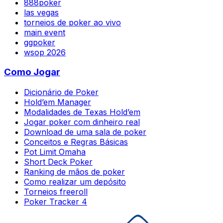
888poker
las vegas
torneios de poker ao vivo
main event
ggpoker
wsop 2026
Como Jogar
Dicionário de Poker
Hold’em Manager
Modalidades de Texas Hold’em
Jogar poker com dinheiro real
Download de uma sala de poker
Conceitos e Regras Básicas
Pot Limit Omaha
Short Deck Poker
Ranking de mãos de poker
Como realizar um depósito
Torneios freeroll
Poker Tracker 4