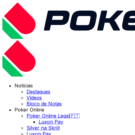
Notícias
Destaques
Vídeos
Bloco de Notas
Poker Online
Poker Online Legal🇵🇹
Luxon Pay
Silver na Skrill
Luxon Pay