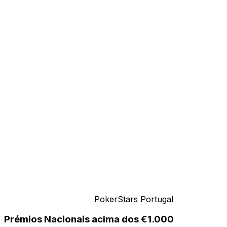
PokerStars Portugal
Prémios Nacionais acima dos €1.000