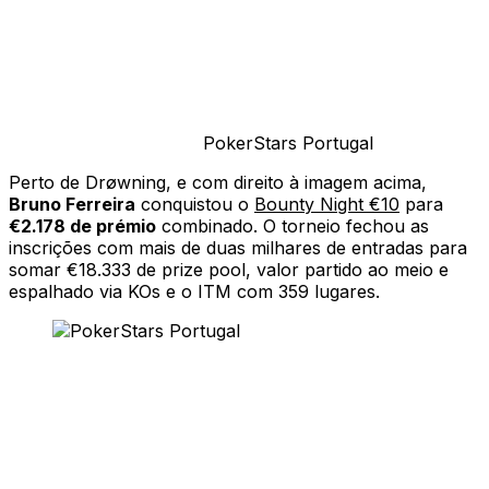
PokerStars Portugal
Perto de
Drøwning
, e com direito à imagem acima,
Bruno Ferreira
conquistou o
Bounty Night €10
para
€2.178 de prémio
combinado. O torneio fechou as
inscrições com mais de duas milhares de entradas para
somar €18.333 de prize pool, valor partido ao meio e
espalhado via KOs e o ITM com 359 lugares.