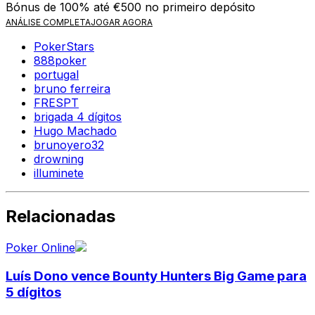
Bónus de 100% até €500 no primeiro depósito
ANÁLISE COMPLETA
JOGAR AGORA
PokerStars
888poker
portugal
bruno ferreira
FRESPT
brigada 4 dígitos
Hugo Machado
brunoyero32
drowning
illuminete
Relacionadas
Poker Online
Luís Dono vence Bounty Hunters Big Game para
5 dígitos