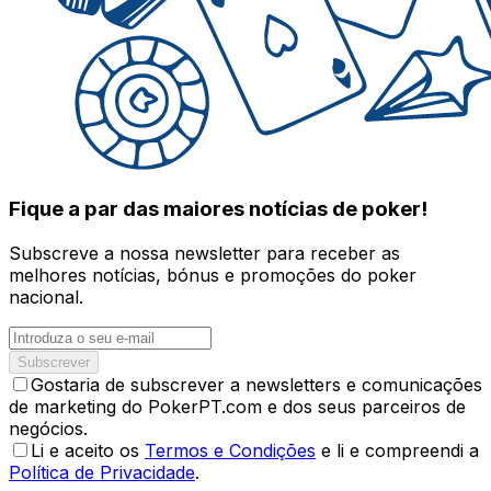
Fique a par das maiores notícias de poker!
Subscreve a nossa newsletter para receber as
melhores notícias, bónus e promoções do poker
nacional.
Subscrever
Gostaria de subscrever a newsletters e comunicações
de marketing do PokerPT.com e dos seus parceiros de
negócios.
Li e aceito os
Termos e Condições
e li e compreendi a
Política de Privacidade
.