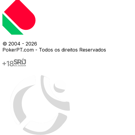
© 2004 -
2026
PokerPT.com - Todos os direitos Reservados