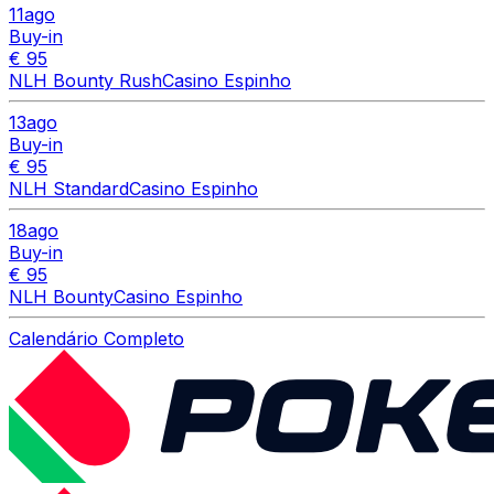
11
ago
Buy-in
€ 95
NLH Bounty Rush
Casino Espinho
13
ago
Buy-in
€ 95
NLH Standard
Casino Espinho
18
ago
Buy-in
€ 95
NLH Bounty
Casino Espinho
Calendário Completo