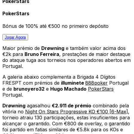
PokerStars
PokerStars
Bónus de 100% até €500 no primeiro depósito
Jogar
Agora
Maior prémio de
Drøwning
e também valor acima dos
€2k para
Bruno Ferreira
, prestações de maior destaque
do ataque tuga aos torneios nos operadores abertos em
Portugal.
A galeria abaixo complementa a Brigada 4 Dígitos
FRESPT com prémios de
illuminete
888poker
Portugal
e de
brunoyero32
e
Hugo Machado
PokerStars
Portugal.
Drøwning
agasalhou
€2.911 de prémio
combinado pela
vitória no
Night On Stars Progressive KO €100 [6-Max]
,
torneio atraiu 130 participações, estas insuficientes para
alcançar o garantido. Com €800 de overlay, o garantido
foi partido em fatias similares de €5.8k para os KOs e