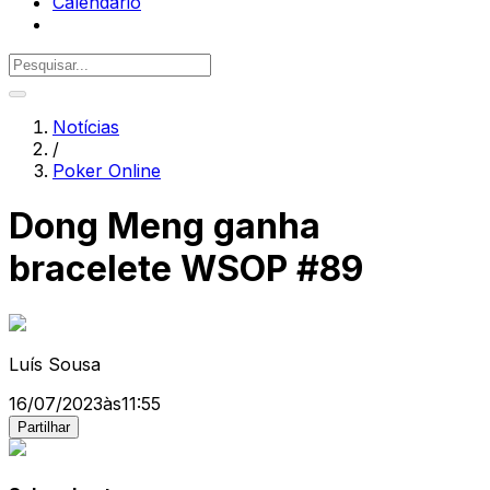
Calendário
Notícias
/
Poker Online
Dong Meng ganha
bracelete WSOP #89
Luís Sousa
16/07/2023
às
11:55
Partilhar