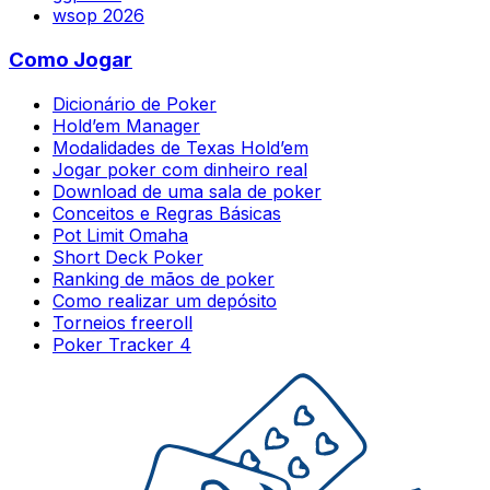
wsop 2026
Como Jogar
Dicionário de Poker
Hold’em Manager
Modalidades de Texas Hold’em
Jogar poker com dinheiro real
Download de uma sala de poker
Conceitos e Regras Básicas
Pot Limit Omaha
Short Deck Poker
Ranking de mãos de poker
Como realizar um depósito
Torneios freeroll
Poker Tracker 4