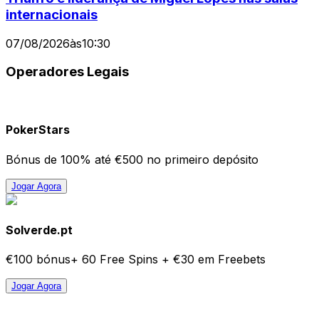
internacionais
07/08/2026
às
10:30
Operadores Legais
PokerStars
Bónus de 100% até €500 no primeiro depósito
Jogar Agora
Solverde.pt
€100 bónus+ 60 Free Spins + €30 em Freebets
Jogar Agora