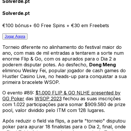
Solverde.pt
Solverde.pt
€100 bónus+ 60 Free Spins + €30 em Freebets
Jogar
Agora
Torneio diferente no alinhamento do festival maior do
ano, com mais de mil entradas a tentarem a sorte num
enorme Flip & Go, com os apurados para o Dia 2 a
poderem disputar potes. Ao desfecho,
Dong Meng
eliminou Wesley Fei, popular jogador de cash games do
Hustler Casino Live, no heads-up para conquistar a sua
primeira bracelete WSOP.
O evento #89:
$1.000 FLIP & GO NLHE presented by
GG Poker
das
WSOP 2023
fechou as suas inscrições
com 1.022 participações para somar $909.580 de prize
pool, valor dividido pelo ITM com 128 lugares.
Após reduzir o field via flips, a parte "torneio" disputou
poker para apurar 18 finalistas para o Dia 2, final, onde