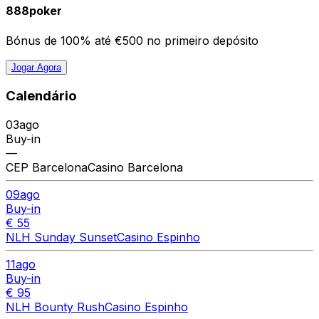
888poker
Bónus de 100% até €500 no primeiro depósito
Jogar Agora
Calendário
03
ago
Buy-in
—
CEP Barcelona
Casino Barcelona
09
ago
Buy-in
€ 55
NLH Sunday Sunset
Casino Espinho
11
ago
Buy-in
€ 95
NLH Bounty Rush
Casino Espinho