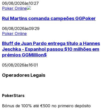
06/08/2026
às
10:27
Poker Online
Rui Martins comanda campeões GGPoker
06/08/2026
às
09:29
Poker Online
Bluff de Juan Pardo entrega título a Hannes
Jeschka - Espanhol passou $10 milhões em
prémios GGMillion$
05/08/2026
às
16:01
Operadores Legais
PokerStars
Bónus de 100% até €500 no primeiro depósito