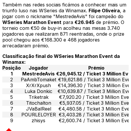
Também nas redes sociais ficámos a conhecer mais um
triunfo luso nas WSeries da Winamax.
Filipe Oliveira
, a
jogar com o nickname "MestredeAvis" foi campeão do
WSeries Marathon Event
para
€26.945
de prémio. O
torneio com €50 de buy-in acolheu nas mesas 3.740
jogadores que realizaram 871 reentradas, onde o prize
pool chegou aos €168.300 e 468 jogadores
arrecadaram prémio.
Classificação final do WSeries Marathon Event da
Winamax:
Posição
Jogador
Prémio
1
MestredeAvis
€26,945.12 / Ticket 3 Million Ev
2
PaAmbTomaket
€19,621.86 / Ticket 3 Million Eve
3
XrXrXpush
€14,396.30 / Ticket 3 Million Eve
4
Luka Donkic
€10,639.87 / Ticket 3 Million Eve
5
Triketrak
€7,920.20 / Ticket 3 Million Eve
6
Titochalton
€5,937.05 / Ticket 3 Million Eve
7
JVaBalReel
€4,480.58 / Ticket 3 Million Eve
8
POURLELOYER
€3,403.28 / Ticket 3 Million Eve
9
zhisys
€2,600.74 / Ticket 3 Million Eve