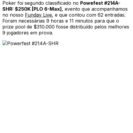
Poker foi segundo classificado no
Powefest #214A-
SHR: $250K [PLO 6-Max]
, evento que acompanhamos
no nosso
Funday Live
, e que contou com 62 entradas.
Foram necessárias 9 horas e 11 minutos para que o
prize pool de $310.000 fosse distribuído pelos melhores
9 jogadores em prova.