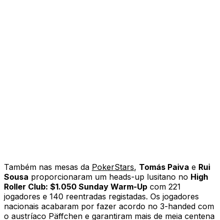
Também nas mesas da
PokerStars
,
Tomás Paiva
e
Rui
Sousa
proporcionaram um heads-up lusitano no
High
Roller Club: $1.050 Sunday Warm-Up
com 221
jogadores e 140 reentradas registadas. Os jogadores
nacionais acabaram por fazer acordo no 3-handed com
o austríaco
Päffchen
e garantiram mais de meia centena