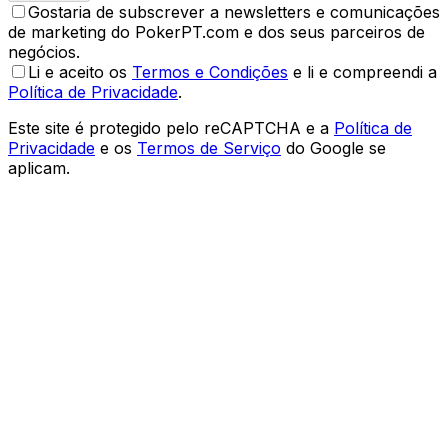
Gostaria de subscrever a newsletters e comunicações
de marketing do PokerPT.com e dos seus parceiros de
negócios.
Li e aceito os
Termos e Condições
e li e compreendi a
Política de Privacidade
.
Este site é protegido pelo reCAPTCHA e a
Política de
Privacidade
e os
Termos de Serviço
do Google se
aplicam.