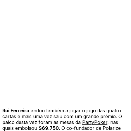
Rui Ferreira
andou também a jogar o jogo das quatro
cartas e mais uma vez saiu com um grande prémio. O
palco desta vez foram as mesas da
PartyPoker
, nas
quais embolsou
$69.750
. O co-fundador da Polarize