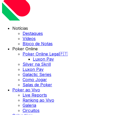
Notícias
Destaques
Vídeos
Bloco de Notas
Poker Online
Poker Online Legal🇵🇹
Luxon Pay
Silver na Skrill
Luxon Pay
Galactic Series
Como Jogar
Salas de Poker
Poker ao Vivo
Live Reports
Ranking ao Vivo
Galeria
Circuitos