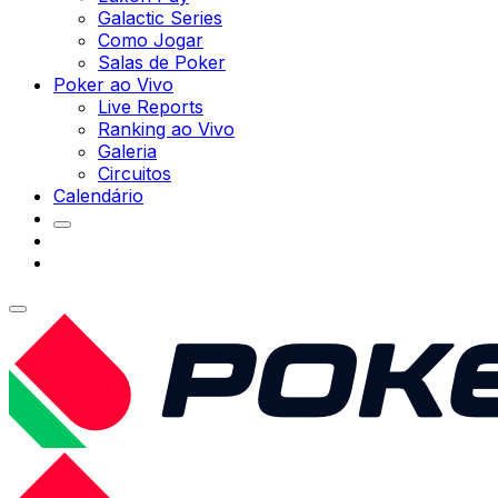
Galactic Series
Como Jogar
Salas de Poker
Poker ao Vivo
Live Reports
Ranking ao Vivo
Galeria
Circuitos
Calendário