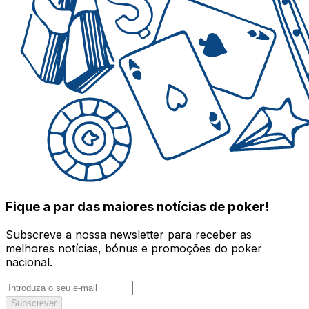
Fique a par das maiores notícias de poker!
Subscreve a nossa newsletter para receber as
melhores notícias, bónus e promoções do poker
nacional.
Subscrever