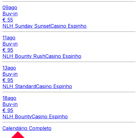
09
ago
Buy-in
€ 55
NLH Sunday Sunset
Casino Espinho
11
ago
Buy-in
€ 95
NLH Bounty Rush
Casino Espinho
13
ago
Buy-in
€ 95
NLH Standard
Casino Espinho
18
ago
Buy-in
€ 95
NLH Bounty
Casino Espinho
Calendário Completo