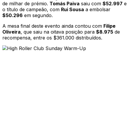
de milhar de prémio.
Tomás Paiva
saiu com
$52.997
e
o título de campeão, com
Rui Sousa
a embolsar
$50.296
em segundo.
A mesa final deste evento ainda contou com
Filipe
Oliveira
, que saiu na oitava posição para
$8.975
de
recompensa, entre os $361.000 distribuídos.