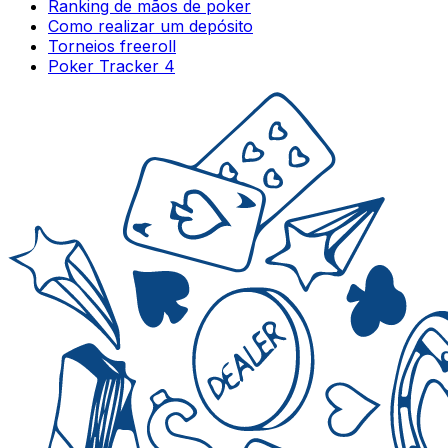
Ranking de mãos de poker
Como realizar um depósito
Torneios freeroll
Poker Tracker 4