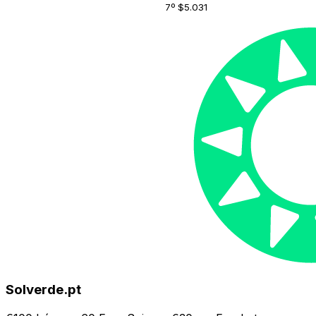
7º $5.031
Solverde.pt