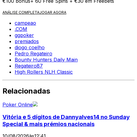
€100 bónus+ 60 Free Spins + €30 em Freebets
ANÁLISE COMPLETA
JOGAR AGORA
campeao
.COM
ggpoker
premiados
diogo coelho
Pedro Regateiro
Bounty Hunters Daily Main
Regateiro87
High Rollers NLH Classic
Relacionadas
Poker Online
Vitória e 5 dígitos de Dannyalves14 no Sunday
Special & mais prémios nacionais
10/08/2026
às
12:41