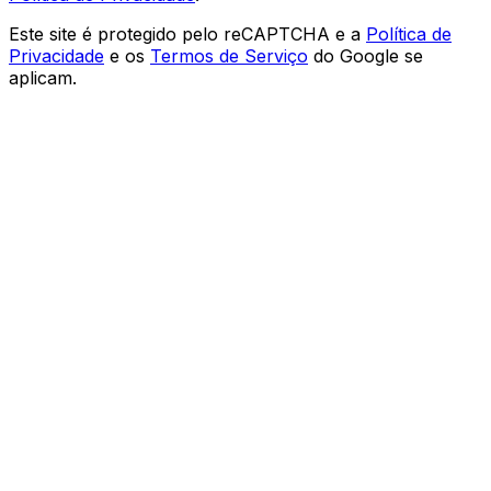
Este site é protegido pelo reCAPTCHA e a
Política de
Privacidade
e os
Termos de Serviço
do Google se
aplicam.