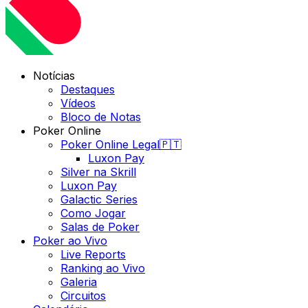
Notícias
Destaques
Vídeos
Bloco de Notas
Poker Online
Poker Online Legal🇵🇹
Luxon Pay
Silver na Skrill
Luxon Pay
Galactic Series
Como Jogar
Salas de Poker
Poker ao Vivo
Live Reports
Ranking ao Vivo
Galeria
Circuitos