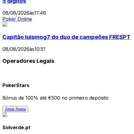
5 dígitos
08/08/2026
às
11:46
Poker Online
Capitão luismog7 do duo de campeões FRESPT
08/08/2026
às
10:51
Operadores Legais
PokerStars
Bónus de 100% até €500 no primeiro depósito
Jogar Agora
Solverde.pt