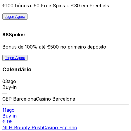
€100 bónus+ 60 Free Spins + €30 em Freebets
Jogar Agora
888poker
Bónus de 100% até €500 no primeiro depósito
Jogar Agora
Calendário
03
ago
Buy-in
—
CEP Barcelona
Casino Barcelona
11
ago
Buy-in
€ 95
NLH Bounty Rush
Casino Espinho