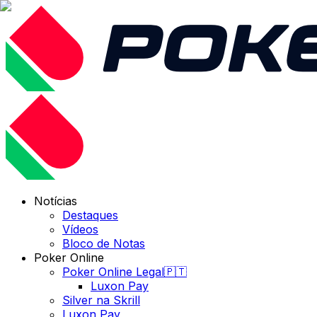
Notícias
Destaques
Vídeos
Bloco de Notas
Poker Online
Poker Online Legal🇵🇹
Luxon Pay
Silver na Skrill
Luxon Pay