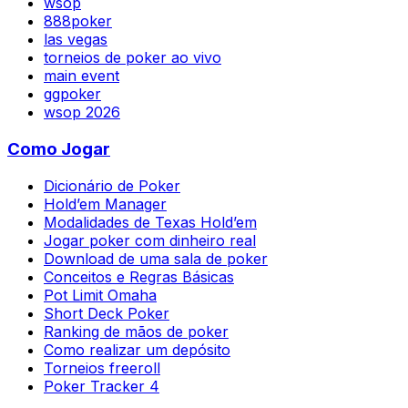
wsop
888poker
las vegas
torneios de poker ao vivo
main event
ggpoker
wsop 2026
Como Jogar
Dicionário de Poker
Hold’em Manager
Modalidades de Texas Hold’em
Jogar poker com dinheiro real
Download de uma sala de poker
Conceitos e Regras Básicas
Pot Limit Omaha
Short Deck Poker
Ranking de mãos de poker
Como realizar um depósito
Torneios freeroll
Poker Tracker 4