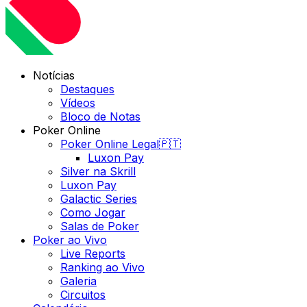
Notícias
Destaques
Vídeos
Bloco de Notas
Poker Online
Poker Online Legal🇵🇹
Luxon Pay
Silver na Skrill
Luxon Pay
Galactic Series
Como Jogar
Salas de Poker
Poker ao Vivo
Live Reports
Ranking ao Vivo
Galeria
Circuitos