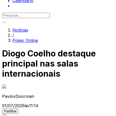
Calendário
Notícias
/
Poker Online
Diogo Coelho destaque
principal nas salas
internacionais
PavlovDoorman
01/07/2026
às
11:14
Partilhar