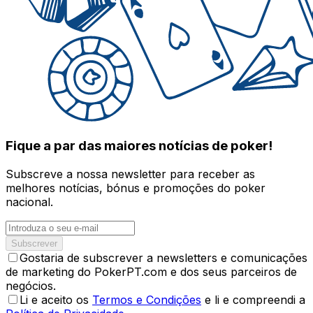
Fique a par das maiores notícias de poker!
Subscreve a nossa newsletter para receber as
melhores notícias, bónus e promoções do poker
nacional.
Subscrever
Gostaria de subscrever a newsletters e comunicações
de marketing do PokerPT.com e dos seus parceiros de
negócios.
Li e aceito os
Termos e Condições
e li e compreendi a