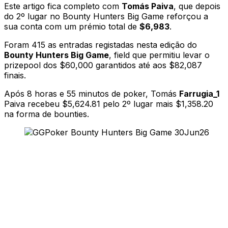
Este artigo fica completo com
Tomás Paiva
, que depois
do 2º lugar no Bounty Hunters Big Game reforçou a
sua conta com um prémio total de
$6,983
.
Foram 415 as entradas registadas nesta edição do
Bounty Hunters Big Game
, field que permitiu levar o
prizepool dos $60,000 garantidos até aos $82,087
finais.
Após 8 horas e 55 minutos de poker, Tomás
Farrugia_1
Paiva
recebeu $5,624.81 pelo 2º lugar mais $1,358.20
na forma de bounties
.