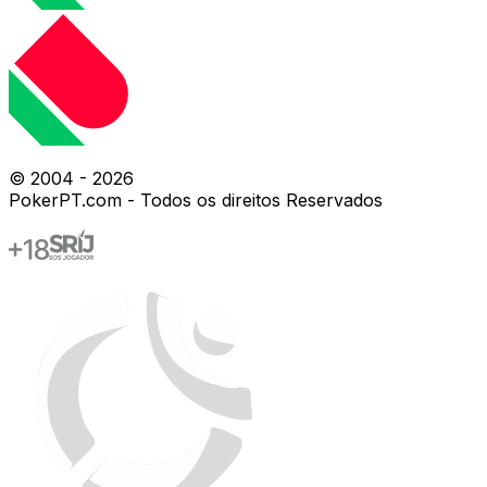
© 2004 -
2026
PokerPT.com - Todos os direitos Reservados