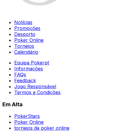
Notícias
Promoções
Desporto
Poker Online
Torneios
Calendário
Equipa Pokerpt
Informações
FAQs
Feedback
Jogo Responsável
Termos e Condições
Em Alta
PokerStars
Poker Online
torneios de poker online