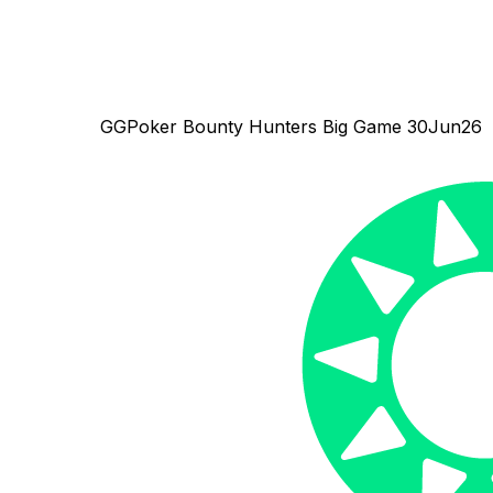
GGPoker Bounty Hunters Big Game 30Jun26