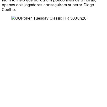
apenas dois jogadores conseguiram superar Diogo
Coelho.