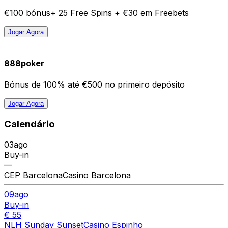
€100 bónus+ 25 Free Spins + €30 em Freebets
Jogar Agora
888poker
Bónus de 100% até €500 no primeiro depósito
Jogar Agora
Calendário
03
ago
Buy-in
—
CEP Barcelona
Casino Barcelona
09
ago
Buy-in
€ 55
NLH Sunday Sunset
Casino Espinho