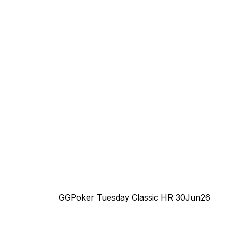
GGPoker Tuesday Classic HR 30Jun26