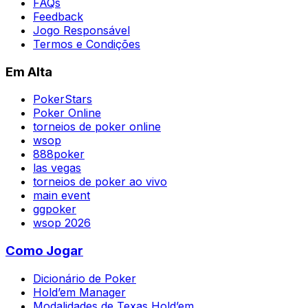
FAQs
Feedback
Jogo Responsável
Termos e Condições
Em Alta
PokerStars
Poker Online
torneios de poker online
wsop
888poker
las vegas
torneios de poker ao vivo
main event
ggpoker
wsop 2026
Como Jogar
Dicionário de Poker
Hold’em Manager
Modalidades de Texas Hold’em