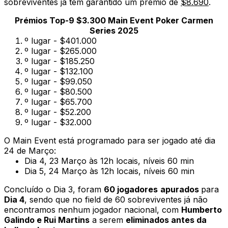
sobreviventes já têm garantido um prémio de
$8.690
.
Prémios Top-9 $3.300 Main Event Poker Carmen
Series 2025
º lugar - $401.000
º lugar - $265.000
º lugar - $185.250
º lugar - $132.100
º lugar - $99.050
º lugar - $80.500
º lugar - $65.700
º lugar - $52.200
º lugar - $32.000
O Main Event está programado para ser jogado até dia
24 de Março:
Dia 4, 23 Março às 12h locais, níveis 60 min
Dia 5, 24 Março às 12h locais, níveis 60 min
Concluído o Dia 3, foram
60 jogadores
apurados
para
Dia 4
, sendo que no field de 60 sobreviventes já não
encontramos nenhum jogador nacional, com
Humberto
Galindo e Rui Martins
a serem
eliminados antes da