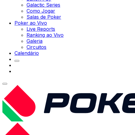
Galactic Series
Como Jogar
Salas de Poker
Poker ao Vivo
Live Reports
Ranking ao Vivo
Galeria
Circuitos
Calendário