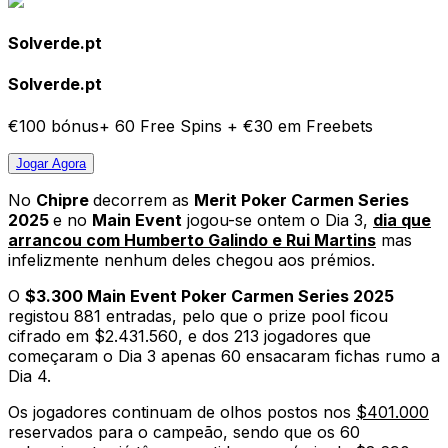
Solverde.pt
Solverde.pt
€100 bónus+ 60 Free Spins + €30 em Freebets
Jogar
Agora
No
Chipre
decorrem as
Merit Poker Carmen Series
2025
e no
Main Event
jogou-se ontem o Dia 3,
dia que
arrancou com Humberto Galindo e Rui Martins
mas
infelizmente nenhum deles chegou aos prémios.
O
$3.300 Main Event Poker Carmen Series 2025
registou 881 entradas, pelo que o prize pool ficou
cifrado em $2.431.560, e dos 213 jogadores que
começaram o Dia 3 apenas 60 ensacaram fichas rumo a
Dia 4.
Os jogadores continuam de olhos postos nos
$401.000
reservados para o campeão, sendo que os 60