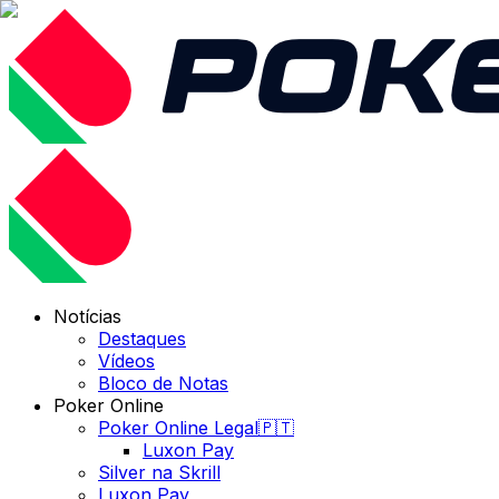
Notícias
Destaques
Vídeos
Bloco de Notas
Poker Online
Poker Online Legal🇵🇹
Luxon Pay
Silver na Skrill
Luxon Pay