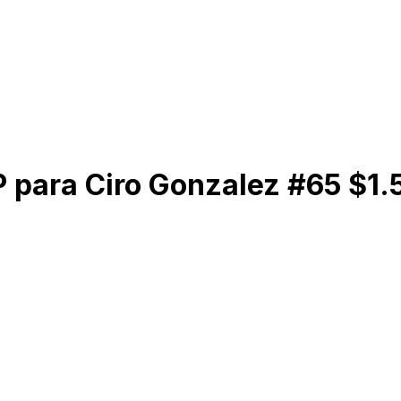
 para Ciro Gonzalez #65 $1.