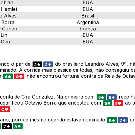
obian
EUA
 Hamlet
EUA
o Alves
Brasil
 Borra
Argentina
l Cohen
França
 Lin
EUA
 Cho
EUA
endo o par de
do brasileiro Leandro Alves, 9º, n
2
2
liminado. A corrida mais clássica de todas, não consegui
om
não encontrou fortuna contra os Reis de Octav
A
Q
 conta de Cira Gonzalez. Na primeira com
recolh
5
5
lugar ficou Octavio Borra que encostou com
ao t
5
5
.
Q
exicano, porque mesmo quando estava dominado
en
K
7
.
7
A