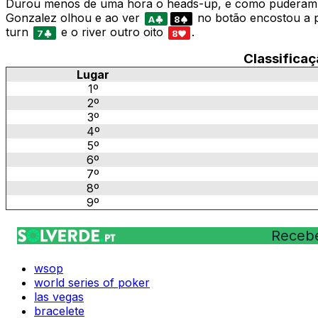
Durou menos de uma hora o heads-up, e como puderam ent
Gonzalez olhou e ao ver
no botão encostou a p
A
8
turn
e o river outro oito
.
7
8
Classificaç
Lugar
1º
2º
3º
4º
5º
6º
7º
8º
9º
Recebe
wsop
world series of poker
las vegas
bracelete