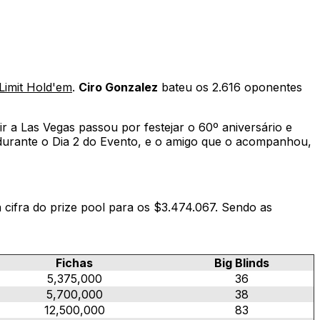
Limit Hold'em
.
Ciro Gonzalez
bateu os 2.616 oponentes
r a Las Vegas passou por festejar o 60º aniversário e
e durante o Dia 2 do Evento, e o amigo que o acompanhou,
 cifra do prize pool para os $3.474.067. Sendo as
Fichas
Big Blinds
5,375,000
36
5,700,000
38
12,500,000
83