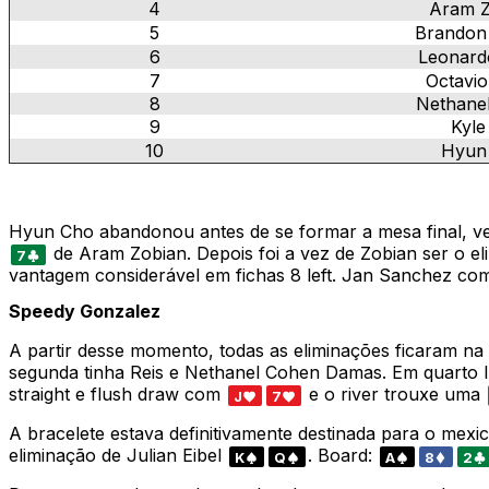
4
Aram Z
5
Brandon
6
Leonard
7
Octavio
8
Nethane
9
Kyle
10
Hyun
Hyun Cho abandonou antes de se formar a mesa final, v
de Aram Zobian. Depois foi a vez de Zobian ser o e
7
vantagem considerável em fichas 8 left. Jan Sanchez c
Speedy Gonzalez
A partir desse momento, todas as eliminações ficaram na
segunda tinha Reis e Nethanel Cohen Damas. Em quarto 
straight e flush draw com
e o river trouxe uma
J
7
A bracelete estava definitivamente destinada para o m
eliminação de Julian Eibel
. Board:
K
Q
A
8
2