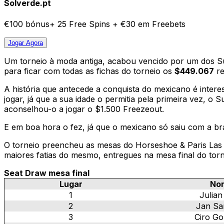
Solverde.pt
€100 bónus+ 25 Free Spins + €30 em Freebets
Jogar
Agora
Um torneio à moda antiga, acabou vencido por um dos Su
para ficar com todas as fichas do torneio os
$449.067
re
A história que antecede a conquista do mexicano é intere
jogar, já que a sua idade o permitia pela primeira vez,
aconselhou-o a jogar o $1.500 Freezeout.
E em boa hora o fez, já que o mexicano só saiu com a bra
O torneio preencheu as mesas do Horseshoe & Paris Las Ve
maiores fatias do mesmo, entregues na mesa final do torn
Seat Draw mesa final
Lugar
No
1
Julian
2
Jan Sa
3
Ciro Go