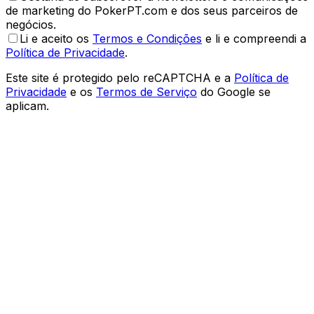
de marketing do PokerPT.com e dos seus parceiros de
negócios.
Li e aceito os
Termos e Condições
e li e compreendi a
Política de Privacidade
.
Este site é protegido pelo reCAPTCHA e a
Política de
Privacidade
e os
Termos de Serviço
do Google se
aplicam.