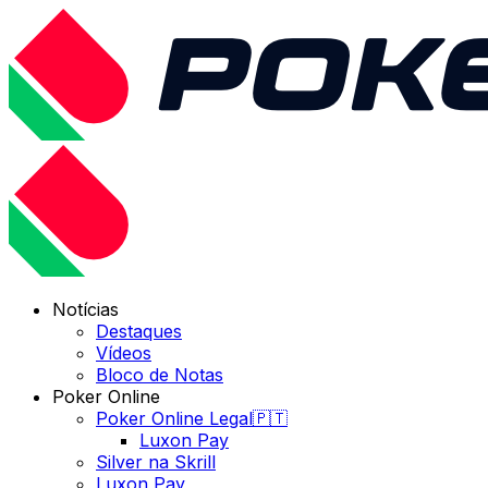
Notícias
Destaques
Vídeos
Bloco de Notas
Poker Online
Poker Online Legal🇵🇹
Luxon Pay
Silver na Skrill
Luxon Pay