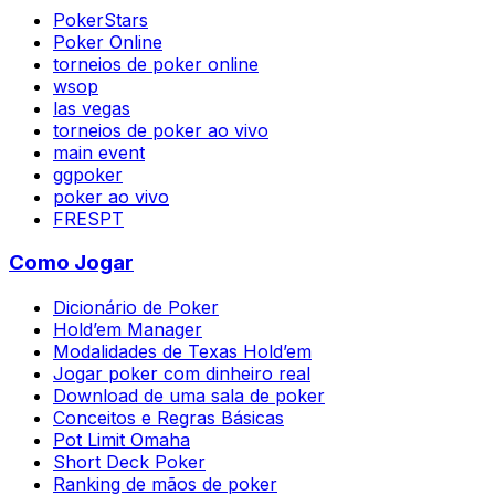
PokerStars
Poker Online
torneios de poker online
wsop
las vegas
torneios de poker ao vivo
main event
ggpoker
poker ao vivo
FRESPT
Como Jogar
Dicionário de Poker
Hold’em Manager
Modalidades de Texas Hold’em
Jogar poker com dinheiro real
Download de uma sala de poker
Conceitos e Regras Básicas
Pot Limit Omaha
Short Deck Poker
Ranking de mãos de poker