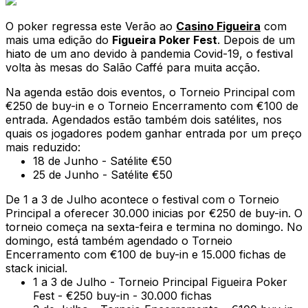
O poker regressa este Verão ao
Casino Figueira
com
mais uma edição do
Figueira Poker Fest
. Depois de um
hiato de um ano devido à pandemia Covid-19, o festival
volta às mesas do Salão Caffé para muita acção.
Na agenda estão dois eventos, o Torneio Principal com
€250 de buy-in e o Torneio Encerramento com €100 de
entrada. Agendados estão também dois satélites, nos
quais os jogadores podem ganhar entrada por um preço
mais reduzido:
18 de Junho - Satélite €50
25 de Junho - Satélite €50
De 1 a 3 de Julho acontece o festival com o Torneio
Principal a oferecer 30.000 inicias por €250 de buy-in. O
torneio começa na sexta-feira e termina no domingo. No
domingo, está também agendado o Torneio
Encerramento com €100 de buy-in e 15.000 fichas de
stack inicial.
1 a 3 de Julho - Torneio Principal Figueira Poker
Fest - €250 buy-in - 30.000 fichas