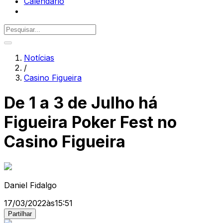
Calendário
Notícias
/
Casino Figueira
De 1 a 3 de Julho há
Figueira Poker Fest no
Casino Figueira
Daniel Fidalgo
17/03/2022
às
15:51
Partilhar