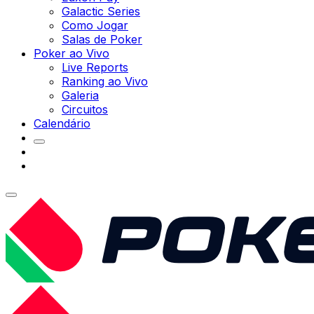
Galactic Series
Como Jogar
Salas de Poker
Poker ao Vivo
Live Reports
Ranking ao Vivo
Galeria
Circuitos
Calendário