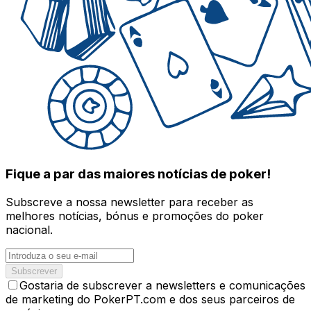
Fique a par das maiores notícias de poker!
Subscreve a nossa newsletter para receber as
melhores notícias, bónus e promoções do poker
nacional.
Subscrever
Gostaria de subscrever a newsletters e comunicações
de marketing do PokerPT.com e dos seus parceiros de