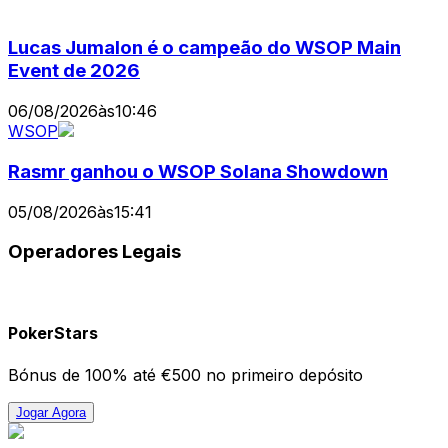
Lucas Jumalon é o campeão do WSOP Main
Event de 2026
06/08/2026
às
10:46
WSOP
Rasmr ganhou o WSOP Solana Showdown
05/08/2026
às
15:41
Operadores Legais
PokerStars
Bónus de 100% até €500 no primeiro depósito
Jogar Agora