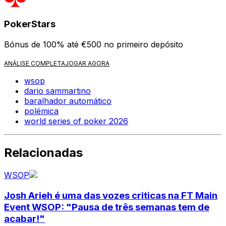
PokerStars
Bónus de 100% até €500 no primeiro depósito
ANÁLISE COMPLETA
JOGAR AGORA
wsop
dario sammartino
baralhador automático
polémica
world series of poker 2026
Relacionadas
WSOP
Josh Arieh é uma das vozes criticas na FT Main
Event WSOP: "Pausa de três semanas tem de
acabar!"