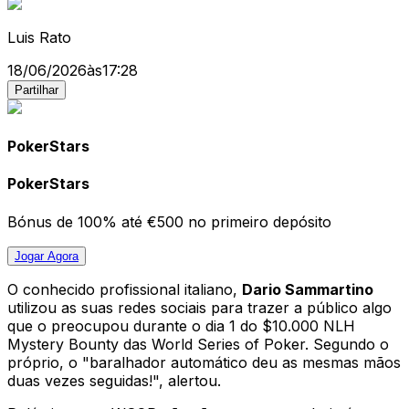
Luis Rato
18/06/2026
às
17:28
Partilhar
PokerStars
PokerStars
Bónus de 100% até €500 no primeiro depósito
Jogar
Agora
O conhecido profissional italiano,
Dario Sammartino
utilizou as suas redes sociais para trazer a público algo
que o preocupou durante o dia 1 do $10.000 NLH
Mystery Bounty das World Series of Poker. Segundo o
próprio, o "
baralhador automático deu as mesmas mãos
duas vezes seguidas
!", alertou.