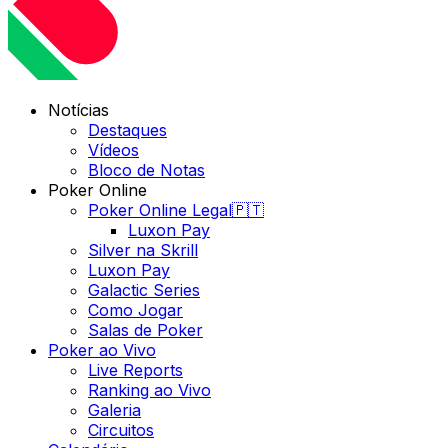
Notícias
Destaques
Vídeos
Bloco de Notas
Poker Online
Poker Online Legal🇵🇹
Luxon Pay
Silver na Skrill
Luxon Pay
Galactic Series
Como Jogar
Salas de Poker
Poker ao Vivo
Live Reports
Ranking ao Vivo
Galeria
Circuitos