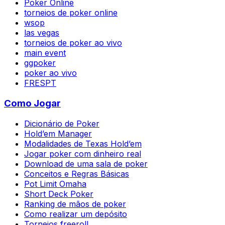
Poker Online
torneios de poker online
wsop
las vegas
torneios de poker ao vivo
main event
ggpoker
poker ao vivo
FRESPT
Como Jogar
Dicionário de Poker
Hold’em Manager
Modalidades de Texas Hold’em
Jogar poker com dinheiro real
Download de uma sala de poker
Conceitos e Regras Básicas
Pot Limit Omaha
Short Deck Poker
Ranking de mãos de poker
Como realizar um depósito
Torneios freeroll