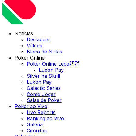
Notícias
Destaques
Vídeos
Bloco de Notas
Poker Online
Poker Online Legal🇵🇹
Luxon Pay
Silver na Skrill
Luxon Pay
Galactic Series
Como Jogar
Salas de Poker
Poker ao Vivo
Live Reports
Ranking ao Vivo
Galeria
Circuitos