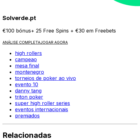
Solverde.pt
€100 bónus+ 25 Free Spins + €30 em Freebets
ANÁLISE COMPLETA
JOGAR AGORA
high rollers
campeao
mesa final
montenegro
torneios de poker ao vivo
evento 10
danny tang
triton poker
super high roller series
eventos internacionais
premiados
Relacionadas