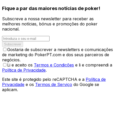
Fique a par das maiores notícias de poker!
Subscreve a nossa newsletter para receber as
melhores notícias, bónus e promoções do poker
nacional.
Subscrever
Gostaria de subscrever a newsletters e comunicações
de marketing do PokerPT.com e dos seus parceiros de
negócios.
Li e aceito os
Termos e Condições
e li e compreendi a
Política de Privacidade
.
Este site é protegido pelo reCAPTCHA e a
Política de
Privacidade
e os
Termos de Serviço
do Google se
aplicam.