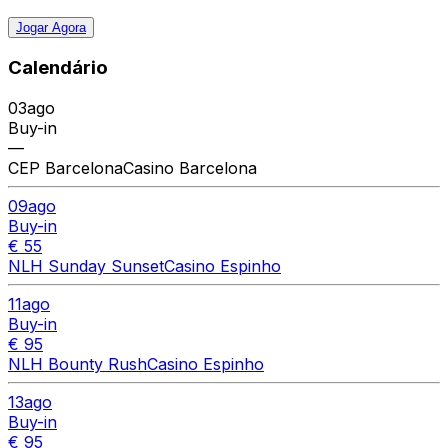
Jogar Agora
Calendário
03
ago
Buy-in
—
CEP Barcelona
Casino Barcelona
09
ago
Buy-in
€ 55
NLH Sunday Sunset
Casino Espinho
11
ago
Buy-in
€ 95
NLH Bounty Rush
Casino Espinho
13
ago
Buy-in
€ 95