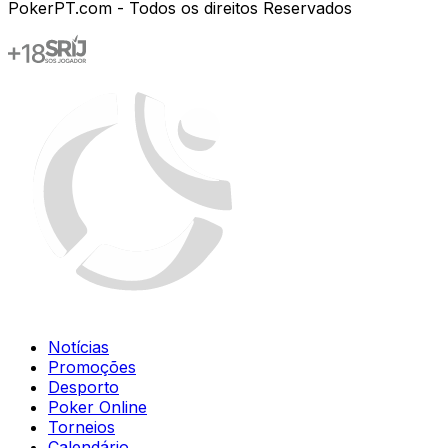
PokerPT.com - Todos os direitos Reservados
Notícias
Promoções
Desporto
Poker Online
Torneios
Calendário