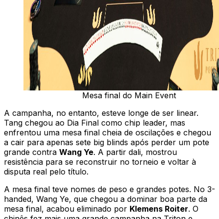
Mesa final do Main Event
A campanha, no entanto, esteve longe de ser linear.
Tang chegou ao Dia Final como chip leader, mas
enfrentou uma mesa final cheia de oscilações e chegou
a cair para apenas sete big blinds após perder um pote
grande contra
Wang Ye
. A partir dali, mostrou
resistência para se reconstruir no torneio e voltar à
disputa real pelo título.
A mesa final teve nomes de peso e grandes potes. No 3-
handed, Wang Ye, que chegou a dominar boa parte da
mesa final, acabou eliminado por
Klemens Roiter
. O
chinês fez mais uma grande campanha na Triton e