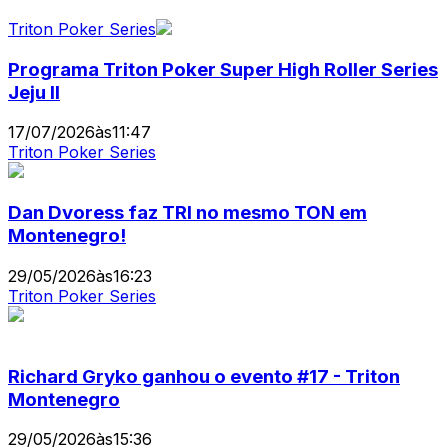
Triton Poker Series
Programa Triton Poker Super High Roller Series
Jeju II
17/07/2026
às
11:47
Triton Poker Series
Dan Dvoress faz TRI no mesmo TON em
Montenegro!
29/05/2026
às
16:23
Triton Poker Series
Richard Gryko ganhou o evento #17 - Triton
Montenegro
29/05/2026
às
15:36