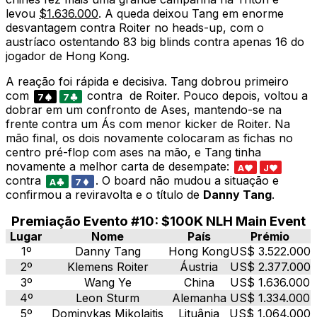
levou
$1.636.000
. A queda deixou Tang em enorme
desvantagem
contra Roiter no heads-up
, com
o
austríaco
ostentando
83 big blinds contra apenas 16 do
jogador de Hong Kong.
A reação foi rápida e decisiva. Tang dobrou primeiro
com
contra
de Roiter. Pouco depois, voltou a
7
7
dobrar em um confronto de Ases, mantendo-se na
frente contra
um Ás com menor kicker
de Roiter. Na
mão final, os dois novamente colocaram as fichas no
centro pré-flop com ases na mão, e Tang tinha
novamente a melhor carta de desempate
:
A
J
contra
.
O board não mudou a situação e
A
7
confirmou a reviravolta e o título
de
Danny Tang
.
Premiação Evento #10: $100K NLH Main Event
Lugar
Nome
País
Prémio
1º
Danny Tang
Hong Kong
US$ 3.522.000
2º
Klemens Roiter
Áustria
US$ 2.377.000
3º
Wang Ye
China
US$ 1.636.000
4º
Leon Sturm
Alemanha
US$ 1.334.000
5º
Dominykas Mikolaitis
Lituânia
US$ 1.064.000