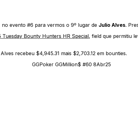
z no evento #6 para vermos o 9º lugar de
Julio Alves
. Pr
5 Tuesday Bounty Hunters HR Special
, field que permitiu 
o Alves
recebeu $4,945.31 mais $2,703.12 em bounties
.