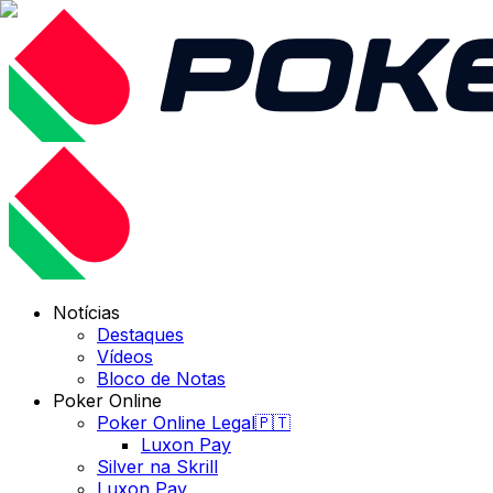
Notícias
Destaques
Vídeos
Bloco de Notas
Poker Online
Poker Online Legal🇵🇹
Luxon Pay
Silver na Skrill
Luxon Pay