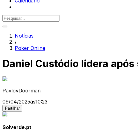
Calendário
Notícias
/
Poker Online
Daniel Custódio lidera após
PavlovDoorman
09/04/2025
às
10:23
Partilhar
Solverde.pt