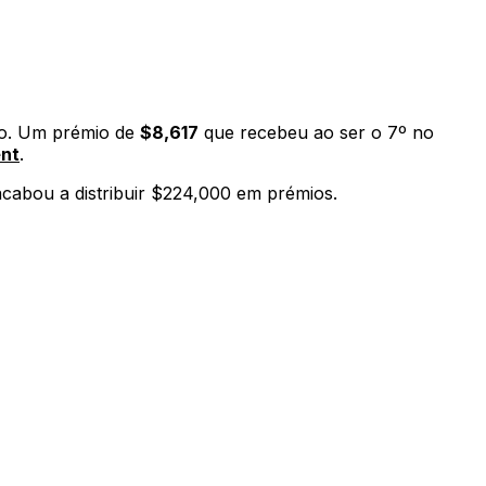
go. Um prémio de
$8,617
que recebeu ao ser o 7º no
ent
.
cabou a distribuir $224,000 em prémios.