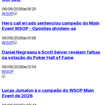
06/08/2026
às
16:25
WSOP
Hero call errado sentenciou campeão do Main
Event WSOP - Opiniões dividem-se
06/08/2026
às
15:58
WSOP
Daniel Negreanu e Scott Seiver revelam falhas
na votação do Poker Hall of Fame
06/08/2026
às
13:34
WSOP
Lucas Jumalon é o campeão do WSOP Main
Event de 2026