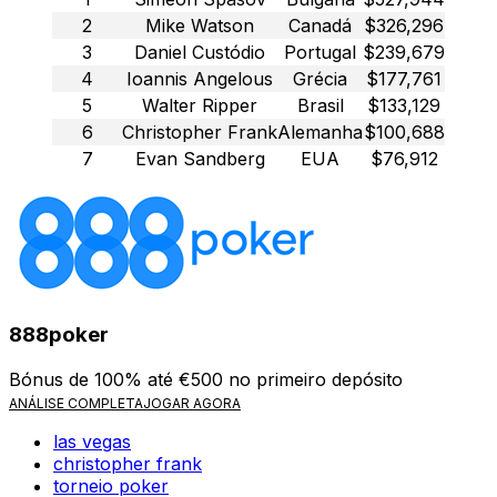
2
Mike Watson
Canadá
$326,296
3
Daniel Custódio
Portugal
$239,679
4
Ioannis Angelous
Grécia
$177,761
5
Walter Ripper
Brasil
$133,129
6
Christopher Frank
Alemanha
$100,688
7
Evan Sandberg
EUA
$76,912
888poker
Bónus de 100% até €500 no primeiro depósito
ANÁLISE COMPLETA
JOGAR AGORA
las vegas
christopher frank
torneio poker