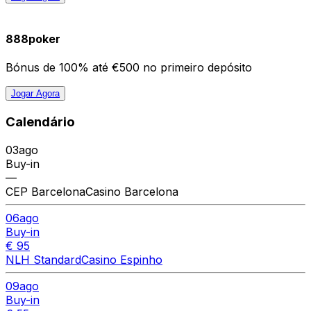
888poker
Bónus de 100% até €500 no primeiro depósito
Jogar Agora
Calendário
03
ago
Buy-in
—
CEP Barcelona
Casino Barcelona
06
ago
Buy-in
€ 95
NLH Standard
Casino Espinho
09
ago
Buy-in