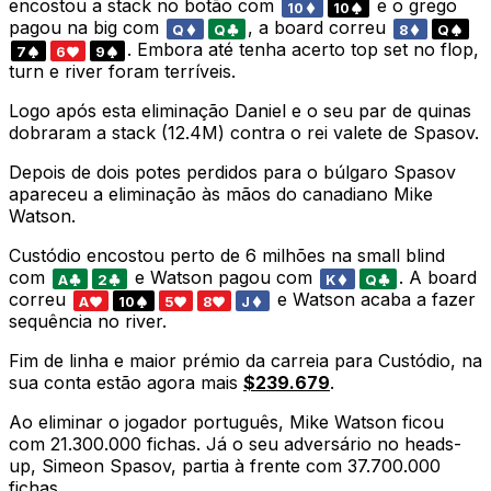
encostou a stack no botão com
e o grego
10
10
pagou na big com
, a board correu
Q
Q
8
Q
. Embora até tenha acerto top set no flop,
7
6
9
turn e river foram terríveis.
Logo após esta eliminação Daniel e o seu par de quinas
dobraram a stack (12.4M) contra o rei valete de Spasov.
Depois de dois potes perdidos para o búlgaro Spasov
apareceu a eliminação às mãos do canadiano Mike
Watson.
Custódio encostou perto de 6 milhões na small blind
com
e Watson pagou com
. A board
A
2
K
Q
correu
e Watson acaba a fazer
A
10
5
8
J
sequência no river.
Fim de linha e maior prémio da carreia para Custódio, na
sua conta estão agora mais
$239.679
.
Ao eliminar o jogador português, Mike Watson ficou
com 21.300.000 fichas. Já o seu adversário no heads-
up, Simeon Spasov, partia à frente com 37.700.000
fichas.