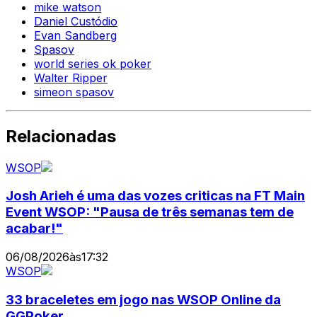
mike watson
Daniel Custódio
Evan Sandberg
Spasov
world series ok poker
Walter Ripper
simeon spasov
Relacionadas
WSOP
Josh Arieh é uma das vozes criticas na FT Main
Event WSOP: "Pausa de três semanas tem de
acabar!"
06/08/2026
às
17:32
WSOP
33 braceletes em jogo nas WSOP Online da
GGPoker