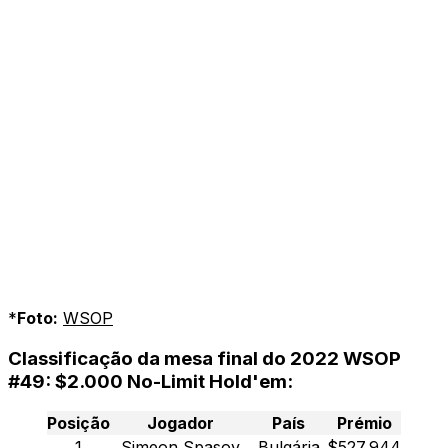
*
Foto:
WSOP
Classificação da mesa final do 2022 WSOP
#49: $2.000 No-Limit Hold'em:
Posição
Jogador
País
Prémio
1
Simeon Spasov
Bulgária
$527,944