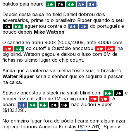
batidos pela board
.
J
7
4
A
8
Depois desta baixa no field Daniel dobrou dois
adversários, primeiro o brasileiro Ripper quando o seu
aguentou contra o
do português e
K
K
A
J
pouco depois
Mike Watson
.
O canadiano abriu 900k (200k/400k, ante 400k) com
do cutoff e Custódio encostou
na
Q
Q
A
4
big blind. Watson pagou e deixou o luso com 6M de
fichas no último lugar do chip count.
Ainda que a lanterna vermelha fosse sua, o brasileiro
Walter Ripper
seria o senhor que se seguiria a passar
na caixa.
Spasov encostou a stack na small blind com
e
K
J
Ripper fez call all in de 1M na big com
. A
4
3
board
não ajudou Ripper
3
A
K
2
9
($133.129).
No primeiro lugar fora do pódio ficaria,com algum azar,
o grego Ioannis Angelou Konstas ($177.761). Spasov