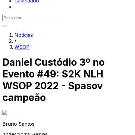
Calendário
Notícias
/
WSOP
Daniel Custódio 3º no
Evento #49: $2K NLH
WSOP 2022 - Spasov
campeão
Bruno Santos
27/06/2022
às
00:36