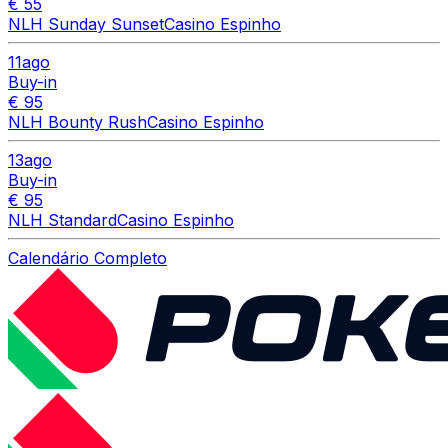
€ 55
NLH Sunday Sunset
Casino Espinho
11
ago
Buy-in
€ 95
NLH Bounty Rush
Casino Espinho
13
ago
Buy-in
€ 95
NLH Standard
Casino Espinho
Calendário Completo