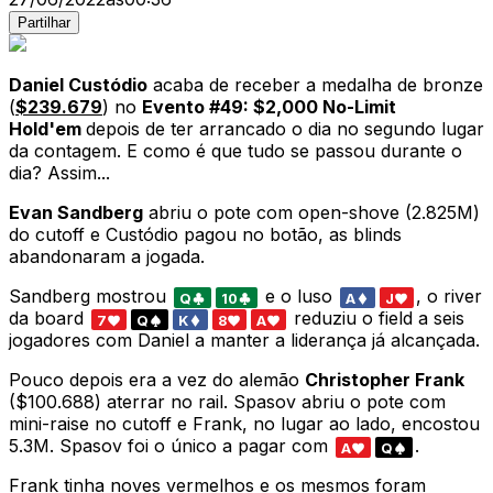
Partilhar
Daniel Custódio
acaba de receber a medalha de bronze
(
$239.679
) no
Evento #49: $2,000 No-Limit
Hold'em
depois de ter arrancado o dia no segundo lugar
da contagem. E como é que tudo se passou durante o
dia? Assim...
Evan Sandberg
abriu o pote com open-shove (2.825M)
do cutoff e Custódio pagou no botão, as blinds
abandonaram a jogada.
Sandberg mostrou
e o luso
, o river
Q
10
A
J
da board
reduziu o field a seis
7
Q
K
8
A
jogadores com Daniel a manter a liderança já alcançada.
Pouco depois era a vez do alemão
Christopher Frank
($100.688) aterrar no rail. Spasov abriu o pote com
mini-raise no cutoff e Frank, no lugar ao lado, encostou
5.3M. Spasov foi o único a pagar com
.
A
Q
Frank tinha noves vermelhos e os mesmos foram