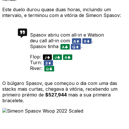
Este duelo durou quase duas horas, incluindo um
intervalo, e terminou com a vitória de Simeon Spasov:
Spasov abriu com all-in e Watson
deu call all-in com
.
A
9
Spasov tinha
.
A
Q
Flop:
J
J
4
Turn:
3
River:
Q
O búlgaro Spasov, que começou o dia com uma das
stacks mais curtas, chegava à vitória, recebendo um
primeiro prémio de
$527,944
mais a sua primeira
bracelete.