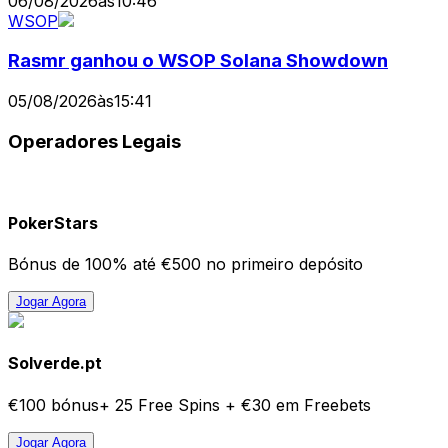
06/08/2026
às
10:46
WSOP
Rasmr ganhou o WSOP Solana Showdown
05/08/2026
às
15:41
Operadores Legais
PokerStars
Bónus de 100% até €500 no primeiro depósito
Jogar Agora
Solverde.pt
€100 bónus+ 25 Free Spins + €30 em Freebets
Jogar Agora