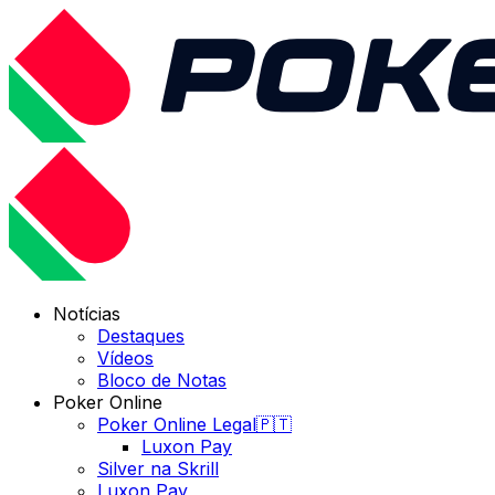
Notícias
Destaques
Vídeos
Bloco de Notas
Poker Online
Poker Online Legal🇵🇹
Luxon Pay
Silver na Skrill
Luxon Pay