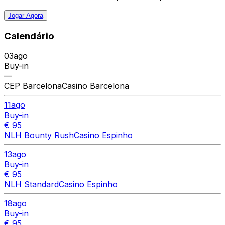
Jogar Agora
Calendário
03
ago
Buy-in
—
CEP Barcelona
Casino Barcelona
11
ago
Buy-in
€ 95
NLH Bounty Rush
Casino Espinho
13
ago
Buy-in
€ 95
NLH Standard
Casino Espinho
18
ago
Buy-in
€ 95