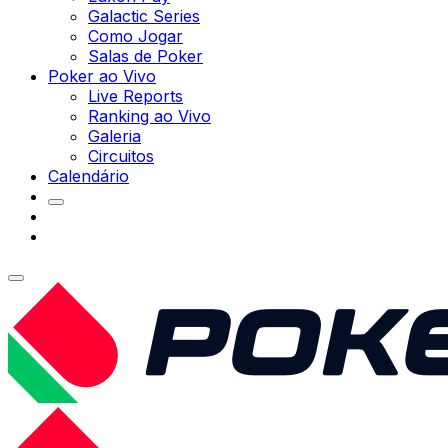
Galactic Series
Como Jogar
Salas de Poker
Poker ao Vivo
Live Reports
Ranking ao Vivo
Galeria
Circuitos
Calendário