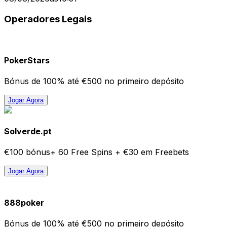
Operadores Legais
PokerStars
Bónus de 100% até €500 no primeiro depósito
Jogar Agora
Solverde.pt
€100 bónus+ 60 Free Spins + €30 em Freebets
Jogar Agora
888poker
Bónus de 100% até €500 no primeiro depósito