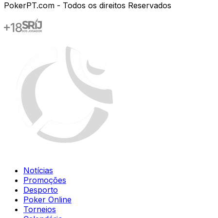
PokerPT.com - Todos os direitos Reservados
Notícias
Promoções
Desporto
Poker Online
Torneios