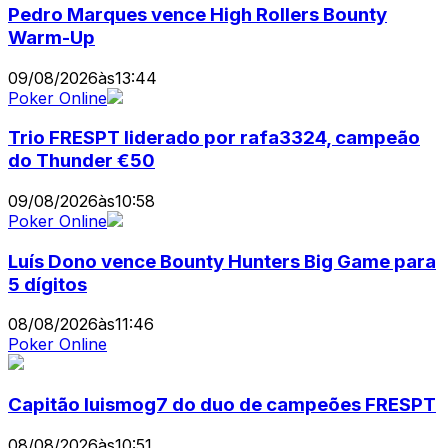
Pedro Marques vence High Rollers Bounty
Warm-Up
09/08/2026
às
13:44
Poker Online
Trio FRESPT liderado por rafa3324, campeão
do Thunder €50
09/08/2026
às
10:58
Poker Online
Luís Dono vence Bounty Hunters Big Game para
5 dígitos
08/08/2026
às
11:46
Poker Online
Capitão luismog7 do duo de campeões FRESPT
08/08/2026
às
10:51