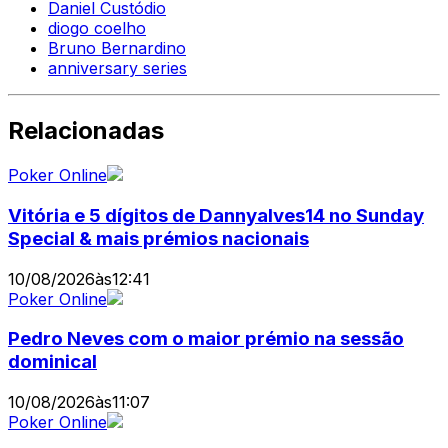
Daniel Custódio
diogo coelho
Bruno Bernardino
anniversary series
Relacionadas
Poker Online
Vitória e 5 dígitos de Dannyalves14 no Sunday
Special & mais prémios nacionais
10/08/2026
às
12:41
Poker Online
Pedro Neves com o maior prémio na sessão
dominical
10/08/2026
às
11:07
Poker Online