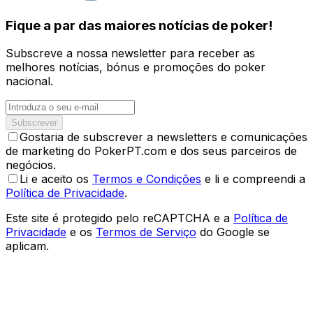
Fique a par das maiores notícias de poker!
Subscreve a nossa newsletter para receber as
melhores notícias, bónus e promoções do poker
nacional.
Subscrever
Gostaria de subscrever a newsletters e comunicações
de marketing do PokerPT.com e dos seus parceiros de
negócios.
Li e aceito os
Termos e Condições
e li e compreendi a
Política de Privacidade
.
Este site é protegido pelo reCAPTCHA e a
Política de
Privacidade
e os
Termos de Serviço
do Google se
aplicam.