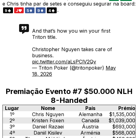
e Chris tinha par de setes e conseguiu segurar na board:
.
9
J
5
9
4
And that’s how you win your first
Triton title.
Christopher Nguyen takes care of
business.
pic.twitter.com/aLsPClV2Qv
— Triton Poker (@tritonpoker)
May
18, 2026
Premiação Evento #7 $50.000 NLH
8-Handed
Lugar
Nome
País
Prémio
1º
Chris Nguyen
Alemanha
$1,535,000
2º
Kristen Foxen
Canadá
$1,039,000
3º
Daniel Razaei
Áustria
$693,000
4º
Daniil Kisilev
Arménia
$568,000