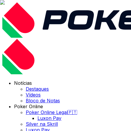
Notícias
Destaques
Vídeos
Bloco de Notas
Poker Online
Poker Online Legal🇵🇹
Luxon Pay
Silver na Skrill
Luxon Pay