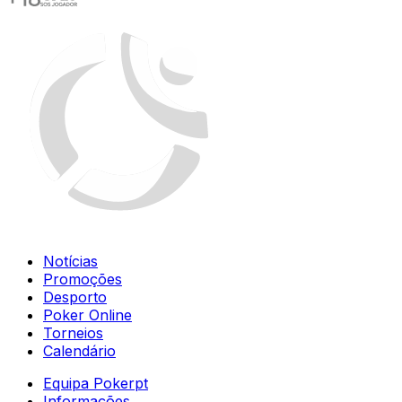
Notícias
Promoções
Desporto
Poker Online
Torneios
Calendário
Equipa Pokerpt
Informações