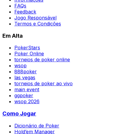
FAQs
Feedback
Jogo Responsável
Termos e Condições
Em Alta
PokerStars
Poker Online
torneios de poker online
wsop
888poker
las vegas
torneios de poker ao vivo
main event
ggpoker
wsop 2026
Como Jogar
Dicionário de Poker
Hold’em Manager