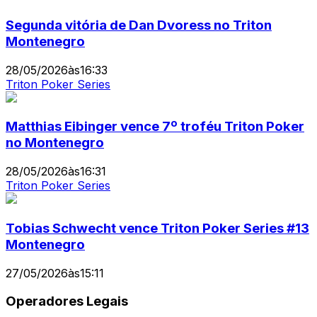
Segunda vitória de Dan Dvoress no Triton
Montenegro
28/05/2026
às
16:33
Triton Poker Series
Matthias Eibinger vence 7º troféu Triton Poker
no Montenegro
28/05/2026
às
16:31
Triton Poker Series
Tobias Schwecht vence Triton Poker Series #13
Montenegro
27/05/2026
às
15:11
Operadores Legais