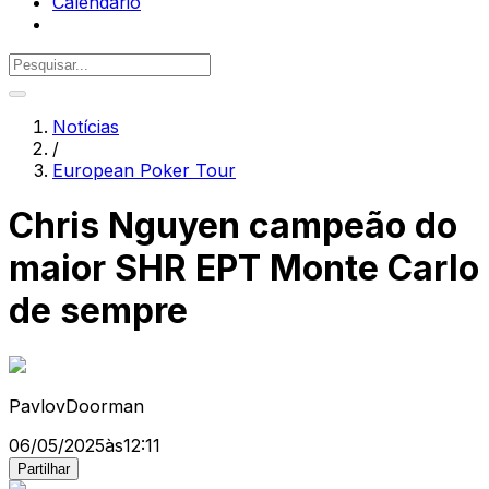
Calendário
Notícias
/
European Poker Tour
Chris Nguyen campeão do
maior SHR EPT Monte Carlo
de sempre
PavlovDoorman
06/05/2025
às
12:11
Partilhar