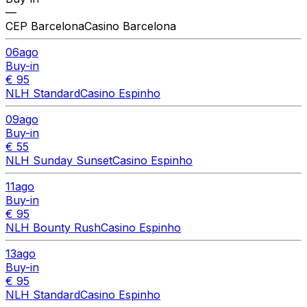
—
CEP Barcelona
Casino Barcelona
06
ago
Buy-in
€ 95
NLH Standard
Casino Espinho
09
ago
Buy-in
€ 55
NLH Sunday Sunset
Casino Espinho
11
ago
Buy-in
€ 95
NLH Bounty Rush
Casino Espinho
13
ago
Buy-in
€ 95
NLH Standard
Casino Espinho