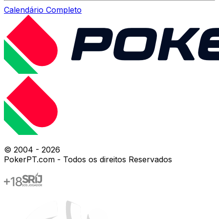
Calendário Completo
© 2004 -
2026
PokerPT.com - Todos os direitos Reservados