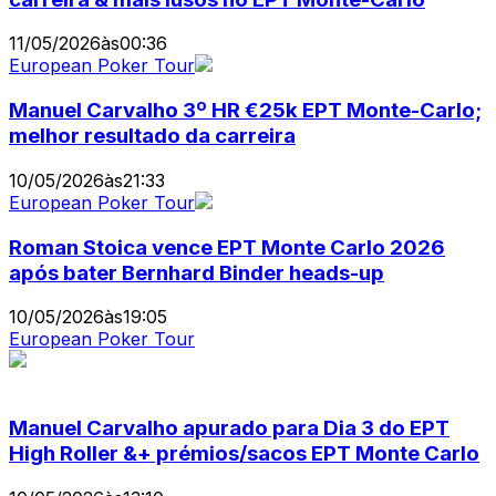
11/05/2026
às
00:36
European Poker Tour
Manuel Carvalho 3º HR €25k EPT Monte-Carlo;
melhor resultado da carreira
10/05/2026
às
21:33
European Poker Tour
Roman Stoica vence EPT Monte Carlo 2026
após bater Bernhard Binder heads-up
10/05/2026
às
19:05
European Poker Tour
Manuel Carvalho apurado para Dia 3 do EPT
High Roller &+ prémios/sacos EPT Monte Carlo