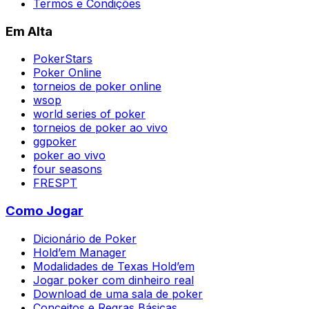
Termos e Condições
Em Alta
PokerStars
Poker Online
torneios de poker online
wsop
world series of poker
torneios de poker ao vivo
ggpoker
poker ao vivo
four seasons
FRESPT
Como Jogar
Dicionário de Poker
Hold’em Manager
Modalidades de Texas Hold’em
Jogar poker com dinheiro real
Download de uma sala de poker
Conceitos e Regras Básicas