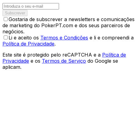
Subscrever
Gostaria de subscrever a newsletters e comunicações
de marketing do PokerPT.com e dos seus parceiros de
negócios.
Li e aceito os
Termos e Condições
e li e compreendi a
Política de Privacidade
.
Este site é protegido pelo reCAPTCHA e a
Política de
Privacidade
e os
Termos de Serviço
do Google se
aplicam.