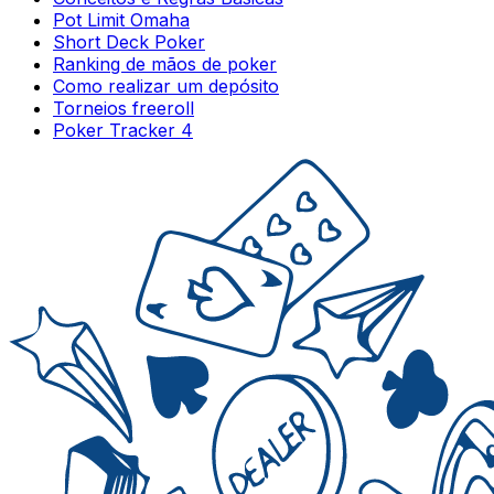
Pot Limit Omaha
Short Deck Poker
Ranking de mãos de poker
Como realizar um depósito
Torneios freeroll
Poker Tracker 4