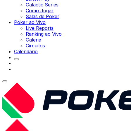
Galactic Series
Como Jogar
Salas de Poker
Poker ao Vivo
Live Reports
Ranking ao Vivo
Galeria
Circuitos
Calendário