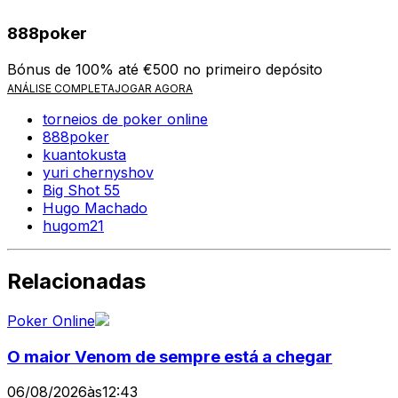
888poker
Bónus de 100% até €500 no primeiro depósito
ANÁLISE COMPLETA
JOGAR AGORA
torneios de poker online
888poker
kuantokusta
yuri chernyshov
Big Shot 55
Hugo Machado
hugom21
Relacionadas
Poker Online
O maior Venom de sempre está a chegar
06/08/2026
às
12:43