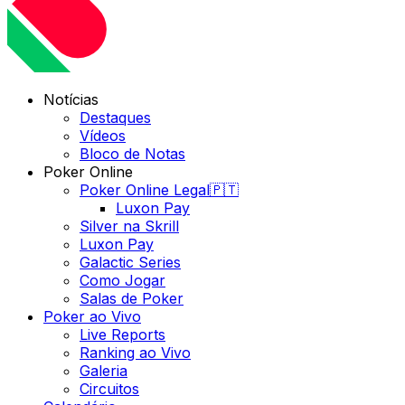
Notícias
Destaques
Vídeos
Bloco de Notas
Poker Online
Poker Online Legal🇵🇹
Luxon Pay
Silver na Skrill
Luxon Pay
Galactic Series
Como Jogar
Salas de Poker
Poker ao Vivo
Live Reports
Ranking ao Vivo
Galeria
Circuitos