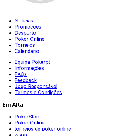
Notícias
Promoções
Desporto
Poker Online
Torneios
Calendário
Equipa Pokerpt
Informações
FAQs
Feedback
Jogo Responsável
Termos e Condições
Em Alta
PokerStars
Poker Online
torneios de poker online
wsop