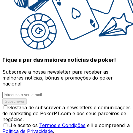
Fique a par das maiores notícias de poker!
Subscreve a nossa newsletter para receber as
melhores notícias, bónus e promoções do poker
nacional.
Subscrever
Gostaria de subscrever a newsletters e comunicações
de marketing do PokerPT.com e dos seus parceiros de
negócios.
Li e aceito os
Termos e Condições
e li e compreendi a
Política de Privacidade
.