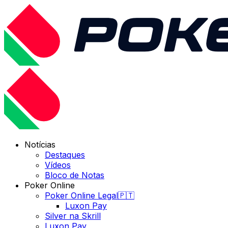
Notícias
Destaques
Vídeos
Bloco de Notas
Poker Online
Poker Online Legal🇵🇹
Luxon Pay
Silver na Skrill
Luxon Pay