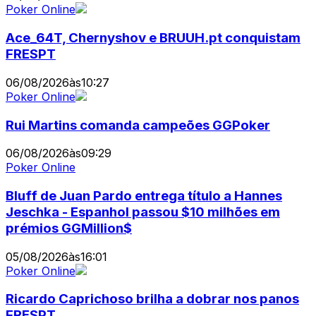
Poker Online
Ace_64T, Chernyshov e BRUUH.pt conquistam
FRESPT
06/08/2026
às
10:27
Poker Online
Rui Martins comanda campeões GGPoker
06/08/2026
às
09:29
Poker Online
Bluff de Juan Pardo entrega título a Hannes
Jeschka - Espanhol passou $10 milhões em
prémios GGMillion$
05/08/2026
às
16:01
Poker Online
Ricardo Caprichoso brilha a dobrar nos panos
FRESPT