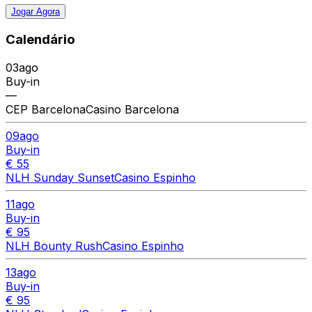
Jogar Agora
Calendário
03
ago
Buy-in
—
CEP Barcelona
Casino Barcelona
09
ago
Buy-in
€ 55
NLH Sunday Sunset
Casino Espinho
11
ago
Buy-in
€ 95
NLH Bounty Rush
Casino Espinho
13
ago
Buy-in
€ 95