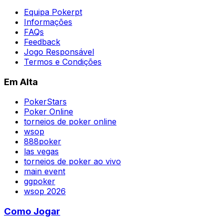
Equipa Pokerpt
Informações
FAQs
Feedback
Jogo Responsável
Termos e Condições
Em Alta
PokerStars
Poker Online
torneios de poker online
wsop
888poker
las vegas
torneios de poker ao vivo
main event
ggpoker
wsop 2026
Como Jogar