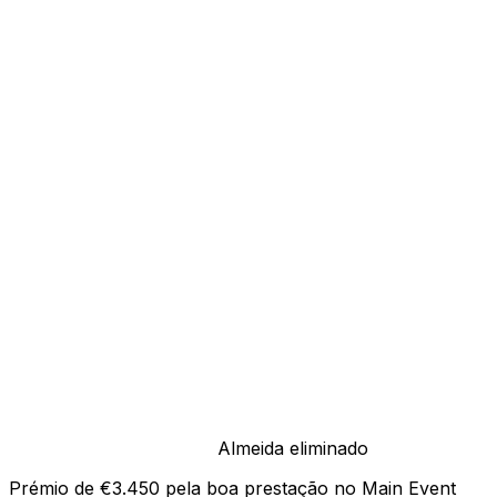
Almeida eliminado
Prémio de €3.450 pela boa prestação no Main Event