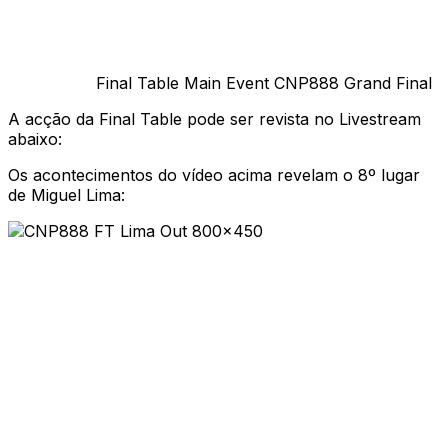
Final Table Main Event CNP888 Grand Final
A acção da Final Table pode ser revista no Livestream
abaixo:
Os acontecimentos do vídeo acima revelam o 8º lugar
de Miguel Lima: