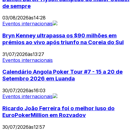
de sempre
03/08/2026
às
14:28
Eventos internacionais
Bryn Kenney ultrapassa os $90 milhões em
prémios ao vivo após triunfo na Coreia do Sul
31/07/2026
às
13:27
Eventos internacionais
Calendário Angola Poker Tour #7 - 15 a 20 de
Setembro 2026 em Luanda
30/07/2026
às
16:03
Eventos internacionais
Ricardo João Ferreira foi o melhor luso do
EuroPokerMillion em Rozvadov
30/07/2026
às
12:57