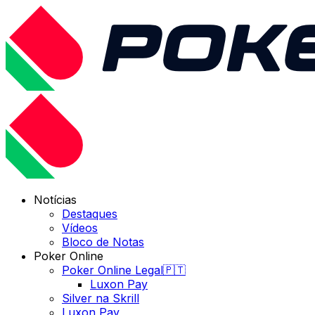
Notícias
Destaques
Vídeos
Bloco de Notas
Poker Online
Poker Online Legal🇵🇹
Luxon Pay
Silver na Skrill
Luxon Pay