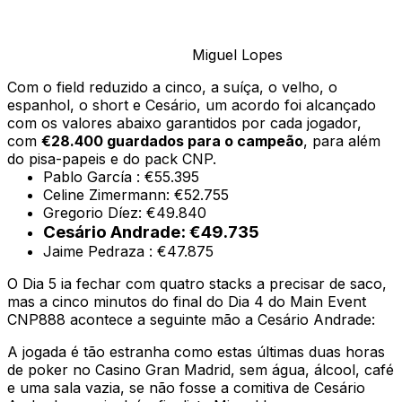
Miguel Lopes
Com o field reduzido a cinco, a suíça, o velho, o
espanhol, o short e Cesário, um acordo foi alcançado
com os valores abaixo garantidos por cada jogador,
com
€28.400 guardados para o campeão
, para além
do pisa-papeis e do pack CNP.
Pablo García : €55.395
Celine Zimermann: €52.755
Gregorio Díez: €49.840
Cesário Andrade: €49.735
Jaime Pedraza : €47.875
O Dia 5 ia fechar com quatro stacks a precisar de saco,
mas a cinco minutos do final do Dia 4 do Main Event
CNP888 acontece a seguinte mão a Cesário Andrade:
A jogada é tão estranha como estas últimas duas horas
de poker no Casino Gran Madrid, sem água, álcool, café
e uma sala vazia, se não fosse a comitiva de Cesário