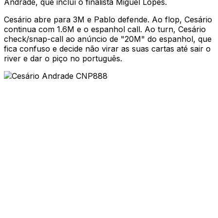
Andrade, que incluí o finalista Miguel Lopes.
Cesário abre para 3M e Pablo defende. Ao flop, Cesário
continua com 1.6M e o espanhol call. Ao turn, Cesário
check/snap-call ao anúncio de "20M" do espanhol, que
fica confuso e decide não virar as suas cartas até sair o
river e dar o piço no português.