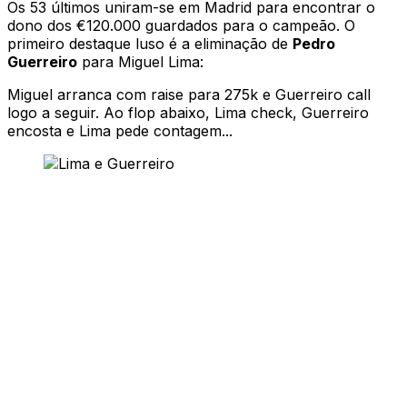
Os 53 últimos uniram-se em Madrid para encontrar o
dono dos €120.000 guardados para o campeão. O
primeiro destaque luso é a eliminação de
Pedro
Guerreiro
para Miguel Lima:
Miguel arranca com raise para 275k e Guerreiro call
logo a seguir. Ao flop abaixo, Lima check, Guerreiro
encosta e Lima pede contagem...