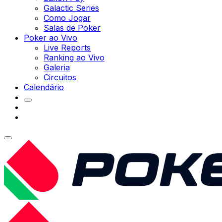
Galactic Series
Como Jogar
Salas de Poker
Poker ao Vivo
Live Reports
Ranking ao Vivo
Galeria
Circuitos
Calendário