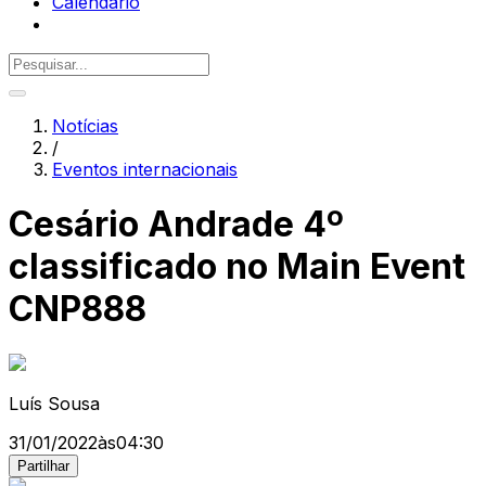
Calendário
Notícias
/
Eventos internacionais
Cesário Andrade 4º
classificado no Main Event
CNP888
Luís Sousa
31/01/2022
às
04:30
Partilhar