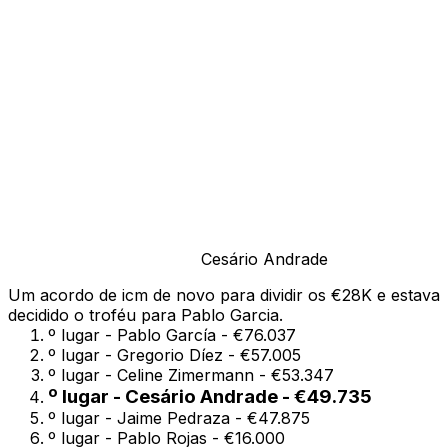
Cesário Andrade
Um acordo de icm de novo para dividir os €28K e estava
decidido o troféu para Pablo Garcia.
º lugar - Pablo García - €76.037
º lugar - Gregorio Díez - €57.005
º lugar - Celine Zimermann - €53.347
º lugar - Cesário Andrade - €49.735
º lugar - Jaime Pedraza - €47.875
º lugar - Pablo Rojas - €16.000