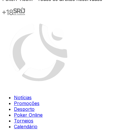
Notícias
Promoções
Desporto
Poker Online
Torneios
Calendário