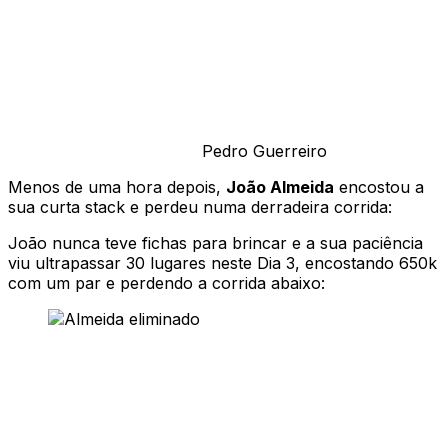
Pedro Guerreiro
Menos de uma hora depois,
João Almeida
encostou a
sua curta stack e perdeu numa derradeira corrida:
João nunca teve fichas para brincar e a sua paciência
viu ultrapassar 30 lugares neste Dia 3, encostando 650k
com um par e perdendo a corrida abaixo: