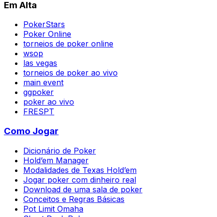
Em Alta
PokerStars
Poker Online
torneios de poker online
wsop
las vegas
torneios de poker ao vivo
main event
ggpoker
poker ao vivo
FRESPT
Como Jogar
Dicionário de Poker
Hold’em Manager
Modalidades de Texas Hold’em
Jogar poker com dinheiro real
Download de uma sala de poker
Conceitos e Regras Básicas
Pot Limit Omaha