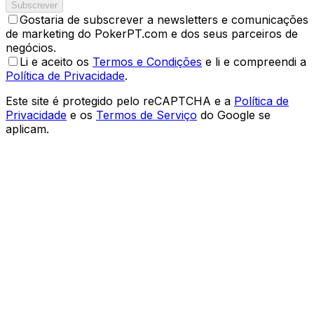
Subscrever
Gostaria de subscrever a newsletters e comunicações
de marketing do PokerPT.com e dos seus parceiros de
negócios.
Li e aceito os
Termos e Condições
e li e compreendi a
Política de Privacidade
.
Este site é protegido pelo reCAPTCHA e a
Política de
Privacidade
e os
Termos de Serviço
do Google se
aplicam.