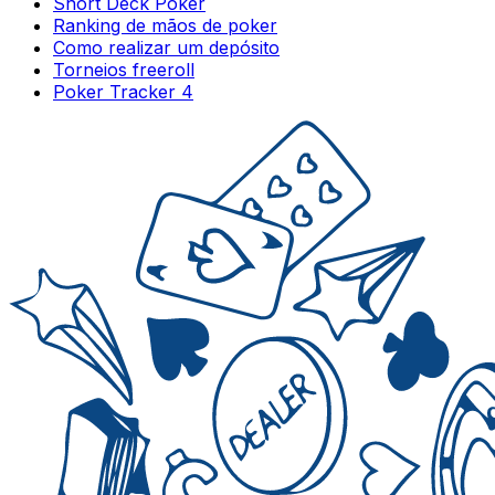
Short Deck Poker
Ranking de mãos de poker
Como realizar um depósito
Torneios freeroll
Poker Tracker 4