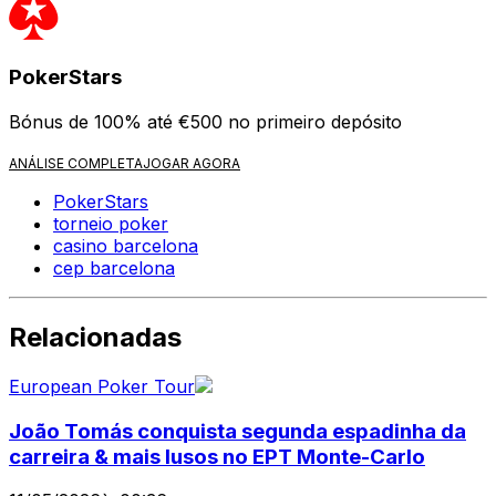
PokerStars
Bónus de 100% até €500 no primeiro depósito
ANÁLISE COMPLETA
JOGAR AGORA
PokerStars
torneio poker
casino barcelona
cep barcelona
Relacionadas
European Poker Tour
João Tomás conquista segunda espadinha da
carreira & mais lusos no EPT Monte-Carlo