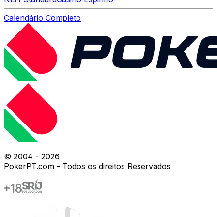
Calendário Completo
© 2004 -
2026
PokerPT.com - Todos os direitos Reservados