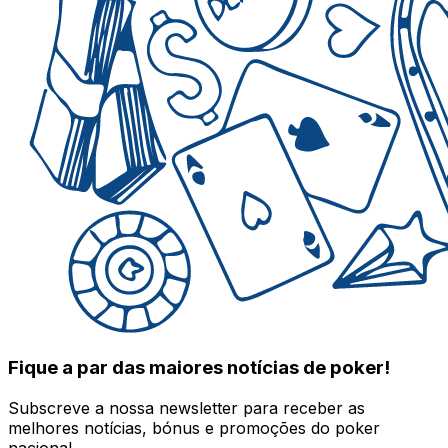
Fique a par das maiores notícias de poker!
Subscreve a nossa newsletter para receber as
melhores notícias, bónus e promoções do poker