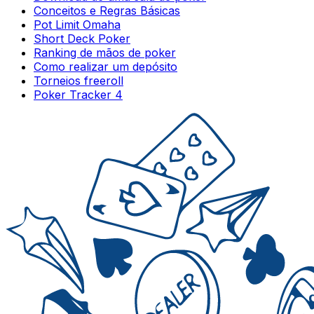
Conceitos e Regras Básicas
Pot Limit Omaha
Short Deck Poker
Ranking de mãos de poker
Como realizar um depósito
Torneios freeroll
Poker Tracker 4