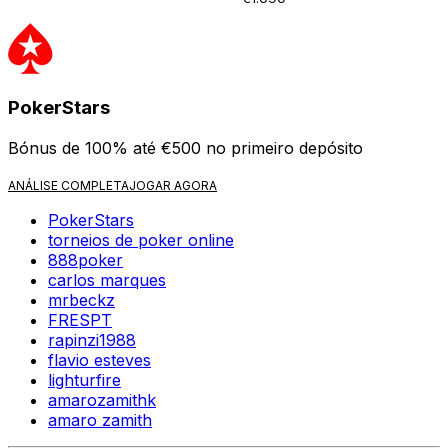
PokerStars
Bónus de 100% até €500 no primeiro depósito
ANÁLISE COMPLETA
JOGAR AGORA
PokerStars
torneios de poker online
888poker
carlos marques
mrbeckz
FRESPT
rapinzi1988
flavio esteves
lighturfire
amarozamithk
amaro zamith