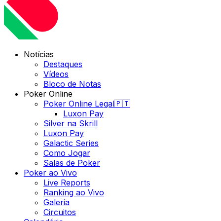
Notícias
Destaques
Vídeos
Bloco de Notas
Poker Online
Poker Online Legal🇵🇹
Luxon Pay
Silver na Skrill
Luxon Pay
Galactic Series
Como Jogar
Salas de Poker
Poker ao Vivo
Live Reports
Ranking ao Vivo
Galeria
Circuitos