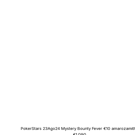
PokerStars 23Ago24 Mystery Bounty Fever €10 amarozamit
€1.090