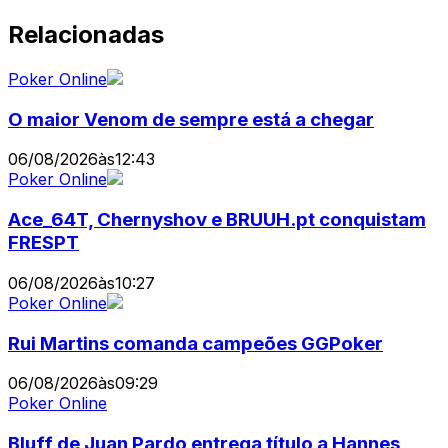
Relacionadas
Poker Online
O maior Venom de sempre está a chegar
06/08/2026
às
12:43
Poker Online
Ace_64T, Chernyshov e BRUUH.pt conquistam
FRESPT
06/08/2026
às
10:27
Poker Online
Rui Martins comanda campeões GGPoker
06/08/2026
às
09:29
Poker Online
Bluff de Juan Pardo entrega título a Hannes