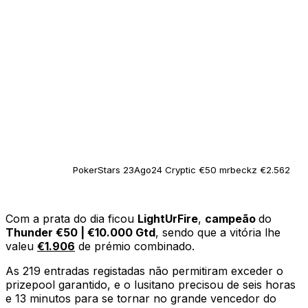
PokerStars 23Ago24 Cryptic €50 mrbeckz €2.562
Com a prata do dia ficou
LightUrFire
,
campeão
do
Thunder €50 | €10.000 Gtd
, sendo que a vitória lhe
valeu
€1.906
de prémio combinado.
As 219 entradas registadas não permitiram exceder o
prizepool garantido, e o lusitano precisou de seis horas
e 13 minutos para se tornar no grande vencedor do