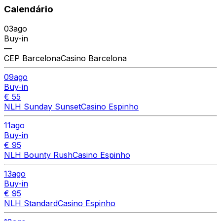
Calendário
03
ago
Buy-in
—
CEP Barcelona
Casino Barcelona
09
ago
Buy-in
€ 55
NLH Sunday Sunset
Casino Espinho
11
ago
Buy-in
€ 95
NLH Bounty Rush
Casino Espinho
13
ago
Buy-in
€ 95
NLH Standard
Casino Espinho