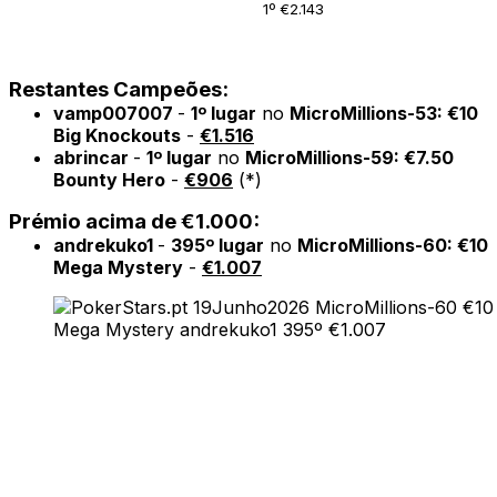
1º €2.143
Restantes Campeões:
vamp007007
-
1º lugar
no
MicroMillions-53: €10
Big Knockouts
-
€1.516
abrincar
-
1º lugar
no
MicroMillions-59: €7.50
Bounty Hero
-
€906
(*)
Prémio acima de €1.000:
andrekuko1
-
395º lugar
no
MicroMillions-60: €10
Mega Mystery
-
€1.007