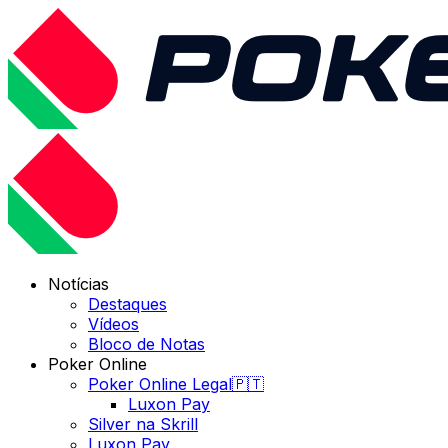
Notícias
Destaques
Vídeos
Bloco de Notas
Poker Online
Poker Online Legal🇵🇹
Luxon Pay
Silver na Skrill
Luxon Pay